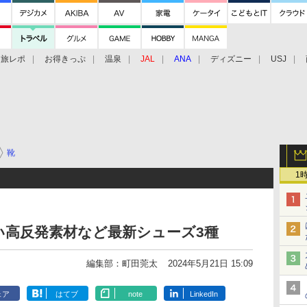
旅レポ
お得きっぷ
温泉
JAL
ANA
ディズニー
USJ
靴
1
い高反発素材など最新シューズ3種
編集部：町田莞太
2024年5月21日 15:09
ェア
はてブ
note
LinkedIn