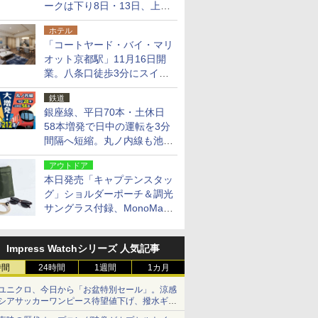
ークは下り8日・13日、上り
14日・15日
ホテル
「コートヤード・バイ・マリ
オット京都駅」11月16日開
業。八条口徒歩3分にスイー
ト含む全270室、ダイニング
鉄道
も併設
銀座線、平日70本・土休日
58本増発で日中の運転を3分
間隔へ短縮。丸ノ内線も池袋
～中野坂上を4分間隔に
アウトドア
本日発売「キャプテンスタッ
グ」ショルダーポーチ＆調光
サングラス付録、MonoMax
9月号増刊
Impress Watchシリーズ 人気記事
時間
24時間
1週間
1カ月
ユニクロ、今日から「お盆特別セール」。涼感
シアサッカーワンピース待望値下げ、撥水ギア
ショーツは1990円に