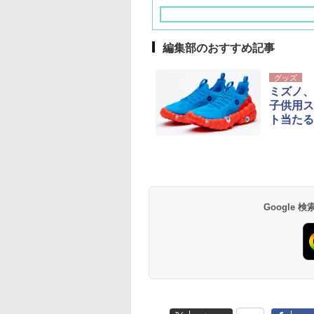
編集部のおすすめ記事
グッズ
ミズノ、
子供用ス
ト当たる
草津温泉 ホテル櫻
品川プリンスホテル
グランドニッコー東
海のサウナ＆スパ
東京ドームホテル
シェラトン・グラン
井
京ベイ 舞浜
オールインクルーシ
デ・トーキョーベ
7,037円～
7,980円～
ブ 島原温泉ホテル
イ・ホテル
14,300円～
6,800円～
南風楼
10,450円～
7,950円～
Google