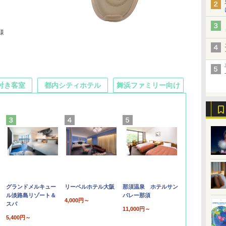
様
付き客室
都内シティホテル
舞浜ファミリー向け
グランドメルキュー
リーベルホテル大阪
那須温泉 ホテルサン
ル淡路島リゾート＆
バレー那須
4,000円～
スパ
11,000円～
5,400円～