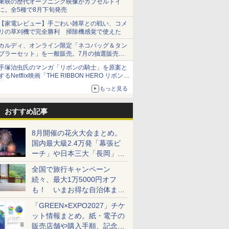
東映の歴代オープニング映像がカプセルトイ
に。全5種で8月下旬発売
【家電レビュー】手ごわい雑草との戦い、コメ
リの草刈機で完全勝利 掃除機感覚で使えた
カルディ、オンライン限定「ネコバッグ＆タン
ブラーセット」を一般販売。7月の抽選販売の
当選無効分
手塚治虫氏のマンガ「リボンの騎士」を原案と
するNetflix映画「THE RIBBON HERO リボンヒ
ーロー」本日配信開始
もっと見る
おすすめ記事
8月開催の花火大会まとめ。
国内最大級2.4万発「幕張ビ
ーチ」や日本三大「長岡」な
ど大型イベント目白押し！
全国で旅行キャンペーン
続々、最大1万5000円オフ
も！ いまお得な自治体まと
め
「GREEN×EXPO2027」チケ
ット情報まとめ。紙・電子の
販売店舗や購入手順、記念チ