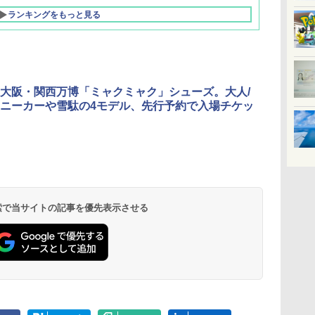
ランキングをもっと見る
大阪・関西万博「ミャクミャク」シューズ。大人/
ニーカーや雪駄の4モデル、先行予約で入場チケッ
北陸 福井 あわら
品川プリンスホテ
舞浜ビューホテル
箱根湯本温泉 ホテ
ホテルトラスティ東
オリエンタルホテル
下呂温泉 水明館
住友不動産ホテル ヴ
東京ベイ舞浜ホテル
温泉 清風荘（北陸
ル イーストタワー
ｂｙ ＨＵＬＩＣ
ル おかだ
京ベイサイド
東京ベイ
ィラフォンテーヌグラ
ファーストリゾート
8,250円～
最大級の庭園露天風
（旧：東京ベイ舞浜
ンド東京有明
9,958円～
11,200円～
5,450円～
5,200円～
4,290円～
呂の宿 清風荘）
ホテル）
19,541円～
5,758円～
6,070円～
 検索で当サイトの記事を優先表示させる