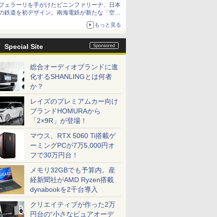
フェラーリを手がけたピニンファリーナ、日本
の鉄道を初デザイン。南海電鉄が新たな「空港
特急」をなにわ筋線へ導入
もっと見る
Special Site
総合オーディオブランドに進
化するSHANLINGとは何者
か？
レイズのプレミアムカー向け
ブランドHOMURAから
「2×9R」が登場！
マウス、RTX 5060 Ti搭載ゲ
ーミングPCが7万5,000円オ
フで30万円台！
メモリ32GBでも予算内。産
経新聞社がAMD Ryzen搭載
dynabookを2千台導入
クリエイティブが作った2万
円台の“小さなピュアオーデ