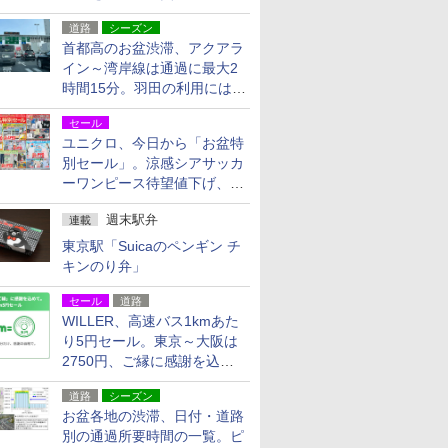
活動・復旧支援
道路
シーズン
首都高のお盆渋滞、アクアラ
イン～湾岸線は通過に最大2
時間15分。羽田の利用には
「空港西出口」の利用検討を
セール
ユニクロ、今日から「お盆特
別セール」。涼感シアサッカ
ーワンピース待望値下げ、撥
水ギアショーツは1990円に
週末駅弁
連載
東京駅「Suicaのペンギン チ
キンのり弁」
セール
道路
WILLER、高速バス1kmあた
り5円セール。東京～大阪は
2750円、ご縁に感謝を込め
た20周年記念キャンペーン
道路
シーズン
お盆各地の渋滞、日付・道路
別の通過所要時間の一覧。ピ