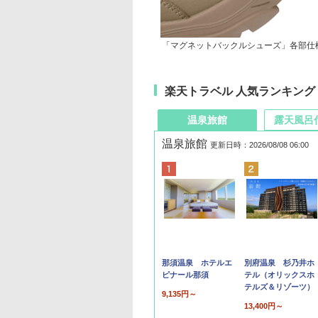
「マグネットバックルシューズ」各部仕
楽天トラベル 人気ランキング
温泉旅館
露天風呂
温泉旅館
更新日時：2026/08/08 06:00
那須温泉 ホテルエ
別府温泉 杉乃井ホ
ピナール那須
テル（オリックスホ
テルズ＆リゾーツ）
9,135円～
13,400円～