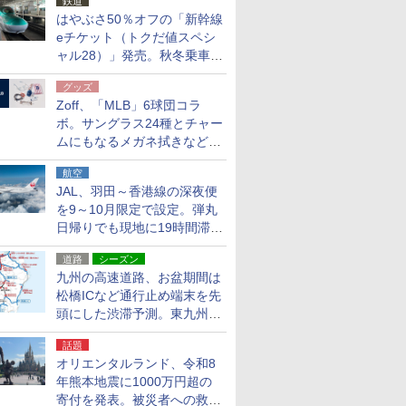
鉄道
はやぶさ50％オフの「新幹線
eチケット（トクだ値スペシ
ャル28）」発売。秋冬乗車
分、えきねっと限定
グッズ
Zoff、「MLB」6球団コラ
ボ。サングラス24種とチャー
ムにもなるメガネ拭きなど雑
貨24種
航空
JAL、羽田～香港線の深夜便
を9～10月限定で設定。弾丸
日帰りでも現地に19時間滞在
できる
道路
シーズン
九州の高速道路、お盆期間は
松橋ICなど通行止め端末を先
頭にした渋滞予測。東九州道
への迂回は料金調整を実施
話題
オリエンタルランド、令和8
年熊本地震に1000万円超の
寄付を発表。被災者への救援