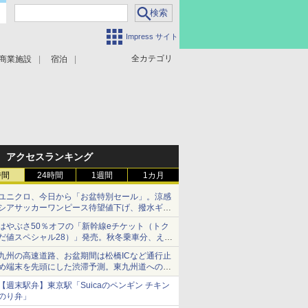
Impress サイト
全カテゴリ
商業施設
宿泊
アクセスランキング
時間
24時間
1週間
1カ月
ユニクロ、今日から「お盆特別セール」。涼感
シアサッカーワンピース待望値下げ、撥水ギア
ショーツは1990円に
はやぶさ50％オフの「新幹線eチケット（トク
だ値スペシャル28）」発売。秋冬乗車分、えき
ねっと限定
九州の高速道路、お盆期間は松橋ICなど通行止
め端末を先頭にした渋滞予測。東九州道への迂
回は料金調整を実施
【週末駅弁】東京駅「Suicaのペンギン チキン
のり弁」