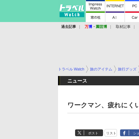
過去記事
万
博
・
園芸博
取材記事
トラベル Watch
旅のアイテム
旅行グッズ
ニュース
ワークマン、疲れにく
ポスト
リスト
シ