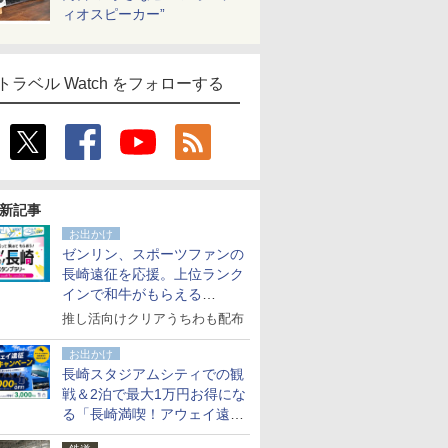
ィオスピーカー”
トラベル Watch をフォローする
新記事
お出かけ
ゼンリン、スポーツファンの
長崎遠征を応援。上位ランク
インで和牛がもらえる
「GO！GO！長崎スタンプラ
推し活向けクリアうちわも配布
リー」
お出かけ
長崎スタジアムシティでの観
戦＆2泊で最大1万円お得にな
る「長崎満喫！アウェイ遠征
応援キャンペーン」