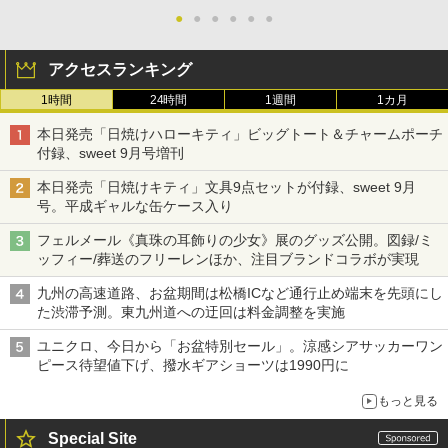
●
●
●
●
●
●
アクセスランキング
1時間
24時間
1週間
1カ月
本日発売「日焼けハローキティ」ビッグトート＆チャームポーチ
付録、sweet 9月号増刊
本日発売「日焼けキティ」文具9点セットが付録、sweet 9月
号。平成ギャルな缶ケース入り
フェルメール《真珠の耳飾りの少女》展のグッズ公開。図録/ミ
ッフィー/葬送のフリーレンほか、注目ブランドコラボが実現
九州の高速道路、お盆期間は松橋ICなど通行止め端末を先頭にし
た渋滞予測。東九州道への迂回は料金調整を実施
ユニクロ、今日から「お盆特別セール」。涼感シアサッカーワン
ピース待望値下げ、撥水ギアショーツは1990円に
もっと見る
Special Site