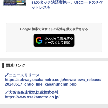
saのタッチ決済実施へ。QRコードのチケ
ッシュ 簡単設置 ワンタッチテント キャンプ
き
ットレスも
&ハイキング カーキ PATC-150(KH)
￥6,459
￥6,841
D40 地球の歩き方 チェンマイ タイ北部の魅
力的な町 2026～2027 地球の歩き方D アジア
GRANDOOR ステンレス保冷剤 2個セット 2
Google 検索で当サイトの記事を優先表示させる
ENDLESS BASE 《めざましテレビで紹介》
026リニューアル 急速冷凍 空間倍増 衛生的
テント ワンタッチ RENEW 幅200 2-3人用 43
コンパクト 保冷力長持ち
￥2,079
500002(88859)
￥2,980
￥5,999
A09 地球の歩き方 イタリア 2026～2027 地
球の歩き方A ヨーロッパ
Across やわらか保冷剤 日本製 固まらない 1
PYKES PEAK (パイクスピーク) 着替えテン
1cm ソフト 2個セット (2個セット)
￥2,479
ト プライバシー テント 【中が透けない】 1
関連リンク
人用 折りたたみ 防災グッズ 災害用トイレ ビ
￥680
ーチ ピクニック ポップアップテント 携帯 簡
🔗ニュースリリース
易 トイレテント (オリーブ)
https://subway.osakametro.co.jp/news/news_release/
A26 地球の歩き方 チェコ ポーランド スロヴ
20240517_chuo_line_kasanunchin.php
ァキア 2026～2027 地球の歩き方A ヨーロッ
￥4,836
熊撃退スプレー 熊よけスプレー 熊スプレー
パ
【日本企業販売】超強力クマ対策スプレー 30
🔗大阪市高速電気軌道株式会社
0ml（連続噴射30秒）110ml（連続噴射15
https://www.osakametro.co.jp/
￥2,277
秒）射程5～10m 安全ロック搭載 携帯収納袋
[キャンパーズコレクション 山善] 傘みたいに
付き ヒグマ・イノシシ対策 自治体・教育機
広げるだけ パッとサッとテント ブラックコ
関の購入実績 登山・キャンプ・アウトドア・