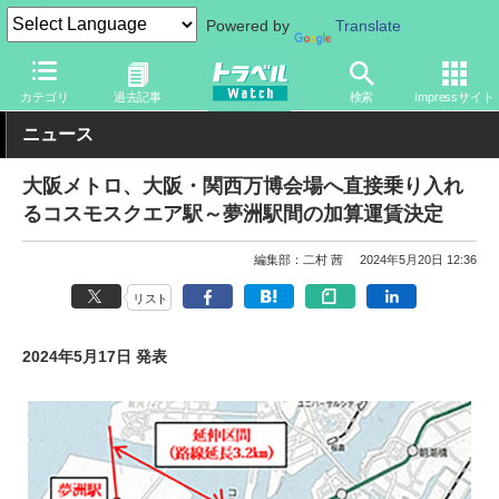
Powered by
Translate
トラベル Watch
イベント
国際博覧会
2025年大阪・関西万博
カテゴリ
過去記事
検索
Impressサイト
ニュース
大阪メトロ、大阪・関西万博会場へ直接乗り入れ
るコスモスクエア駅～夢洲駅間の加算運賃決定
編集部：二村 茜
2024年5月20日 12:36
リスト
2024年5月17日 発表