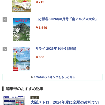
￥713
山と溪谷 2026年8月号「南アルプス大全」
￥1,540
サライ 2026年 9月号 [雑誌]
￥600
Amazonランキングをもっと見る
編集部のおすすめ記事
地球の歩き方 スター・ウォーズ
[キャンパーズコレクション 山善] ポップアッ
DEWEL パラソル 大型 ビーチ アウトドアパ
鉄道
プテント 傘みたいに広げて畳める パッとサ
ラソル ガーデン サイトシート付 折りたたみ
大阪メトロ、2024年度に全駅の改札でVi
ッとサンシェード キューブ フルクローズ メ
防水 UVカット 4段階高さ調整 軽量 収納袋付
￥2,695