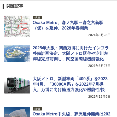
ーティング フルクローズ メッシュ 3-4人用
防災用品 長期保存可能 緊急時用 日本国内発
簡単設置 ポップアップテント エクルベージ
04 地球の歩き方 島旅 利尻 礼文 天売島 焼尻
関連記事
送
ュ(BC仕様) PATC-150B(EB)
島 5訂版
鉄道
￥3,680
￥9,990
￥1,833
Osaka Metro、森ノ宮駅～森之宮新駅
（仮）を延伸。2028年春開業
ポインターライト 強力 小型 緑色/赤色/青紫色
[キャンパーズコレクション 山善] 傘みたいに
2024年3月28日
USB充電式 高精度 超長距離照射 長時間使用
広げるだけ パッとサッとテント キューブワ
可能 安全ロック付き 高安全性 金属製耐久 コ
イド ブラックコーティング フルクローズ メ
ンパクト多機能設計 持ち運び便利 アウトド
ッシュ 4人用 簡単設置 ポップアップテント P
2025年大阪・関西万博に向けたインフラ
ア/オフィス/教育現場/展示会用 緑
ATCW-150B エクルベージュ
整備計画決定。大阪メトロ延伸や淀川左
岸線完成前倒し、関空国際線機能強化な
￥1,180
￥-
ど
2021年8月27日
大阪メトロ、新型車両「400系」を2023
年4月、「30000A系」を2022年7月導
入。万博に向け輸送力強化や機能性/快適
性向上図る
2021年12月9日
鉄道
Osaka Metro中央線、夢洲延伸開業は202