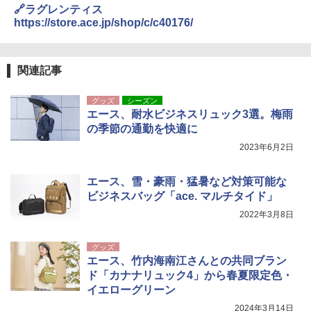
🔗ラグレンティス
https://store.ace.jp/shop/c/c40176/
関連記事
グッズ
シーズン
エース、耐水ビジネスリュック3選。梅雨
の季節の通勤を快適に
2023年6月2日
エース、雪・豪雨・猛暑など対策可能な
ビジネスバッグ「ace. マルチタイド」
2022年3月8日
グッズ
エース、竹内海南江さんとの共同ブラン
ド「カナナリュック4」から春夏限定色・
イエローグリーン
2024年3月14日