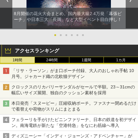
8月開催の花火大会まとめ。国内最大級2.4万発「幕張ビ
ーチ」や日本三大「長岡」など大型イベント目白押し！
●
●
●
●
●
●
アクセスランキング
1時間
24時間
1週間
1カ月
「リサ・ラーソン」がま口ポーチ付録、大人のおしゃれ手帖 10
月号。ジャカード織の北欧猫デザイン
クロックスのリカバリーサンダルがセールで半額。23～31cmの
幅広いサイズ展開、独自のクッション素材を採用
本日発売「スヌーピー」圧縮収納ポーチ。ファスナー閉めるだけ
で着替えや荷物がスリムにまとまる
フェラーリを手がけたピニンファリーナ、日本の鉄道を初デザイ
ン。南海電鉄が新たな「空港特急」をなにわ筋線へ導入
ディズニーシー「インディ・ジョーンズ・アドベンチャー」が