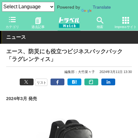
Powered by
Translate
トラベル Watch
旅のアイテム
旅行グッズ
バッグ
カテゴリ
過去記事
検索
Impressサイト
ニュース
エース、防災にも役立つビジネスバックパック
「ラグレンティス」
編集部：大竹菜々子
2024年3月11日 13:30
リスト
2024年3月 発売