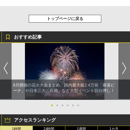
トップページに戻る
おすすめ記事
8月開催の花火大会まとめ。国内最大級2.4万発「幕張ビ
ーチ」や日本三大「長岡」など大型イベント目白押し！
●
●
●
●
●
●
アクセスランキング
1時間
24時間
1週間
1カ月