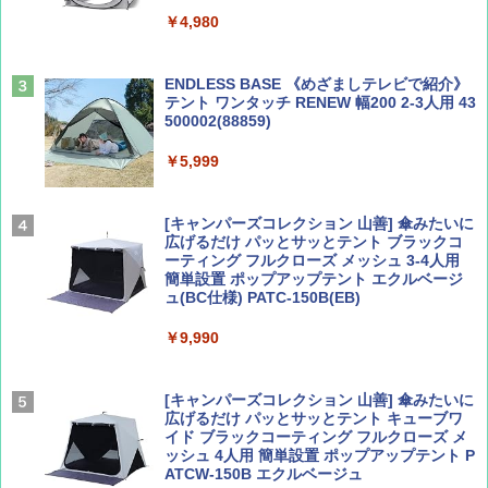
山と溪谷 2026年8月号「南アルプス大全」
A09 地球の歩き方 イタリア 2026～2027 地
￥4,980
球の歩き方A ヨーロッパ
￥1,540
￥2,479
ENDLESS BASE 《めざましテレビで紹介》
テント ワンタッチ RENEW 幅200 2-3人用 43
500002(88859)
Coyote No.89 特集 星野道夫 夢見る旅
A26 地球の歩き方 チェコ ポーランド スロヴ
ァキア 2026～2027 地球の歩き方A ヨーロッ
￥5,999
パ
￥1,540
￥2,277
[キャンパーズコレクション 山善] 傘みたいに
広げるだけ パッとサッとテント ブラックコ
ーティング フルクローズ メッシュ 3-4人用
簡単設置 ポップアップテント エクルベージ
AIRLINE（エアライン）2026年9月号【特
新しい日本地理 地図・統計・移動から読み
ュ(BC仕様) PATC-150B(EB)
集】ボーイング110周年を祝して！
解く (講談社現代新書)
￥9,990
￥1,760
￥1,540
[キャンパーズコレクション 山善] 傘みたいに
広げるだけ パッとサッとテント キューブワ
イド ブラックコーティング フルクローズ メ
ッシュ 4人用 簡単設置 ポップアップテント P
ATCW-150B エクルベージュ