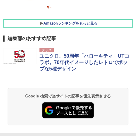
￥-
Amazonランキングをもっと見る
編集部のおすすめ記事
熊撃退スプレー 熊よけスプレー 熊スプレー
グッズ
【日本企業販売】超強力クマ対策スプレー 30
ユニクロ、50周年「ハローキティ」UTコ
0ml（連続噴射30秒）110ml（連続噴射15
ラボ。70年代イメージしたレトロでポッ
秒）射程5～10m 安全ロック搭載 携帯収納袋
プな5種デザイン
付き ヒグマ・イノシシ対策 自治体・教育機
関の購入実績 登山・キャンプ・アウトドア・
防災用品 長期保存可能 緊急時用 日本国内発
送
￥3,680
Google 検索で当サイトの記事を優先表示させる
GRANDOOR ステンレス保冷剤 2個セット 2
026リニューアル 急速冷凍 空間倍増 衛生的
コンパクト 保冷力長持ち
￥2,980