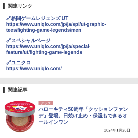
関連リンク
BUNDOK(バンドック)ソロ ドーム 1 EX BDK
🔗格闘ゲームレジェンズ UT
-08EX カーキ ソロキャンプ ポリエステル フ
https://www.uniqlo.com/jp/ja/spl/ut-graphic-
レーム ドーム型 テント
tees/fighting-game-legends/men
￥-
🔗スペシャルページ
https://www.uniqlo.com/jp/ja/special-
feature/ut/fighting-game-legends
DEWEL パラソル 大型 ビーチ アウトドアパ
ラソル ガーデン サイトシート付 折りたたみ
🔗ユニクロ
防水 UVカット 4段階高さ調整 軽量 収納袋付
https://www.uniqlo.com/
き
￥6,459
関連記事
ポインターライト 強力 小型 緑色/赤色/青紫色
グッズ
USB充電式 高精度 超長距離照射 長時間使用
ハローキティ50周年「クッションファン
可能 安全ロック付き 高安全性 金属製耐久 コ
デ」登場。日焼け止め・保湿もできるオ
ンパクト多機能設計 持ち運び便利 アウトド
ア/オフィス/教育現場/展示会用 緑
ールインワン
2024年1月26日
￥1,180