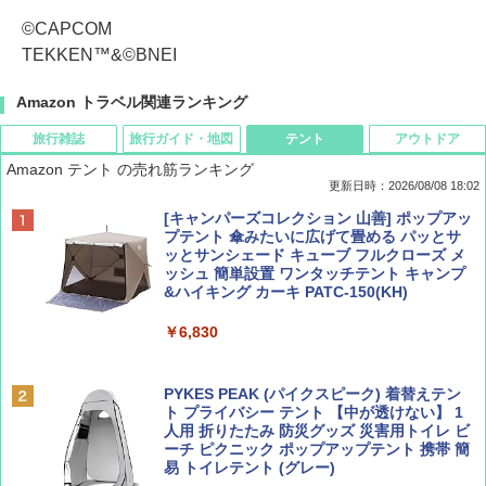
©CAPCOM
TEKKEN™&©BNEI
Amazon トラベル関連ランキング
旅行雑誌
旅行ガイド・地図
テント
アウトドア
Amazon テント の売れ筋ランキング
更新日時：2026/08/08 18:02
BE-PAL(ビ-パル) 2026年 9 月号【特別付録:
D40 地球の歩き方 チェンマイ タイ北部の魅
[キャンパーズコレクション 山善] ポップアッ
SOTO ミニマル"旅"財布 ランダム2種】
力的な町 2026～2027 地球の歩き方D アジア
プテント 傘みたいに広げて畳める パッとサ
ッとサンシェード キューブ フルクローズ メ
ッシュ 簡単設置 ワンタッチテント キャンプ
￥1,500
￥2,079
&ハイキング カーキ PATC-150(KH)
￥6,830
ディズニーファン ２０２６年 ９月号 [雑
地球の歩き方 スター・ウォーズ
誌] (ＤＩＳＮＥＹ ＦＡＮ)
PYKES PEAK (パイクスピーク) 着替えテン
￥2,695
ト プライバシー テント 【中が透けない】 1
￥713
人用 折りたたみ 防災グッズ 災害用トイレ ビ
ーチ ピクニック ポップアップテント 携帯 簡
易 トイレテント (グレー)