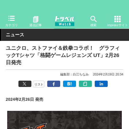
トラベル Watch
旅のアイテム
旅行グッズ
衣類
カテゴリ
過去記事
検索
Impressサイト
ニュース
ユニクロ、ストファイ＆鉄拳コラボ！ グラフィ
ックTシャツ「格闘ゲームレジェンズ UT」2月26
日発売
編集部：白江ちなみ
2024年2月19日 20:34
リスト
2024年2月26日 発売