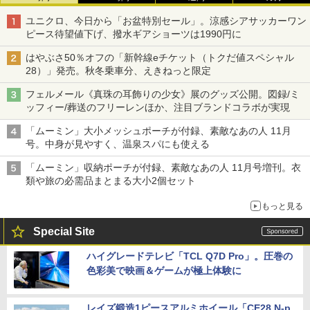
ユニクロ、今日から「お盆特別セール」。涼感シアサッカーワン
ピース待望値下げ、撥水ギアショーツは1990円に
はやぶさ50％オフの「新幹線eチケット（トクだ値スペシャル
28）」発売。秋冬乗車分、えきねっと限定
フェルメール《真珠の耳飾りの少女》展のグッズ公開。図録/ミ
ッフィー/葬送のフリーレンほか、注目ブランドコラボが実現
「ムーミン」大小メッシュポーチが付録、素敵なあの人 11月
号。中身が見やすく、温泉スパにも使える
「ムーミン」収納ポーチが付録、素敵なあの人 11月号増刊。衣
類や旅の必需品まとまる大小2個セット
もっと見る
Special Site
ハイグレードテレビ「TCL Q7D Pro」。圧巻の
色彩美で映画＆ゲームが極上体験に
レイズ鍛造1ピースアルミホイール「CE28 N-p