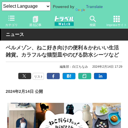
Powered by
Translate
トラベル Watch
旅のアイテム
旅行グッズ
生活雑貨
カテゴリ
過去記事
検索
Impressサイト
ニュース
ベルメゾン、ねこ好き向けの便利＆かわいい生活
雑貨。カラフルな猫型皿やのびる防水シーツなど
編集部：白江ちなみ
2024年2月14日 17:29
リスト
2024年2月14日 公開