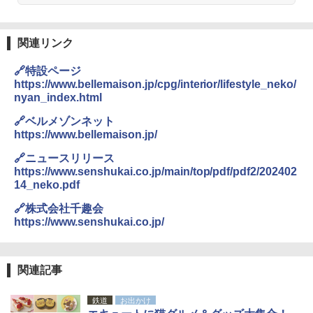
僕が見た未来【完全版】
DEWEL パラソル 大型 ビーチ アウトドアパ
￥4,980
ラソル ガーデン サイトシート付 折りたたみ
￥0
防水 UVカット 4段階高さ調整 軽量 収納袋付
き
関連リンク
ENDLESS BASE 《めざましテレビで紹介》
テント ワンタッチ RENEW 幅200 2-3人用 43
￥6,459
🔗特設ページ
500002(88859)
https://www.bellemaison.jp/cpg/interior/lifestyle_neko/
A09 地球の歩き方 イタリア 2026～2027 地
nyan_index.html
球の歩き方A ヨーロッパ
￥5,999
熊撃退スプレー 熊よけスプレー 熊スプレー
【日本企業販売】超強力クマ対策スプレー 30
🔗ベルメゾンネット
￥2,479
0ml（連続噴射30秒）110ml（連続噴射15
https://www.bellemaison.jp/
[キャンパーズコレクション 山善] 傘みたいに
秒）射程5～10m 安全ロック搭載 携帯収納袋
広げるだけ パッとサッとテント ブラックコ
付き ヒグマ・イノシシ対策 自治体・教育機
🔗ニュースリリース
ーティング フルクローズ メッシュ 3-4人用
関の購入実績 登山・キャンプ・アウトドア・
https://www.senshukai.co.jp/main/top/pdf/pdf2/202402
簡単設置 ポップアップテント エクルベージ
防災用品 長期保存可能 緊急時用 日本国内発
A26 地球の歩き方 チェコ ポーランド スロヴ
14_neko.pdf
ュ(BC仕様) PATC-150B(EB)
送
ァキア 2026～2027 地球の歩き方A ヨーロッ
パ
🔗株式会社千趣会
￥9,990
￥3,680
https://www.senshukai.co.jp/
￥2,277
[キャンパーズコレクション 山善] 傘みたいに
着替えテント トイレテント 透けない【換気
広げるだけ パッとサッとテント キューブワ
通気窓付き】収納袋付き UVカット 防水 防災
関連記事
イド ブラックコーティング フルクローズ メ
コンパクト iimono117 (ブルー)
ッシュ 4人用 簡単設置 ポップアップテント P
鉄道
お出かけ
ATCW-150B エクルベージュ
￥3,080