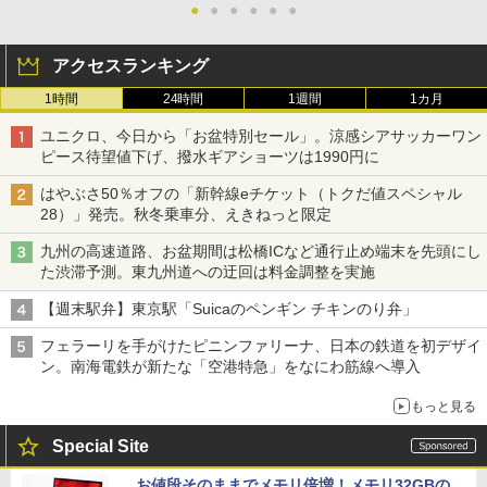
●
●
●
●
●
●
アクセスランキング
1時間
24時間
1週間
1カ月
ユニクロ、今日から「お盆特別セール」。涼感シアサッカーワン
ピース待望値下げ、撥水ギアショーツは1990円に
はやぶさ50％オフの「新幹線eチケット（トクだ値スペシャル
28）」発売。秋冬乗車分、えきねっと限定
九州の高速道路、お盆期間は松橋ICなど通行止め端末を先頭にし
た渋滞予測。東九州道への迂回は料金調整を実施
【週末駅弁】東京駅「Suicaのペンギン チキンのり弁」
フェラーリを手がけたピニンファリーナ、日本の鉄道を初デザイ
ン。南海電鉄が新たな「空港特急」をなにわ筋線へ導入
もっと見る
Special Site
お値段そのままでメモリ倍増！メモリ32GBの