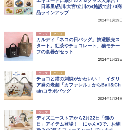
エキュートに猫グルメ＆グッズ大集合！
日暮里/品川/大宮/立川の4施設で計70商
￥-
品ラインアップ
2024年1月29日
グッズ
グルメ
カルディ「ネコの日バッグ」抽選販売ス
タート。紅茶やチョコレート、猫モチー
フの食器がセット
2024年1月23日
グッズ
グルメ
チョコと猫の刺繍がかわいい！ イタリ
ア発の老舗「カファレル」からBall＆Ch
ainコラボバッグ
2024年1月24日
グッズ
ディズニーストアから2月22日「猫の
日」アイテム登場！ にゃん×3で、お馴