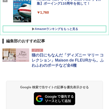
集】ボーイング110周年を祝して！
￥1,760
Amazonランキングをもっと見る
編集部のおすすめ記事
D40 地球の歩き方 チェンマイ タイ北部の魅
[キャンパーズコレクション 山善] ポップアッ
GRANDOOR ステンレス保冷剤 2個セット 2
グッズ
力的な町 2026～2027 地球の歩き方D アジア
プテント 傘みたいに広げて畳める パッとサ
026リニューアル 急速冷凍 空間倍増 衛生的
猫の日にちなんだ「ディズニー マリー コ
ッとサンシェード キューブ フルクローズ メ
コンパクト 保冷力長持ち
レクション」Maison de FLEURから。ふ
ッシュ 簡単設置 ワンタッチテント キャンプ
￥2,079
わふわのポーチなど全4種
&ハイキング カーキ PATC-150(KH)
￥2,980
￥6,830
地球の歩き方 スター・ウォーズ
BUNDOK(バンドック)ソロ ドーム 1 EX BDK
-08EX カーキ ソロキャンプ ポリエステル フ
Google 検索で当サイトの記事を優先表示させる
PYKES PEAK (パイクスピーク) 着替えテン
レーム ドーム型 テント
￥2,695
ト プライバシー テント 【中が透けない】 1
人用 折りたたみ 防災グッズ 災害用トイレ ビ
￥14,800
ーチ ピクニック ポップアップテント 携帯 簡
易 トイレテント (ブラック)