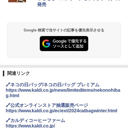
発売
&ハイキング カーキ PATC-150(KH)
￥6,459
￥6,830
熊撃退スプレー 熊よけスプレー 熊スプレー
Google 検索で当サイトの記事を優先表示させる
PYKES PEAK (パイクスピーク) 着替えテン
【日本企業販売】超強力クマ対策スプレー 30
ト プライバシー テント 【中が透けない】 1
0ml（連続噴射30秒）110ml（連続噴射15
人用 折りたたみ 防災グッズ 災害用トイレ ビ
秒）射程5～10m 安全ロック搭載 携帯収納袋
ーチ ピクニック ポップアップテント 携帯 簡
付き ヒグマ・イノシシ対策 自治体・教育機
易 トイレテント (ブラック)
関の購入実績 登山・キャンプ・アウトドア・
防災用品 長期保存可能 緊急時用 日本国内発
送
￥4,980
￥3,680
関連リンク
ENDLESS BASE 《めざましテレビで紹介》
テント ワンタッチ RENEW 幅200 2-3人用 43
🔗ネコの日バッグ/ネコの日バッグ プレミアム
500002(89232)
GRANDOOR ステンレス保冷剤 2個セット 2
https://www.kaldi.co.jp/news/limiteditems/nekonohiba
026リニューアル 急速冷凍 空間倍増 衛生的
g.html
コンパクト 保冷力長持ち
￥5,999
🔗公式オンラインストア抽選販売ページ
￥2,980
https://www.kaldi.co.jp/ec/ext/2024catbagwinter.html
[キャンパーズコレクション 山善] 傘みたいに
広げるだけ パッとサッとテント ブラックコ
🔗カルディコーヒーファーム
ーティング フルクローズ メッシュ 3-4人用
ポインターライト 強力 小型 緑色/赤色/青紫色
https://www.kaldi.co.jp/