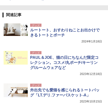
簡単設置 ポップアップテント エクルベージ
USB充電式 高精度 超長距離照射 長時間使用
ュ(BC仕様) PATC-150B(EB)
可能 安全ロック付き 高安全性 金属製耐久 コ
ンパクト多機能設計 持ち運び便利 アウトド
ア/オフィス/教育現場/展示会用 緑
￥9,990
関連記事
￥1,180
グッズ
[キャンパーズコレクション 山善] 傘みたいに
ルートート、おすわりねことお出かけで
広げるだけ パッとサッとテント キューブワ
きるトートとポーチ
イド ブラックコーティング フルクローズ メ
電動エアーポンプ SUP用 20PSI 電動ポンプ
ッシュ 4人用 簡単設置 ポップアップテント P
ゴムボート 空気入れ 空気抜き 自動停止 過熱
2024年1月18日
ATCW-150B エクルベージュ
保護 日光可読lcd 7種類ノズル付き
￥-
￥7,884
グッズ
PAUL＆JOE、猫の日にちなんだ限定コ
レクション。コスメ/丸ポーチ/キーリン
グ/ルームウェアなど
2023年12月18日
グッズ
外出先でも愛猫を感じられるトートバッ
グ「LT.デリ.ファーバスケット-A」
2023年10月15日