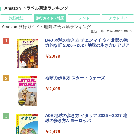
Amazon トラベル関連ランキング
旅行雑誌
旅行ガイド・地図
テント
アウトドア
Amazon 旅行ガイド・地図 の売れ筋ランキング
更新日時：2026/08/09 00:02
BE-PAL(ビ-パル) 2026年 9 月号【特別付録:
D40 地球の歩き方 チェンマイ タイ北部の魅
SOTO ミニマル"旅"財布 ランダム2種】
力的な町 2026～2027 地球の歩き方D アジア
￥1,500
￥2,079
ディズニーファン ２０２６年 ９月号 [雑
地球の歩き方 スター・ウォーズ
誌] (ＤＩＳＮＥＹ ＦＡＮ)
￥2,695
￥713
山と溪谷 2026年8月号「南アルプス大全」
A09 地球の歩き方 イタリア 2026～2027 地
球の歩き方A ヨーロッパ
￥1,540
￥2,479