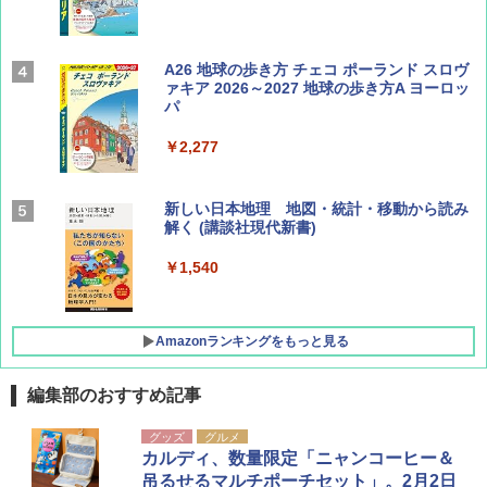
Coyote No.89 特集 星野道夫 夢見る旅
A26 地球の歩き方 チェコ ポーランド スロヴ
ァキア 2026～2027 地球の歩き方A ヨーロッ
パ
￥1,540
￥2,277
AIRLINE（エアライン）2026年9月号【特
新しい日本地理 地図・統計・移動から読み
集】ボーイング110周年を祝して！
解く (講談社現代新書)
￥1,760
￥1,540
Amazonランキングをもっと見る
編集部のおすすめ記事
[キャンパーズコレクション 山善] ポップアッ
DEWEL パラソル 大型 ビーチ アウトドアパ
グッズ
グルメ
プテント 傘みたいに広げて畳める パッとサ
ラソル ガーデン サイトシート付 折りたたみ
カルディ、数量限定「ニャンコーヒー＆
ッとサンシェード キューブ フルクローズ メ
防水 UVカット 4段階高さ調整 軽量 収納袋付
吊るせるマルチポーチセット」。2月2日
ッシュ 簡単設置 ワンタッチテント キャンプ
き