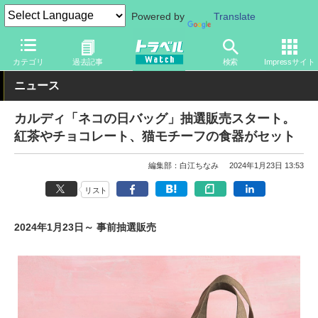
Powered by
Translate
トラベル Watch
旅のアイテム
旅行グッズ
バッグ
カテゴリ
過去記事
検索
Impressサイト
ニュース
カルディ「ネコの日バッグ」抽選販売スタート。
紅茶やチョコレート、猫モチーフの食器がセット
編集部：白江ちなみ
2024年1月23日 13:53
リスト
2024年1月23日～ 事前抽選販売