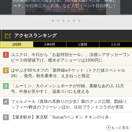
8月開催の花火大会まとめ。国内最大級2.4万発「幕張ビ
ーチ」や日本三大「長岡」など大型イベント目白押し！
●
●
●
●
●
●
アクセスランキング
1時間
24時間
1週間
1カ月
ユニクロ、今日から「お盆特別セール」。涼感シアサッカーワン
ピース待望値下げ、撥水ギアショーツは1990円に
はやぶさ50％オフの「新幹線eチケット（トクだ値スペシャル
28）」発売。秋冬乗車分、えきねっと限定
「ムーミン」大小メッシュポーチが付録、素敵なあの人 11月
号。中身が見やすく、温泉スパにも使える
フェルメール《真珠の耳飾りの少女》展のグッズ公開。図録/ミ
ッフィー/葬送のフリーレンほか、注目ブランドコラボが実現
【週末駅弁】東京駅「Suicaのペンギン チキンのり弁」
もっと見る