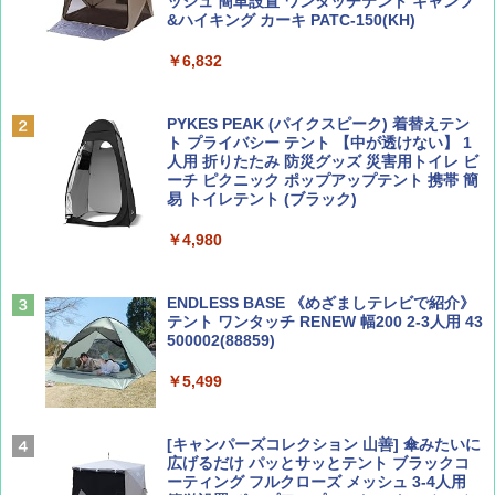
ッシュ 簡単設置 ワンタッチテント キャンプ
￥713
￥2,079
&ハイキング カーキ PATC-150(KH)
￥6,832
Coyote No.89 特集 星野道夫 夢見る旅
A09 地球の歩き方 イタリア 2026～2027 地
球の歩き方A ヨーロッパ
PYKES PEAK (パイクスピーク) 着替えテン
￥1,540
ト プライバシー テント 【中が透けない】 1
￥2,479
人用 折りたたみ 防災グッズ 災害用トイレ ビ
ーチ ピクニック ポップアップテント 携帯 簡
易 トイレテント (ブラック)
山と溪谷 2026年8月号「南アルプス大全」
A26 地球の歩き方 チェコ ポーランド スロヴ
￥4,980
ァキア 2026～2027 地球の歩き方A ヨーロッ
パ
￥1,540
￥2,277
ENDLESS BASE 《めざましテレビで紹介》
テント ワンタッチ RENEW 幅200 2-3人用 43
500002(88859)
AIRLINE（エアライン）2026年9月号【特
地球の歩き方 スター・ウォーズ
集】ボーイング110周年を祝して！
￥5,499
￥2,695
￥1,760
[キャンパーズコレクション 山善] 傘みたいに
広げるだけ パッとサッとテント ブラックコ
ーティング フルクローズ メッシュ 3-4人用