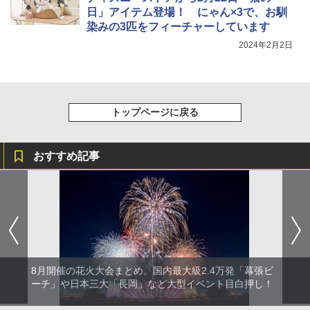
￥6,459
日」アイテム登場！ にゃん×3で、お馴
染みの3匹をフィーチャーしています
ポインターライト 強力 小型 緑色/赤色/青紫色
2024年2月2日
USB充電式 高精度 超長距離照射 長時間使用
可能 安全ロック付き 高安全性 金属製耐久 コ
ンパクト多機能設計 持ち運び便利 アウトド
ア/オフィス/教育現場/展示会用 緑
トップページに戻る
￥1,180
おすすめ記事
8月開催の花火大会まとめ。国内最大級2.4万発「幕張ビ
ーチ」や日本三大「長岡」など大型イベント目白押し！