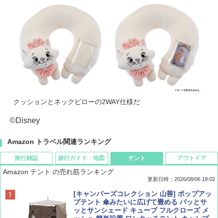
クッションとネックピローの2WAY仕様だ
©Disney
Amazon トラベル関連ランキング
旅行雑誌
旅行ガイド・地図
テント
アウトドア
Amazon テント の売れ筋ランキング
更新日時：2026/08/06 18:02
ディズニーファン ２０２６年 ９月号 [雑
D40 地球の歩き方 チェンマイ タイ北部の魅
[キャンパーズコレクション 山善] ポップアッ
誌] (ＤＩＳＮＥＹ ＦＡＮ)
力的な町 2026～2027 地球の歩き方D アジア
プテント 傘みたいに広げて畳める パッとサ
ッとサンシェード キューブ フルクローズ メ