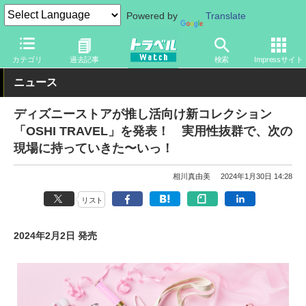
Powered by
Translate
トラベル Watch
旅の情報
観光地
ディズニーリゾート
カテゴリ
過去記事
検索
Impressサイト
ニュース
ディズニーストアが推し活向け新コレクション
「OSHI TRAVEL」を発表！ 実用性抜群で、次の
現場に持っていきた〜いっ！
相川真由美
2024年1月30日 14:28
リスト
2024年2月2日 発売