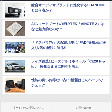
総合オーディオブランドに進化するSHANLING
とは何者か？
AIスマートノートのiFLYTEK「AINOTE 2」は
なぜ魅力的なのか？
「ドスパラTV」の配信現場に“PAD”撮影班が潜
入!人気の秘訣に迫る!!
レイズ鍛造1ピースアルミホイール「CE28 N-p
lus」軽量なままに剛性を向上
性能の良いお得な中古PC情報はこのページで
チェック！
本サイトのご利用について
お問い合わせ