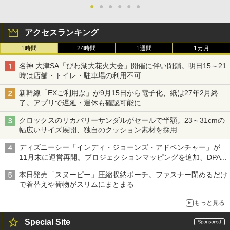
●
●
●
●
●
●
アクセスランキング
1時間
24時間
1週間
1カ月
名神 大津SA「びわ湖大花火大会」開催に伴い閉鎖。明日15～21
時は店舗・トイレ・駐車場の利用不可
新幹線「EXご利用票」が9月15日から電子化、紙は27年2月終
了。アプリで遅延・運休も確認可能に
クロックスのリカバリーサンダルがセールで半額。23～31cmの
幅広いサイズ展開、独自のクッション素材を採用
ディズニーシー「インディ・ジョーンズ・アドベンチャー」が
11月末に運営再開。プロジェクションマッピングを追加、DPA
は1500円
本日発売「スヌーピー」圧縮収納ポーチ。ファスナー閉めるだけ
で着替えや荷物がスリムにまとまる
もっと見る
Special Site