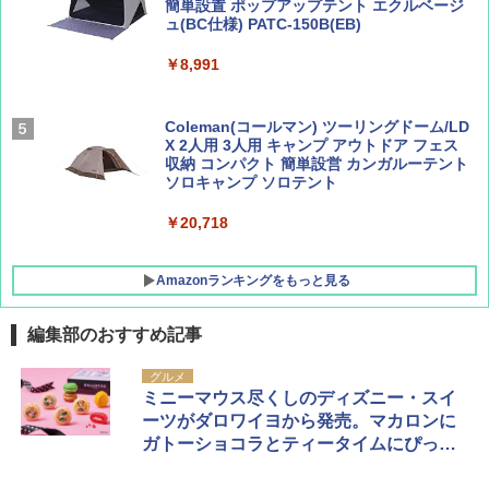
簡単設置 ポップアップテント エクルベージ
BE-PAL(ビ-パル) 2026年 9 月号【特別付録:
新しい日本地理 地図・統計・移動から読み
ュ(BC仕様) PATC-150B(EB)
SOTO ミニマル"旅"財布 ランダム2種】
解く (講談社現代新書)
￥8,991
￥1,500
￥1,540
Coleman(コールマン) ツーリングドーム/LD
X 2人用 3人用 キャンプ アウトドア フェス
収納 コンパクト 簡単設営 カンガルーテント
ソロキャンプ ソロテント
￥20,718
Amazonランキングをもっと見る
編集部のおすすめ記事
BUNDOK(バンドック)ソロ ドーム 1 EX BDK
グルメ
-08EX カーキ ソロキャンプ ポリエステル フ
ミニーマウス尽くしのディズニー・スイ
レーム テント
ーツがダロワイヨから発売。マカロンに
ガトーショコラとティータイムにぴった
￥14,800
り