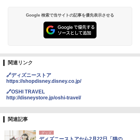
GRANDOOR ステンレス保冷剤 2個セット 2
026リニューアル 急速冷凍 空間倍増 衛生的
Google 検索で当サイトの記事を優先表示させる
コンパクト 保冷力長持ち
￥2,980
熊撃退スプレー 熊よけスプレー 熊スプレー
【日本企業販売】超強力クマ対策スプレー 30
0ml（連続噴射30秒）110ml（連続噴射15
秒）射程5～10m 安全ロック搭載 携帯収納袋
関連リンク
付き ヒグマ・イノシシ対策 自治体・教育機
関の購入実績 登山・キャンプ・アウトドア・
🔗ディズニーストア
防災用品 長期保存可能 緊急時用 日本国内発
https://shopdisney.disney.co.jp/
送
🔗OSHI TRAVEL
￥3,680
http://disneystore.jp/oshi-travel/
DEWEL パラソル 大型 ビーチ アウトドアパ
ラソル ガーデン サイトシート付 折りたたみ
関連記事
防水 UVカット 4段階高さ調整 軽量 収納袋付
き
グッズ
ディズニーストアから2月22日「猫の