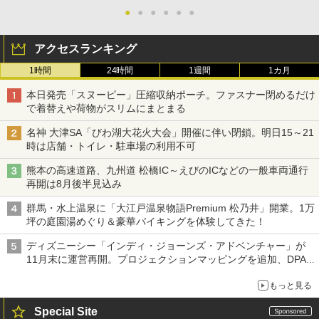
●
●
●
●
●
●
アクセスランキング
1時間
24時間
1週間
1カ月
本日発売「スヌーピー」圧縮収納ポーチ。ファスナー閉めるだけ
で着替えや荷物がスリムにまとまる
名神 大津SA「びわ湖大花火大会」開催に伴い閉鎖。明日15～21
時は店舗・トイレ・駐車場の利用不可
熊本の高速道路、九州道 松橋IC～えびのICなどの一般車両通行
再開は8月後半見込み
群馬・水上温泉に「大江戸温泉物語Premium 松乃井」開業。1万
坪の庭園湯めぐり＆豪華バイキングを体験してきた！
ディズニーシー「インディ・ジョーンズ・アドベンチャー」が
11月末に運営再開。プロジェクションマッピングを追加、DPA
は1500円
もっと見る
Special Site