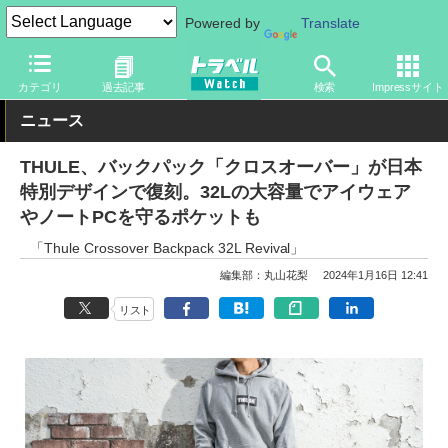
Powered by
Translate
トラベル Watch
旅のアイテム
旅行グッズ
バッグ
カテゴリ
過去記事
検索
Impressサイト
ニュース
THULE、バックパック「クロスオーバー」が日本
特別デザインで復刻。32Lの大容量でアイウェア
やノートPCを守るポケットも
「Thule Crossover Backpack 32L Revival」
編集部：丸山花梨
2024年1月16日 12:41
リスト