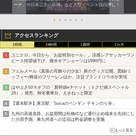
ーチ」や日本三大「長岡」など大型イベント目白押し！
●
●
●
●
●
●
アクセスランキング
1時間
24時間
1週間
1カ月
ユニクロ、今日から「お盆特別セール」。涼感シアサッカーワン
ピース待望値下げ、撥水ギアショーツは1990円に
フェルメール《真珠の耳飾りの少女》展のグッズ公開。図録/ミ
ッフィー/葬送のフリーレンほか、注目ブランドコラボが実現
はやぶさ50％オフの「新幹線eチケット（トクだ値スペシャル
28）」発売。秋冬乗車分、えきねっと限定
【週末駅弁】東京駅「Suicaのペンギン チキンのり弁」
九州の高速道路、お盆期間は松橋ICなど通行止め端末を先頭にし
た渋滞予測。東九州道への迂回は料金調整を実施
もっと見る