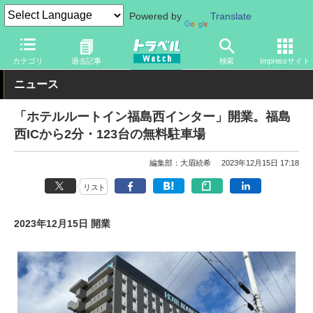
Powered by
Translate
トラベル Watch
旅の情報
ホテル・旅館
カテゴリ
過去記事
検索
Impressサイト
ニュース
「ホテルルートイン福島西インター」開業。福島
西ICから2分・123台の無料駐車場
編集部：大眉続希
2023年12月15日 17:18
リスト
2023年12月15日 開業