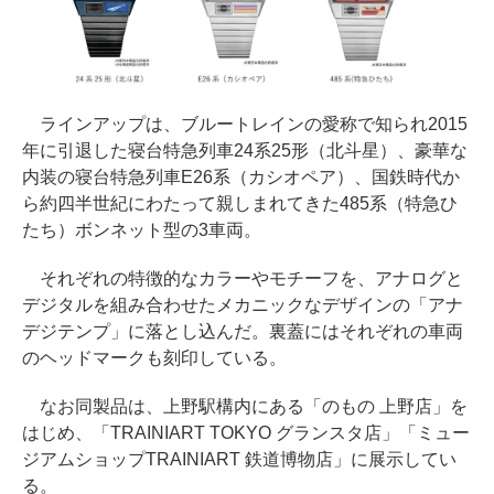
ラインアップは、ブルートレインの愛称で知られ2015
年に引退した寝台特急列車24系25形（北斗星）、豪華な
内装の寝台特急列車E26系（カシオペア）、国鉄時代か
ら約四半世紀にわたって親しまれてきた485系（特急ひ
たち）ボンネット型の3車両。
それぞれの特徴的なカラーやモチーフを、アナログと
デジタルを組み合わせたメカニックなデザインの「アナ
デジテンプ」に落とし込んだ。裏蓋にはそれぞれの車両
のヘッドマークも刻印している。
なお同製品は、上野駅構内にある「のもの 上野店」を
はじめ、「TRAINIART TOKYO グランスタ店」「ミュー
ジアムショップTRAINIART 鉄道博物店」に展示してい
る。