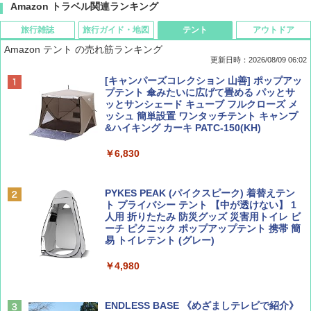
Amazon トラベル関連ランキング
旅行雑誌
旅行ガイド・地図
テント
アウトドア
Amazon テント の売れ筋ランキング
更新日時：2026/08/09 06:02
BE-PAL(ビ-パル) 2026年 9 月号【特別付録:
地球の歩き方 スター・ウォーズ
[キャンパーズコレクション 山善] ポップアッ
SOTO ミニマル"旅"財布 ランダム2種】
プテント 傘みたいに広げて畳める パッとサ
ッとサンシェード キューブ フルクローズ メ
￥2,695
ッシュ 簡単設置 ワンタッチテント キャンプ
￥1,500
&ハイキング カーキ PATC-150(KH)
￥6,830
ディズニーファン ２０２６年 ９月号 [雑
A09 地球の歩き方 イタリア 2026～2027 地
誌] (ＤＩＳＮＥＹ ＦＡＮ)
球の歩き方A ヨーロッパ
PYKES PEAK (パイクスピーク) 着替えテン
ト プライバシー テント 【中が透けない】 1
￥713
￥2,479
人用 折りたたみ 防災グッズ 災害用トイレ ビ
ーチ ピクニック ポップアップテント 携帯 簡
易 トイレテント (グレー)
山と溪谷 2026年8月号「南アルプス大全」
D40 地球の歩き方 チェンマイ タイ北部の魅
￥4,980
力的な町 2026～2027 地球の歩き方D アジア
￥1,540
￥2,079
ENDLESS BASE 《めざましテレビで紹介》