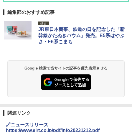
編集部のおすすめ記事
DEWEL パラソル 大型 ビーチ アウトドアパ
鉄道
ラソル ガーデン サイトシート付 折りたたみ
JR東日本商事、鉄道の日を記念した「新
防水 UVカット 4段階高さ調整 軽量 収納袋付
幹線かたぬきバウム」発売。E5系はやぶ
き
さ・E6系こまち
￥6,459
熊撃退スプレー 熊よけスプレー 熊スプレー
Google 検索で当サイトの記事を優先表示させる
【日本企業販売】超強力クマ対策スプレー 30
0ml（連続噴射30秒）110ml（連続噴射15
秒）射程5～10m 安全ロック搭載 携帯収納袋
付き ヒグマ・イノシシ対策 自治体・教育機
関の購入実績 登山・キャンプ・アウトドア・
防災用品 長期保存可能 緊急時用 日本国内発
送
￥3,680
関連リンク
🔗ニュースリリース
GRANDOOR ステンレス保冷剤 2個セット 2
https://www.ejrt.co.jp/pdf/info20231212.pdf