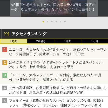
8月開催の花火大会まとめ。国内最大級2.4万発「幕張ビ
ーチ」や日本三大「長岡」など大型イベント目白押し！
●
●
●
●
●
●
アクセスランキング
1時間
24時間
1週間
1カ月
ユニクロ、今日から「お盆特別セール」。涼感シアサッカーワン
ピース待望値下げ、撥水ギアショーツは1990円に
はやぶさ50％オフの「新幹線eチケット（トクだ値スペシャル
28）」発売。秋冬乗車分、えきねっと限定
「ムーミン」大小メッシュポーチが付録、素敵なあの人 11月
号。中身が見やすく、温泉スパにも使える
九州の高速道路、お盆期間は松橋ICなど通行止め端末を先頭にし
た渋滞予測。東九州道への迂回は料金調整を実施
フェルメール《真珠の耳飾りの少女》展のグッズ公開。図録/ミ
ッフィー/葬送のフリーレンほか、注目ブランドコラボが実現