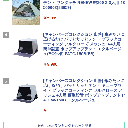
テント ワンタッチ RENEW 幅200 2-3人用 43
500002(88859)
Coyote No.89 特集 星野道夫 夢見る旅
A26 地球の歩き方 チェコ ポーランド スロヴ
ァキア 2026～2027 地球の歩き方A ヨーロッ
￥5,999
パ
￥1,540
￥2,277
[キャンパーズコレクション 山善] 傘みたいに
広げるだけ パッとサッとテント ブラックコ
ーティング フルクローズ メッシュ 3-4人用
簡単設置 ポップアップテント エクルベージ
AIRLINE（エアライン）2026年9月号【特
新しい日本地理 地図・統計・移動から読み
ュ(BC仕様) PATC-150B(EB)
集】ボーイング110周年を祝して！
解く (講談社現代新書)
￥9,990
￥1,760
￥1,540
[キャンパーズコレクション 山善] 傘みたいに
広げるだけ パッとサッとテント キューブワ
イド ブラックコーティング フルクローズ メ
ッシュ 4人用 簡単設置 ポップアップテント P
ATCW-150B エクルベージュ
￥-
Amazonランキングをもっと見る