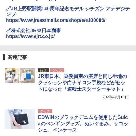
026リニューアル 急速冷凍 空間倍増 衛生的
コンパクト 保冷力長持ち
🔗JR上野駅開業140周年記念モデル シチズン アナデジテ
ンプ
￥2,980
https://www.jreastmall.com/shop/e/e100086/
🔗株式会社JR東日本商事
ポインターライト 強力 小型 緑色/赤色/青紫色
https://www.ejrt.co.jp/
USB充電式 高精度 超長距離照射 長時間使用
可能 安全ロック付き 高安全性 金属製耐久 コ
ンパクト多機能設計 持ち運び便利 アウトド
ア/オフィス/教育現場/展示会用 緑
関連記事
￥1,180
鉄道
グッズ
JR東日本、乗務員室の座席と同じ生地の
クッションや白ナイロン手袋などがセッ
電動エアーポンプ SUP用 20PSI 電動ポンプ
ゴムボート 空気入れ 空気抜き 自動停止 過熱
トになった「運転士スターターキット」
保護 日光可読lcd 7種類ノズル付き
2023年7月18日
￥7,884
グッズ
EDWINのブラックデニムを使用したSuic
aのペンギングッズ。ぬいぐるみ、サコッ
シュ、ペンケース