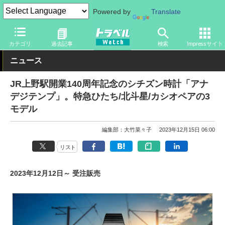
Powered by
Translate
トラベル Watch
旅のアイテム
旅行グッズ
時計
カテゴリ
過去記事
検索
Impressサイト
ニュース
JR上野駅開業140周年記念のシチズン時計「アナ
デジテンプ」。特急ひたち/北斗星/カシオペアの3
モデル
編集部：大竹菜々子
2023年12月15日 06:00
リスト
2023年12月12日～ 受注販売