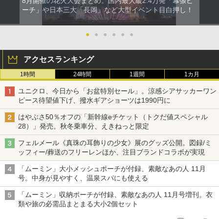
8月開催の花火大会まとめ。国内最大級2.4万発「幕張ビ
ーチ」や日本三大「長岡」など大型イベント目白押し！
●
●
●
●
●
●
アクセスランキング
1時間
24時間
1週間
1カ月
ユニクロ、今日から「お盆特別セール」。涼感シアサッカーワン
ピース待望値下げ、撥水ギアショーツは1990円に
はやぶさ50％オフの「新幹線eチケット（トクだ値スペシャル
28）」発売。秋冬乗車分、えきねっと限定
フェルメール《真珠の耳飾りの少女》展のグッズ公開。図録/ミ
ッフィー/葬送のフリーレンほか、注目ブランドコラボが実現
「ムーミン」大小メッシュポーチが付録、素敵なあの人 11月
号。中身が見やすく、温泉スパにも使える
「ムーミン」収納ポーチが付録、素敵なあの人 11月号増刊。衣
類や旅の必需品まとまる大小2個セット