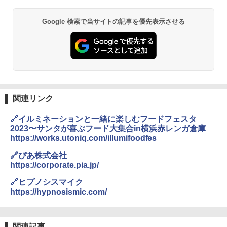
送
￥3,680
Google 検索で当サイトの記事を優先表示させる
GRANDOOR ステンレス保冷剤 2個セット 2
026リニューアル 急速冷凍 空間倍増 衛生的
コンパクト 保冷力長持ち
￥2,980
関連リンク
BUNDOK(バンドック)ソロ ドーム 1 EX BDK
🔗イルミネーションと一緒に楽しむフードフェスタ
-08EX カーキ ソロキャンプ ポリエステル フ
2023〜サンタが喜ぶフード大集合in横浜赤レンガ倉庫
レーム ドーム型 テント
https://works.utoniq.com/illumifoodfes
￥-
🔗ぴあ株式会社
https://corporate.pia.jp/
DEWEL パラソル 大型 ビーチ アウトドアパ
🔗ヒプノシスマイク
ラソル ガーデン サイトシート付 折りたたみ
https://hypnosismic.com/
防水 UVカット 4段階高さ調整 軽量 収納袋付
き
￥6,459
関連記事