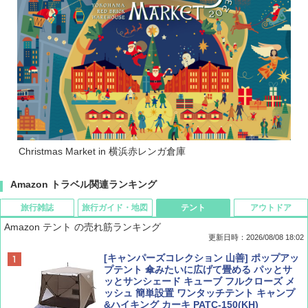
Christmas Market in 横浜赤レンガ倉庫
Amazon トラベル関連ランキング
旅行雑誌
旅行ガイド・地図
テント
アウトドア
Amazon テント の売れ筋ランキング
更新日時：2026/08/08 18:02
BE-PAL(ビ-パル) 2026年 9 月号【特別付録:
D40 地球の歩き方 チェンマイ タイ北部の魅
[キャンパーズコレクション 山善] ポップアッ
SOTO ミニマル"旅"財布 ランダム2種】
力的な町 2026～2027 地球の歩き方D アジア
プテント 傘みたいに広げて畳める パッとサ
ッとサンシェード キューブ フルクローズ メ
ッシュ 簡単設置 ワンタッチテント キャンプ
￥1,500
￥2,079
&ハイキング カーキ PATC-150(KH)