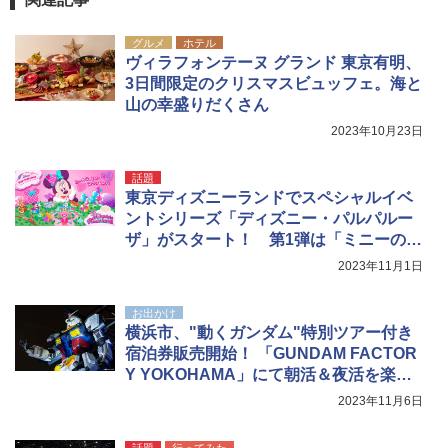
グルメ
ホテル
ポインターライト 強力 小型 緑色/赤色/青紫色
ヴィラフォンテーヌ グランド 東京有明、
USB充電式 高精度 超長距離照射 長時間使用
3日間限定のクリスマスビュッフェ。海と
可能 安全ロック付き 高安全性 金属製耐久 コ
ンパクト多機能設計 持ち運び便利 アウトド
山の幸盛りだくさん
ア/オフィス/教育現場/展示会用 緑
2023年10月23日
￥1,180
話題
東京ディズニーランドでスペシャルイベ
ントシリーズ「ディズニー・パルパルー
ザ」がスタート！ 第1弾は「ミニーのフ
ァンダーランド」
2023年11月1日
お出かけ
横浜市、"動くガンダム"特別ツアー付き
宿泊券販売開始！ 「GUNDAM FACTOR
Y YOKOHAMA」にて朝活＆夜活を楽し
める
2023年11月6日
話題
行ってみた