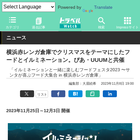
Powered by
Translate
トラベル Watch
旅の情報
目的
季節イベント
カテゴリ
過去記事
検索
Impressサイト
ニュース
横浜赤レンガ倉庫でクリスマスをテーマにしたフ
ードとイルミネーション。ぴあ・UUUMと共催
「イルミネーションと一緒に楽しむフードフェスタ2023 〜サ
ンタが喜ぶフード大集合 in 横浜赤レンガ倉庫」
編集部：大眉続希
2023年11月8日 19:00
リスト
2023年11月25日～12月3日 開催