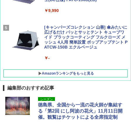
集】ボーイング110周年を祝して！
解く (講談社現代新書)
￥9,990
￥1,760
￥1,540
[キャンパーズコレクション 山善] 傘みたいに
広げるだけ パッとサッとテント キューブワ
イド ブラックコーティング フルクローズ メ
ッシュ 4人用 簡単設置 ポップアップテント P
ATCW-150B エクルベージュ
￥-
Amazonランキングをもっと見る
編集部のおすすめ記事
熊撃退スプレー 熊よけスプレー 熊スプレー
シーズン
【日本企業販売】超強力クマ対策スプレー 30
徳島県、全国から一流の花火師が集結す
0ml（連続噴射30秒）110ml（連続噴射15
る「第2回 にし阿波の花火」11月11日開
秒）射程5～10m 安全ロック搭載 携帯収納袋
催。観覧はチケットによる全席指定制
付き ヒグマ・イノシシ対策 自治体・教育機
関の購入実績 登山・キャンプ・アウトドア・
防災用品 長期保存可能 緊急時用 日本国内発