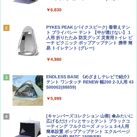
￥6,830
ディズニーファン ２０２６年 ９月号 [雑
地球の歩き方 スター・ウォーズ
誌] (ＤＩＳＮＥＹ ＦＡＮ)
PYKES PEAK (パイクスピーク) 着替えテン
￥2,695
ト プライバシー テント 【中が透けない】 1
￥713
人用 折りたたみ 防災グッズ 災害用トイレ ビ
ーチ ピクニック ポップアップテント 携帯 簡
易 トイレテント (グレー)
山と溪谷 2026年8月号「南アルプス大全」
A09 地球の歩き方 イタリア 2026～2027 地
￥4,980
球の歩き方A ヨーロッパ
￥1,540
￥2,479
ENDLESS BASE 《めざましテレビで紹介》
テント ワンタッチ RENEW 幅200 2-3人用 43
500002(88859)
Coyote No.89 特集 星野道夫 夢見る旅
A26 地球の歩き方 チェコ ポーランド スロヴ
ァキア 2026～2027 地球の歩き方A ヨーロッ
￥5,999
パ
￥1,540
￥2,277
[キャンパーズコレクション 山善] 傘みたいに
広げるだけ パッとサッとテント ブラックコ
ーティング フルクローズ メッシュ 3-4人用
簡単設置 ポップアップテント エクルベージ
AIRLINE（エアライン）2026年9月号【特
新しい日本地理 地図・統計・移動から読み
ュ(BC仕様) PATC-150B(EB)