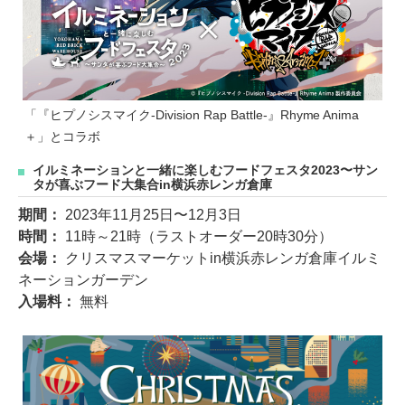
「『ヒプノシスマイク-Division Rap Battle-』Rhyme Anima
＋」とコラボ
イルミネーションと一緒に楽しむフードフェスタ2023〜サン
タが喜ぶフード大集合in横浜赤レンガ倉庫
期間：
2023年11月25日〜12月3日
時間：
11時～21時（ラストオーダー20時30分）
会場：
クリスマスマーケットin横浜赤レンガ倉庫イルミ
ネーションガーデン
入場料：
無料