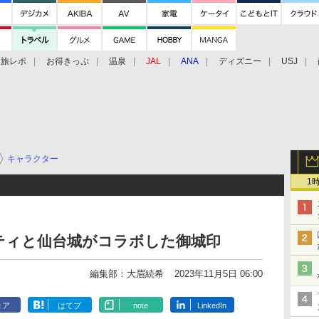
旅レポ
お得きっぷ
温泉
JAL
ANA
ディズニー
USJ
キャラクター
1
ティと仙台城がコラボした御城印
編集部：大眉続希
2023年11月5日 06:00
ェア
はてブ
note
LinkedIn