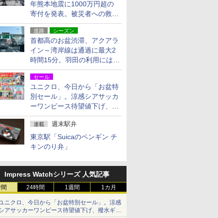
年熊本地震に1000万円超の
寄付を発表。被災者への救援
活動・復旧支援
道路
シーズン
首都高のお盆渋滞、アクアラ
イン～湾岸線は通過に最大2
時間15分。羽田の利用には
「空港西出口」の利用検討を
セール
ユニクロ、今日から「お盆特
別セール」。涼感シアサッカ
ーワンピース待望値下げ、撥
水ギアショーツは1990円に
週末駅弁
連載
東京駅「Suicaのペンギン チ
キンのり弁」
Impress Watchシリーズ 人気記事
時間
24時間
1週間
1カ月
ユニクロ、今日から「お盆特別セール」。涼感
シアサッカーワンピース待望値下げ、撥水ギア