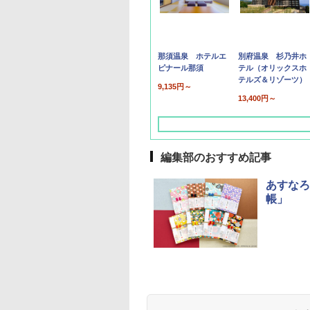
那須温泉 ホテルエ
別府温泉 杉乃井ホ
ピナール那須
テル（オリックスホ
テルズ＆リゾーツ）
9,135円～
13,400円～
編集部のおすすめ記事
あすなろ
帳」
草津温泉 ホテル櫻
品川プリンスホテル
グランドニッコー東
海のサウナ＆スパ
東京ドームホテル
シェラトン・グラン
井
京ベイ 舞浜
オールインクルーシ
デ・トーキョーベ
7,037円～
7,980円～
ブ 島原温泉ホテル
イ・ホテル
14,300円～
6,800円～
南風楼
10,450円～
7,950円～