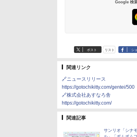
Google
ポスト
リスト
シ
関連リンク
🔗ニュースリリース
https://gotochikitty.com/gentei/500
🔗株式会社あすなろ舎
https://gotochikitty.com/
関連記事
サンリオ「シナ
ル」「ポムポム