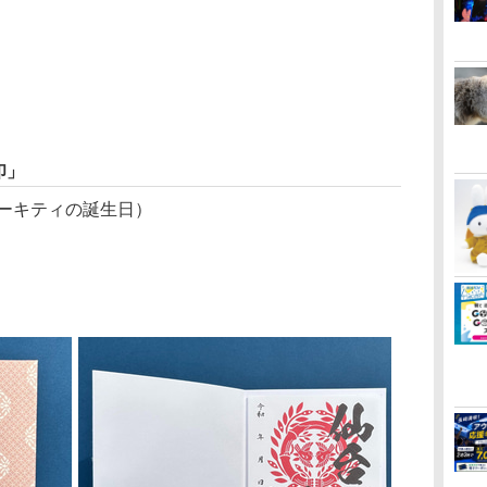
印」
ハローキティの誕生日）