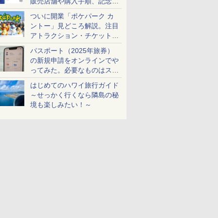
販売店舗や購入手順、記念チ
ケットも解説
ついに開業「ポケパーク カ
ントー」見どころ解説。注目
アトラクション・チケット手
配・来場前に必要な準備は？
パスポート（2025年旅券）
の新規申請をオンラインでや
ってみた。必要なものはスマ
ホとマイナカードのみ
はじめてのハワイ旅行ガイド
～せっかく行くなら隣島の秘
境も楽しみたい！～