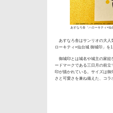
あすなろ舎「ハローキティ×仙
あすなろ舎はサンリオの大人気
ローキティ×仙台城 御城印」を
御城印とは城名や城主の家紋な
ードマークである三日月の前立
印が描かれている。サイズは御朱
さと可愛さを兼ね備えた、コラ