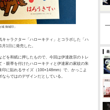
台城 御城印」
キャラクター「ハローキティ」とコラボした「ハ
11月1日に発売した。
最
どを和紙に押したもので、今回は伊達政宗のトレ
て・眼帯を付けたハローキティと伊達家の家紋の朱
印に貼れるサイズ（100×148mm）で、かっこよ
ボならではのデザインだとしている。