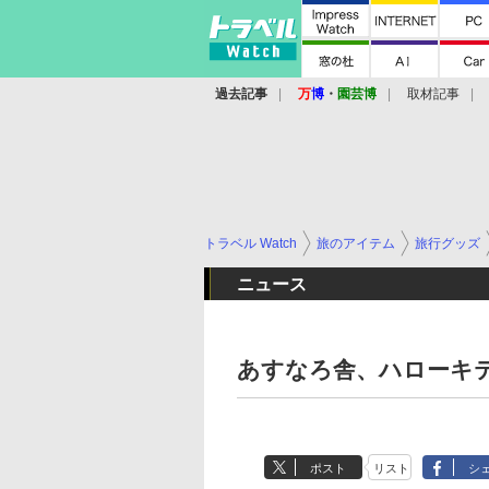
過去記事
万
博
・
園芸博
取材記事
トラベル Watch
旅のアイテム
旅行グッズ
ニュース
あすなろ舎、ハローキ
ポスト
リスト
シ