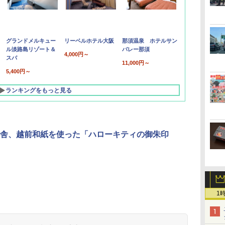
グランドメルキュー
リーベルホテル大阪
那須温泉 ホテルサン
ル淡路島リゾート＆
バレー那須
4,000円～
スパ
11,000円～
5,400円～
ランキングをもっと見る
舎、越前和紙を使った「ハローキティの御朱印
1
北陸 福井 あわら
品川プリンスホテ
舞浜ビューホテル
箱根湯本温泉 ホテ
ホテルトラスティ東
オリエンタルホテル
下呂温泉 水明館
住友不動産ホテル ヴ
東京ベイ舞浜ホテル
温泉 清風荘（北陸
ル イーストタワー
ｂｙ ＨＵＬＩＣ
ル おかだ
京ベイサイド
東京ベイ
ィラフォンテーヌグラ
ファーストリゾート
8,250円～
最大級の庭園露天風
（旧：東京ベイ舞浜
ンド東京有明
9,958円～
11,200円～
5,450円～
5,200円～
4,290円～
呂の宿 清風荘）
ホテル）
19,541円～
5,758円～
6,070円～