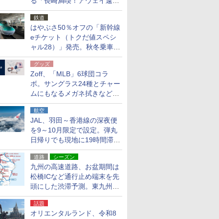
る「長崎満喫！アウェイ遠征
応援キャンペーン」
鉄道
はやぶさ50％オフの「新幹線
eチケット（トクだ値スペシ
ャル28）」発売。秋冬乗車
分、えきねっと限定
グッズ
Zoff、「MLB」6球団コラ
ボ。サングラス24種とチャー
ムにもなるメガネ拭きなど雑
貨24種
航空
JAL、羽田～香港線の深夜便
を9～10月限定で設定。弾丸
日帰りでも現地に19時間滞在
できる
道路
シーズン
九州の高速道路、お盆期間は
松橋ICなど通行止め端末を先
頭にした渋滞予測。東九州道
への迂回は料金調整を実施
話題
オリエンタルランド、令和8