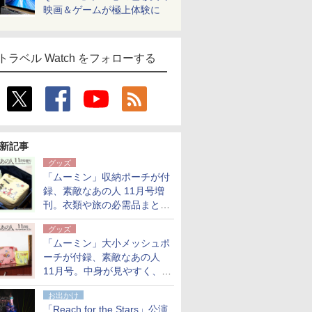
映画＆ゲームが極上体験に
トラベル Watch をフォローする
新記事
グッズ
「ムーミン」収納ポーチが付
録、素敵なあの人 11月号増
刊。衣類や旅の必需品まとま
る大小2個セット
グッズ
「ムーミン」大小メッシュポ
ーチが付録、素敵なあの人
11月号。中身が見やすく、温
泉スパにも使える
お出かけ
「Reach for the Stars」公演