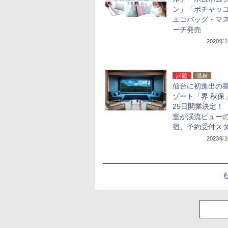
ン」「ポチャッ
エコバッグ・マ
ーチ発売
2020年
話題
温泉
仙台に初進出の
ゾート「界 秋保
25日開業決定！ 
室が渓流ビュー
宿、予約受付ス
2023年