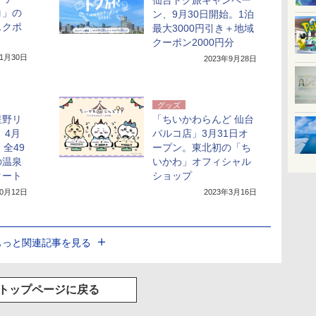
仙台トク旅キャンペー
コ」の
ン、9月30日開始。1泊
スクポ
最大3000円引き＋地域
クーポン2000円分
11月30日
2023年9月28日
グッズ
星野リ
「ちいかわらんど 仙台
」4月
パルコ店」3月31日オ
全49
ープン。東北初の「ち
の温泉
いかわ」オフィシャル
タート
ショップ
10月12日
2023年3月16日
もっと関連記事を見る
トップページに戻る