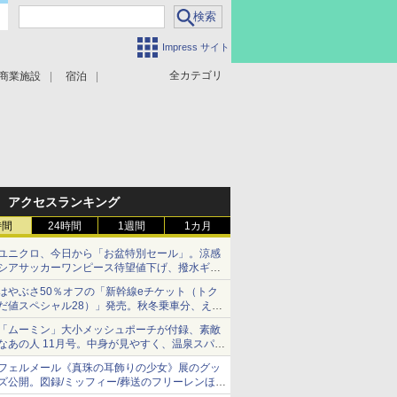
Impress サイト
全カテゴリ
商業施設
宿泊
アクセスランキング
時間
24時間
1週間
1カ月
ユニクロ、今日から「お盆特別セール」。涼感
シアサッカーワンピース待望値下げ、撥水ギア
ショーツは1990円に
はやぶさ50％オフの「新幹線eチケット（トク
だ値スペシャル28）」発売。秋冬乗車分、えき
ねっと限定
「ムーミン」大小メッシュポーチが付録、素敵
なあの人 11月号。中身が見やすく、温泉スパに
も使える
フェルメール《真珠の耳飾りの少女》展のグッ
ズ公開。図録/ミッフィー/葬送のフリーレンほ
か、注目ブランドコラボが実現