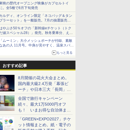
ショーツは1990円に
東映の歴代オープニング映像がカプセルトイ
に。全5種で8月下旬発売
カルディ、オンライン限定「ネコバッグ＆タン
ブラーセット」を一般販売。7月の抽選販売の
当選無効分
はやぶさ50％オフの「新幹線eチケット（トク
だ値スペシャル28）」発売。秋冬乗車分、えき
ねっと限定
「ムーミン」大小メッシュポーチが付録、素敵
なあの人 11月号。中身が見やすく、温泉スパに
も使える
もっと見る
おすすめ記事
8月開催の花火大会まとめ。
国内最大級2.4万発「幕張ビ
ーチ」や日本三大「長岡」な
ど大型イベント目白押し！
全国で旅行キャンペーン
続々、最大1万5000円オフ
も！ いまお得な自治体まと
め
「GREEN×EXPO2027」チケ
ット情報まとめ。紙・電子の