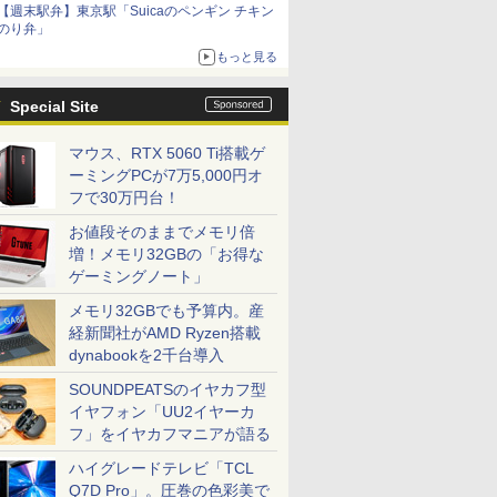
【週末駅弁】東京駅「Suicaのペンギン チキン
のり弁」
もっと見る
Special Site
マウス、RTX 5060 Ti搭載ゲ
ーミングPCが7万5,000円オ
フで30万円台！
お値段そのままでメモリ倍
増！メモリ32GBの「お得な
ゲーミングノート」
メモリ32GBでも予算内。産
経新聞社がAMD Ryzen搭載
dynabookを2千台導入
SOUNDPEATSのイヤカフ型
イヤフォン「UU2イヤーカ
フ」をイヤカフマニアが語る
ハイグレードテレビ「TCL
Q7D Pro」。圧巻の色彩美で