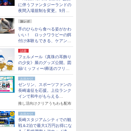
に伴うファンタジーランドの
夜間入場規制を変更。9月か
ら18時50分～20時ごろに
旅レポ
手のひらから食べる姿がかわ
いい！ ロックワラビーの餌
付け体験もできる、ケアンズ
でアサートン高原の日本語ガ
話題
イド付きツアーに参加してみ
フェルメール《真珠の耳飾り
た
の少女》展のグッズ公開。図
録/ミッフィー/葬送のフリー
レンほか、注目ブランドコラ
お出かけ
ボが実現
ゼンリン、スポーツファンの
長崎遠征を応援。上位ランク
インで和牛がもらえる
「GO！GO！長崎スタンプラ
推し活向けクリアうちわも配布
リー」
お出かけ
長崎スタジアムシティでの観
戦＆2泊で最大1万円お得にな