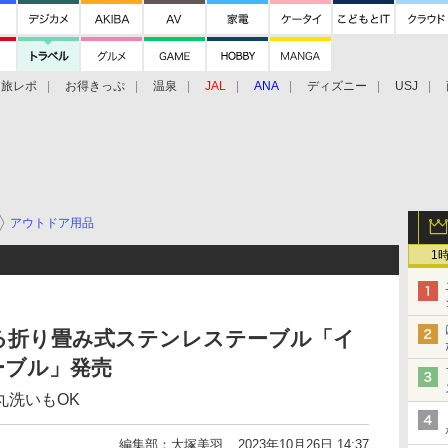
旅レポ
お得きっぷ
温泉
JAL
ANA
ディズニー
USJ
アウトドア用品
1
る折り畳み式ステンレステーブル「イ
ーブル」発売
丸洗いもOK
編集部：大塚美羽
2023年10月26日 14:37