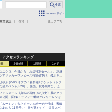
Impress サイト
全カテゴリ
商業施設
宿泊
アクセスランキング
時間
24時間
1週間
1カ月
ユニクロ、今日から「お盆特別セール」。涼感
シアサッカーワンピース待望値下げ、撥水ギア
ショーツは1990円に
はやぶさ50％オフの「新幹線eチケット（トク
だ値スペシャル28）」発売。秋冬乗車分、えき
ねっと限定
フェルメール《真珠の耳飾りの少女》展のグッ
ズ公開。図録/ミッフィー/葬送のフリーレンほ
か、注目ブランドコラボが実現
「ムーミン」大小メッシュポーチが付録、素敵
なあの人 11月号。中身が見やすく、温泉スパに
も使える