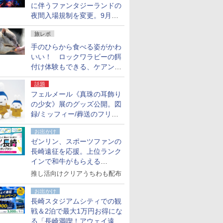
に伴うファンタジーランドの
夜間入場規制を変更。9月か
ら18時50分～20時ごろに
旅レポ
手のひらから食べる姿がかわ
いい！ ロックワラビーの餌
付け体験もできる、ケアンズ
でアサートン高原の日本語ガ
話題
イド付きツアーに参加してみ
フェルメール《真珠の耳飾り
た
の少女》展のグッズ公開。図
録/ミッフィー/葬送のフリー
レンほか、注目ブランドコラ
お出かけ
ボが実現
ゼンリン、スポーツファンの
長崎遠征を応援。上位ランク
インで和牛がもらえる
「GO！GO！長崎スタンプラ
推し活向けクリアうちわも配布
リー」
お出かけ
長崎スタジアムシティでの観
戦＆2泊で最大1万円お得にな
る「長崎満喫！アウェイ遠征