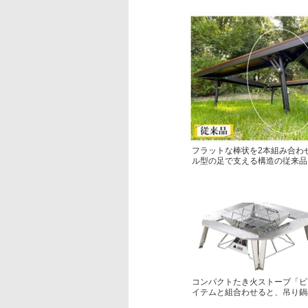
フラットな棒状を2本組み合わ
ル型の足で支える構造の従来品
コンパクトたき火ストーブ「ピラ
イテムと組合わせると、吊り鍋