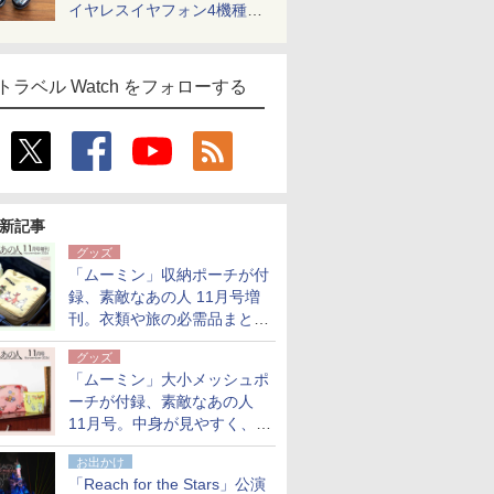
イヤレスイヤフォン4機種を
一気に聴く
トラベル Watch をフォローする
新記事
グッズ
「ムーミン」収納ポーチが付
録、素敵なあの人 11月号増
刊。衣類や旅の必需品まとま
る大小2個セット
グッズ
「ムーミン」大小メッシュポ
ーチが付録、素敵なあの人
11月号。中身が見やすく、温
泉スパにも使える
お出かけ
「Reach for the Stars」公演