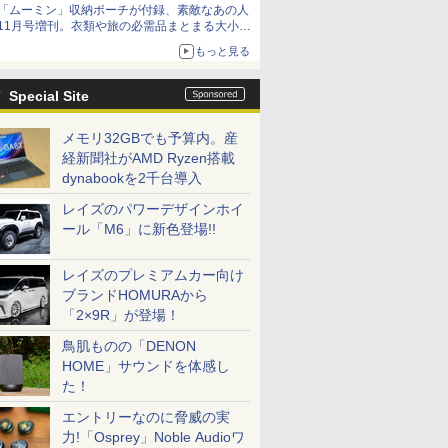
「ムーミン」収納ポーチが付録、素敵なあの人
11月号増刊。衣類や旅の必需品まとまる大小2
個セット
もっと見る
Special Site
メモリ32GBでも予算内。産
経新聞社がAMD Ryzen搭載
dynabookを2千台導入
レイズのパワーデザインホイ
ール「M6」に新色登場!!
レイズのプレミアムカー向け
ブランドHOMURAから
「2×9R」が登場！
鳥肌ものの「DENON
HOME」サウンドを体感し
た！
エントリーなのに脅威の実
力!「Osprey」Noble Audioワ