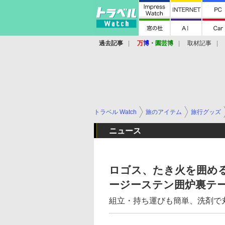
過去記事
万
博
・
園芸博
取材記事
トラベル Watch
旅のアイテム
旅行グッズ
ニュース
ロゴス、たき火を囲め
ージーステン囲炉裏テ
組立・持ち運びも簡単、洗剤で