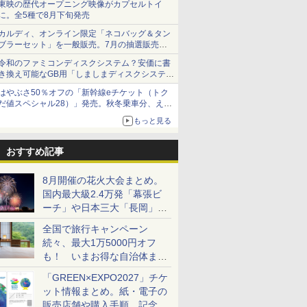
東映の歴代オープニング映像がカプセルトイ
に。全5種で8月下旬発売
カルディ、オンライン限定「ネコバッグ＆タン
ブラーセット」を一般販売。7月の抽選販売の
当選無効分
令和のファミコンディスクシステム？安価に書
き換え可能なGB用「しましまディスクシステ
ム」
はやぶさ50％オフの「新幹線eチケット（トク
だ値スペシャル28）」発売。秋冬乗車分、えき
ねっと限定
もっと見る
おすすめ記事
8月開催の花火大会まとめ。
国内最大級2.4万発「幕張ビ
ーチ」や日本三大「長岡」な
ど大型イベント目白押し！
全国で旅行キャンペーン
続々、最大1万5000円オフ
も！ いまお得な自治体まと
め
「GREEN×EXPO2027」チケ
ット情報まとめ。紙・電子の
販売店舗や購入手順、記念チ