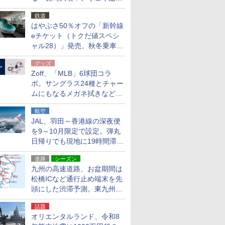
応援キャンペーン」
鉄道
はやぶさ50％オフの「新幹線
eチケット（トクだ値スペシ
ャル28）」発売。秋冬乗車
分、えきねっと限定
グッズ
Zoff、「MLB」6球団コラ
ボ。サングラス24種とチャー
ムにもなるメガネ拭きなど雑
貨24種
航空
JAL、羽田～香港線の深夜便
を9～10月限定で設定。弾丸
日帰りでも現地に19時間滞在
できる
道路
シーズン
九州の高速道路、お盆期間は
松橋ICなど通行止め端末を先
頭にした渋滞予測。東九州道
への迂回は料金調整を実施
話題
オリエンタルランド、令和8