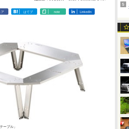
ェア
はてブ
note
LinkedIn
テーブル」