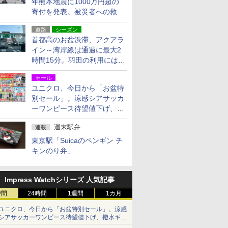
年熊本地震に1000万円超の
寄付を発表。被災者への救援
活動・復旧支援
道路
シーズン
首都高のお盆渋滞、アクアラ
イン～湾岸線は通過に最大2
時間15分。羽田の利用には
「空港西出口」の利用検討を
セール
ユニクロ、今日から「お盆特
別セール」。涼感シアサッカ
ーワンピース待望値下げ、撥
水ギアショーツは1990円に
週末駅弁
連載
東京駅「Suicaのペンギン チ
キンのり弁」
Impress Watchシリーズ 人気記事
時間
24時間
1週間
1カ月
ユニクロ、今日から「お盆特別セール」。涼感
シアサッカーワンピース待望値下げ、撥水ギア
ショーツは1990円に