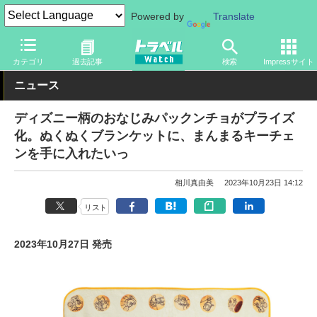
Powered by
Translate
トラベル Watch
旅の情報
観光地
ディズニーリゾート
カテゴリ
過去記事
検索
Impressサイト
ニュース
ディズニー柄のおなじみパックンチョがプライズ
化。ぬくぬくブランケットに、まんまるキーチェ
ンを手に入れたいっ
相川真由美
2023年10月23日 14:12
リスト
2023年10月27日 発売