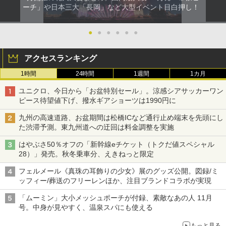
ーチ」や日本三大「長岡」など大型イベント目白押し！
●
●
●
●
●
●
アクセスランキング
1時間
24時間
1週間
1カ月
ユニクロ、今日から「お盆特別セール」。涼感シアサッカーワン
ピース待望値下げ、撥水ギアショーツは1990円に
九州の高速道路、お盆期間は松橋ICなど通行止め端末を先頭にし
た渋滞予測。東九州道への迂回は料金調整を実施
はやぶさ50％オフの「新幹線eチケット（トクだ値スペシャル
28）」発売。秋冬乗車分、えきねっと限定
フェルメール《真珠の耳飾りの少女》展のグッズ公開。図録/ミ
ッフィー/葬送のフリーレンほか、注目ブランドコラボが実現
「ムーミン」大小メッシュポーチが付録、素敵なあの人 11月
号。中身が見やすく、温泉スパにも使える
もっと見る