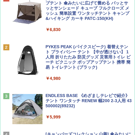
SOTO ミニマル"旅"財布 ランダム2種】
プテント 傘みたいに広げて畳める パッとサ
ッとサンシェード キューブ フルクローズ メ
￥2,695
ッシュ 簡単設置 ワンタッチテント キャンプ
￥1,500
&ハイキング カーキ PATC-150(KH)
￥6,830
ディズニーファン ２０２６年 ９月号 [雑
D40 地球の歩き方 チェンマイ タイ北部の魅
誌] (ＤＩＳＮＥＹ ＦＡＮ)
力的な町 2026～2027 地球の歩き方D アジア
PYKES PEAK (パイクスピーク) 着替えテン
ト プライバシー テント 【中が透けない】 1
￥713
￥2,079
人用 折りたたみ 防災グッズ 災害用トイレ ビ
ーチ ピクニック ポップアップテント 携帯 簡
易 トイレテント (ブラック)
山と溪谷 2026年8月号「南アルプス大全」
A09 地球の歩き方 イタリア 2026～2027 地
￥4,980
球の歩き方A ヨーロッパ
￥1,540
￥2,479
ENDLESS BASE 《めざましテレビで紹介》
テント ワンタッチ RENEW 幅200 2-3人用 43
500002(89232)
Coyote No.89 特集 星野道夫 夢見る旅
A26 地球の歩き方 チェコ ポーランド スロヴ
ァキア 2026～2027 地球の歩き方A ヨーロッ
￥5,999
パ
￥1,540
￥2,277
[キャンパーズコレクション 山善] 傘みたいに