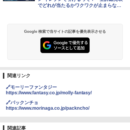
でどれが当たるかワクワクが止まらな〜
￥2,980
い
DEWEL パラソル 大型 ビーチ アウトドアパ
ラソル ガーデン サイトシート付 折りたたみ
Google 検索で当サイトの記事を優先表示させる
防水 UVカット 4段階高さ調整 軽量 収納袋付
き
￥6,459
熊撃退スプレー 熊よけスプレー 熊スプレー
【日本企業販売】超強力クマ対策スプレー 30
0ml（連続噴射30秒）110ml（連続噴射15
関連リンク
秒）射程5～10m 安全ロック搭載 携帯収納袋
付き ヒグマ・イノシシ対策 自治体・教育機
🔗モーリーファンタジー
関の購入実績 登山・キャンプ・アウトドア・
https://www.fantasy.co.jp/molly-fantasy/
防災用品 長期保存可能 緊急時用 日本国内発
送
🔗パックンチョ
https://www.morinaga.co.jp/packncho/
￥3,680
ポインターライト 強力 小型 緑色/赤色/青紫色
関連記事