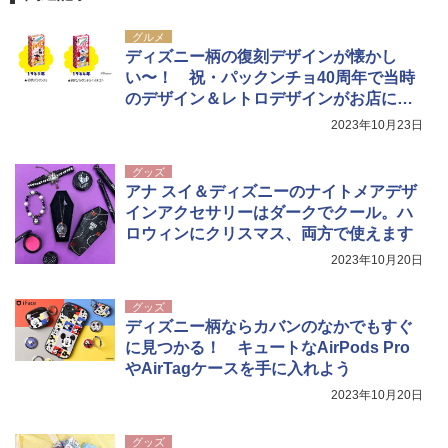
USB充電式 高精度 超長距離照射 長時間使用
可能 安全ロック付き 高安全性 金属製耐久 コ
グルメ
ンパクト多機能設計 持ち運び便利 アウトド
ディズニー柄の復刻デザインが懐かし
ア/オフィス/教育現場/展示会用 緑
い〜！ 祝・パックンチョ40周年で当時
￥1,180
のデザイン＆レトロデザインがお店に並
ぶよ！
2023年10月23日
HYREKK 八角形タープ 防水タープ 3×4.5m
ブラックラバーコーティング UPF50+ UVカ
グッズ
ット 5000mm耐水圧 210D生地 遮光
アナ スイ＆ディズニーのナイトメアデザ
インアクセサリーはダークでクール。ハ
￥6,579
ロウィンにクリスマス、両方で使えます
2023年10月20日
グッズ
ディズニー柄ならカバンのなかでもすぐ
に見つかる！ キュートなAirPods Pro
やAirTagケースを手に入れよう
2023年10月20日
グッズ