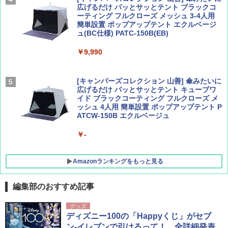
広げるだけ パッとサッとテント ブラックコ
ーティング フルクローズ メッシュ 3-4人用
簡単設置 ポップアップテント エクルベージ
AIRLINE（エアライン）2026年9月号【特
新しい日本地理 地図・統計・移動から読み
ュ(BC仕様) PATC-150B(EB)
集】ボーイング110周年を祝して！
解く (講談社現代新書)
￥9,990
￥1,760
￥1,540
[キャンパーズコレクション 山善] 傘みたいに
広げるだけ パッとサッとテント キューブワ
イド ブラックコーティング フルクローズ メ
ッシュ 4人用 簡単設置 ポップアップテント P
ATCW-150B エクルベージュ
￥-
Amazonランキングをもっと見る
編集部のおすすめ記事
GRANDOOR ステンレス保冷剤 2個セット 2
グッズ
026リニューアル 急速冷凍 空間倍増 衛生的
ディズニー100の「Happyくじ」がセブ
コンパクト 保冷力長持ち
ン-イレブンで引けるって！ 全詳細発表