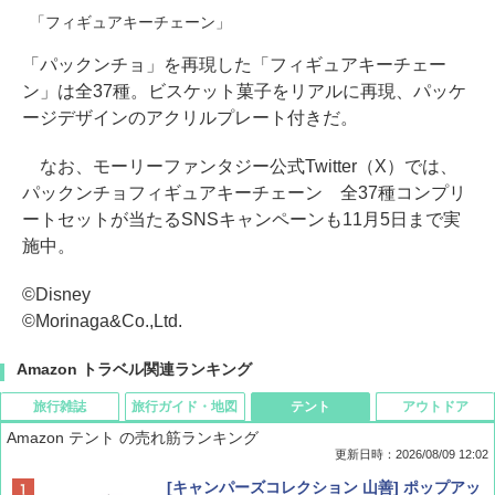
「フィギュアキーチェーン」
「パックンチョ」を再現した「フィギュアキーチェー
ン」は全37種。ビスケット菓子をリアルに再現、パッケ
ージデザインのアクリルプレート付きだ。
なお、モーリーファンタジー公式Twitter（X）では、
パックンチョフィギュアキーチェーン 全37種コンプリ
ートセットが当たるSNSキャンペーンも11月5日まで実
施中。
©Disney
©Morinaga&Co.,Ltd.
Amazon トラベル関連ランキング
旅行雑誌
旅行ガイド・地図
テント
アウトドア
Amazon テント の売れ筋ランキング
更新日時：2026/08/09 12:02
BE-PAL(ビ-パル) 2026年 9 月号【特別付録:
地球の歩き方 スター・ウォーズ
[キャンパーズコレクション 山善] ポップアッ