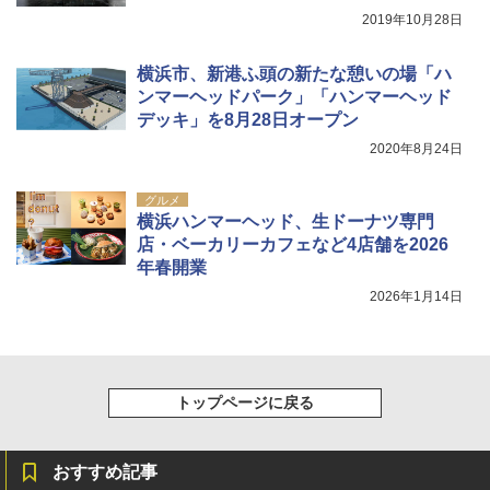
Coleman(コールマン) ツーリングドーム/LD
2019年10月28日
X 2人用 3人用 キャンプ アウトドア フェス
収納 コンパクト 簡単設営 カンガルーテント
ソーラー LED ランタン Type-C 充電式 ソー
ソロキャンプ ソロテント
ラーランタン IP65防水 キャンプ用品 防災グ
横浜市、新港ふ頭の新たな憩いの場「ハ
ッズ 6種類のライトモード 防災 吊り下げ 折
ンマーヘッドパーク」「ハンマーヘッド
り畳み式 キャンプソーラーライト防災 停電
￥20,718
デッキ」を8月28日オープン
節電対策 超高輝度 日本語取扱説明書付き
2020年8月24日
￥2,849
グルメ
横浜ハンマーヘッド、生ドーナツ専門
店・ベーカリーカフェなど4店舗を2026
年春開業
2026年1月14日
トップページに戻る
おすすめ記事