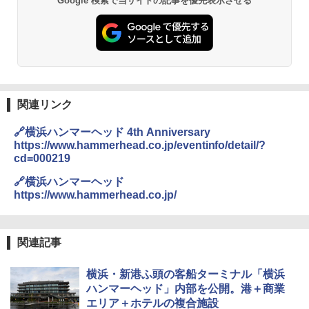
Google 検索で当サイトの記事を優先表示させる
PYKES PEAK (パイクスピーク) 着替えテン
可能 安全ロック付き 高安全性 金属製耐久 コ
ト プライバシー テント 【中が透けない】 1
ンパクト多機能設計 持ち運び便利 アウトド
人用 折りたたみ 防災グッズ 災害用トイレ ビ
ア/オフィス/教育現場/展示会用 緑
ーチ ピクニック ポップアップテント 携帯 簡
易 トイレテント (オリーブ)
￥1,180
￥-
DEWEL パラソル 大型 ビーチ アウトドアパ
ラソル ガーデン サイトシート付 折りたたみ
関連リンク
ENDLESS BASE 《めざましテレビで紹介》
防水 UVカット 4段階高さ調整 軽量 収納袋付
テント ワンタッチ RENEW 幅200 2-3人用 43
き
🔗横浜ハンマーヘッド 4th Anniversary
500002(89232)
https://www.hammerhead.co.jp/eventinfo/detail/?
￥6,459
cd=000219
￥5,499
🔗横浜ハンマーヘッド
熊撃退スプレー 熊よけスプレー 熊スプレー
https://www.hammerhead.co.jp/
[キャンパーズコレクション 山善] 傘みたいに
【日本企業販売】超強力クマ対策スプレー 30
広げるだけ パッとサッとテント ブラックコ
0ml（連続噴射30秒）110ml（連続噴射15
ーティング フルクローズ メッシュ 3-4人用
秒）射程5～10m 安全ロック搭載 携帯収納袋
簡単設置 ポップアップテント エクルベージ
付き ヒグマ・イノシシ対策 自治体・教育機
関連記事
ュ(BC仕様) PATC-150B(EB)
関の購入実績 登山・キャンプ・アウトドア・
防災用品 長期保存可能 緊急時用 日本国内発
送
横浜・新港ふ頭の客船ターミナル「横浜
￥8,991
ハンマーヘッド」内部を公開。港＋商業
￥3,680
エリア＋ホテルの複合施設