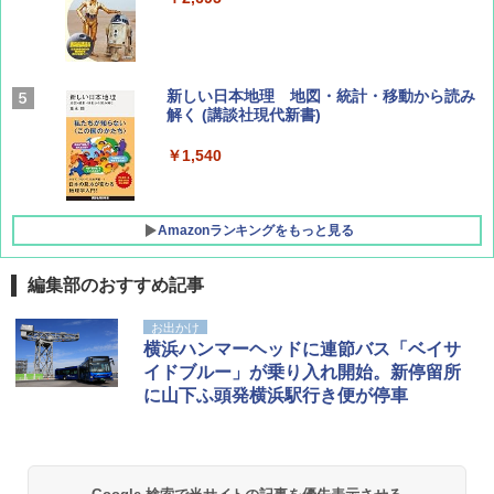
￥1,760
BE-PAL(ビ-パル) 2026年 9 月号【特別付録:
新しい日本地理 地図・統計・移動から読み
SOTO ミニマル"旅"財布 ランダム2種】
解く (講談社現代新書)
￥1,500
￥1,540
Amazonランキングをもっと見る
編集部のおすすめ記事
[キャンパーズコレクション 山善] ポップアッ
GRANDOOR ステンレス保冷剤 2個セット 2
お出かけ
プテント 傘みたいに広げて畳める パッとサ
026リニューアル 急速冷凍 空間倍増 衛生的
横浜ハンマーヘッドに連節バス「ベイサ
ッとサンシェード キューブ フルクローズ メ
コンパクト 保冷力長持ち
イドブルー」が乗り入れ開始。新停留所
ッシュ 簡単設置 ワンタッチテント キャンプ
に山下ふ頭発横浜駅行き便が停車
&ハイキング カーキ PATC-150(KH)
￥2,980
￥6,832
ポインターライト 強力 小型 緑色/赤色/青紫色
USB充電式 高精度 超長距離照射 長時間使用