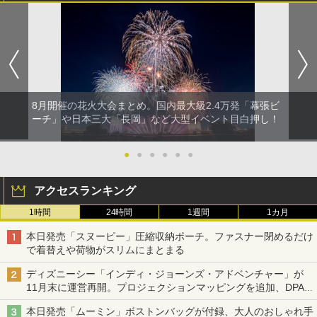
8月開催の花火大会まとめ。国内最大級2.4万発「幕張ビ
ーチ」や日本三大「長岡」など大型イベント目白押し！
●
●
●
●
●
●
アクセスランキング
1時間
24時間
1週間
1カ月
本日発売「スヌーピー」圧縮収納ポーチ。ファスナー閉めるだけ
で着替えや荷物がスリムにまとまる
ディズニーシー「インディ・ジョーンズ・アドベンチャー」が
11月末に運営再開。プロジェクションマッピングを追加、DPA
は1500円
本日発売「ムーミン」ボストンバッグが付録、大人のおしゃれ手