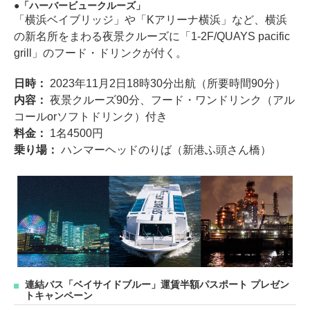
「ハーバービュークルーズ」
「横浜ベイブリッジ」や「Kアリーナ横浜」など、横浜
の新名所をまわる夜景クルーズに「1-2F/QUAYS pacific
grill」のフード・ドリンクが付く。
日時：
2023年11月2日18時30分出航（所要時間90分）
内容：
夜景クルーズ90分、フード・ワンドリンク（アル
コールorソフトドリンク）付き
料金：
1名4500円
乗り場：
ハンマーヘッドのりば（新港ふ頭さん橋）
連結バス「ベイサイドブルー」運賃半額パスポート プレゼン
トキャンペーン