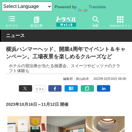
Powered by
Translate
トラベル Watch
旅の情報
観光地
観光スポット
カテゴリ
過去記事
検索
Impressサイト
ニュース
横浜ハンマーヘッド、開業4周年でイベント＆キャ
ンペーン。工場夜景を楽しめるクルーズなど
ホテルの宿泊券が当たる抽選会、スイーツやピッツァのクラ
フト体験も
編集部：前山結衣
2023年10月16日 06:00
リスト
2023年10月16日～11月12日 開催