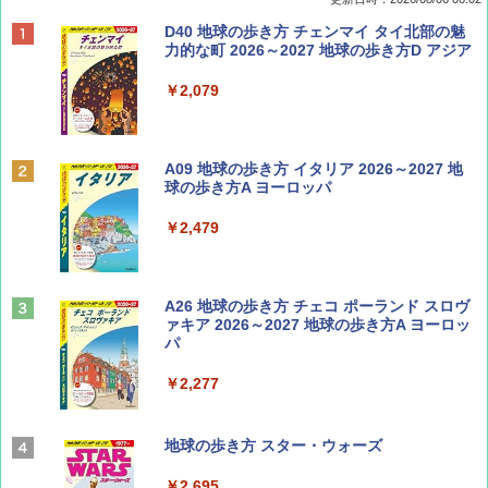
ディズニーファン ２０２６年 ９月号 [雑
D40 地球の歩き方 チェンマイ タイ北部の魅
誌] (ＤＩＳＮＥＹ ＦＡＮ)
力的な町 2026～2027 地球の歩き方D アジア
￥713
￥2,079
Coyote No.89 特集 星野道夫 夢見る旅
A09 地球の歩き方 イタリア 2026～2027 地
球の歩き方A ヨーロッパ
￥1,540
￥2,479
山と溪谷 2026年8月号「南アルプス大全」
A26 地球の歩き方 チェコ ポーランド スロヴ
ァキア 2026～2027 地球の歩き方A ヨーロッ
パ
￥1,540
￥2,277
AIRLINE（エアライン）2026年9月号【特
地球の歩き方 スター・ウォーズ
集】ボーイング110周年を祝して！
￥2,695