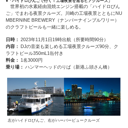
「ハイドロびんごで行く！工場夜景を巡るビアクルーズ」
世界初の水素経由混焼エンジン搭載の「ハイドロびん
ご」でまわる夜景クルーズ。川崎の工場夜景とともにNU
MBERNINE BREWERY（ナンバーナインブルワリー）
のクラフトビールも一緒に楽しめる。
日時：
2023年11月1日19時出航（所要時間90分）
内容：
DJの音楽も楽しめる工場夜景クルーズ90分、ク
ラフトビール350mL1缶付き
料金：
1名3000円
乗り場：
ハンマーヘッドのりば（新港ふ頭さん橋）
左がハイドロびんご、右がハーバービュークルーズ