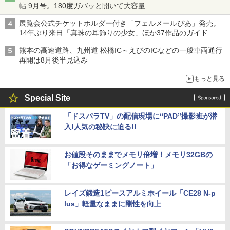
帖 9月号。180度ガバッと開いて大容量
展覧会公式チケットホルダー付き「フェルメールぴあ」発売。
14年ぶり来日「真珠の耳飾りの少女」ほか37作品のガイド
熊本の高速道路、九州道 松橋IC～えびのICなどの一般車両通行
再開は8月後半見込み
もっと見る
Special Site
「ドスパラTV」の配信現場に“PAD”撮影班が潜
入!人気の秘訣に迫る!!
お値段そのままでメモリ倍増！メモリ32GBの
「お得なゲーミングノート」
レイズ鍛造1ピースアルミホイール「CE28 N-p
lus」軽量なままに剛性を向上