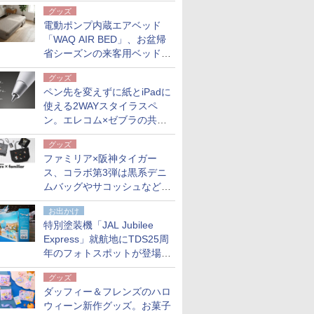
グッズ
電動ポンプ内蔵エアベッド
「WAQ AIR BED」、お盆帰
省シーズンの来客用ベッドに
も。使用後は収納バッグでコ
グッズ
ンパクトに保管
ペン先を変えずに紙とiPadに
使える2WAYスタイラスペ
ン。エレコム×ゼブラの共同
開発
グッズ
ファミリア×阪神タイガー
ス、コラボ第3弾は黒系デニ
ムバッグやサコッシュなど6
点。8月21日オンラインスト
お出かけ
アで発売
特別塗装機「JAL Jubilee
Express」就航地にTDS25周
年のフォトスポットが登場。
10月末まで青森空港に
グッズ
ダッフィー＆フレンズのハロ
ウィーン新作グッズ。お菓子