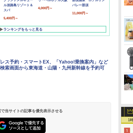
グランドメルキュー
リーベルホテル大阪
那須温泉 ホテルサン
ル淡路島リゾート＆
バレー那須
4,000円～
スパ
11,000円～
5,400円～
ランキングをもっと見る
レス予約・スマートEX、「Yahoo!乗換案内」など
検索画面から東海道・山陽・九州新幹線を予約可
北陸 福井 あわら
品川プリンスホテ
舞浜ビューホテル
箱根湯本温泉 ホテ
ホテルトラスティ東
オリエンタルホテル
下呂温泉 水明館
住友不動産ホテル ヴ
東京ベイ舞浜ホテル
温泉 清風荘（北陸
ル イーストタワー
ｂｙ ＨＵＬＩＣ
ル おかだ
京ベイサイド
東京ベイ
ィラフォンテーヌグラ
ファーストリゾート
8,250円～
最大級の庭園露天風
（旧：東京ベイ舞浜
ンド東京有明
9,958円～
11,200円～
5,450円～
5,200円～
4,290円～
呂の宿 清風荘）
ホテル）
19,541円～
5,758円～
6,070円～
 検索で当サイトの記事を優先表示させる
1