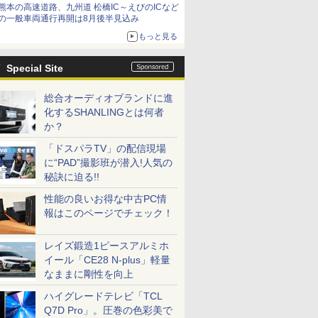
熊本の高速道路、九州道 松橋IC～えびのICなど
の一般車両通行再開は8月後半見込み
もっと見る
Special Site
総合オーディオブランドに進
化するSHANLINGとは何者
か？
「ドスパラTV」の配信現場
に“PAD”撮影班が潜入!人気の
秘訣に迫る!!
性能の良いお得な中古PC情
報はこのページでチェック！
レイズ鍛造1ピースアルミホ
イール「CE28 N-plus」軽量
なままに剛性を向上
ハイグレードテレビ「TCL
Q7D Pro」。圧巻の色彩美で