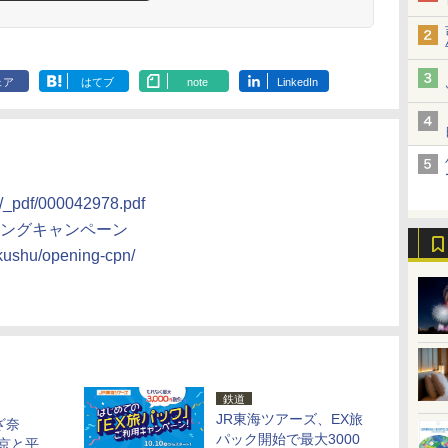
ェア
はてブ
note
LinkedIn
se/_pdf/000042978.pdf
ニングキャンペーン
/tokushu/opening-cpn/
鉄道
JR東海ツアーズ、EX旅
ざ奈
パック開始で最大3000
京と平