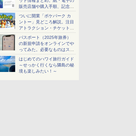
ット情報まとめ。紙・電子の
販売店舗や購入手順、記念チ
ケットも解説
ついに開業「ポケパーク カ
ントー」見どころ解説。注目
アトラクション・チケット手
配・来場前に必要な準備は？
パスポート（2025年旅券）
の新規申請をオンラインでや
ってみた。必要なものはスマ
ホとマイナカードのみ
はじめてのハワイ旅行ガイド
～せっかく行くなら隣島の秘
境も楽しみたい！～