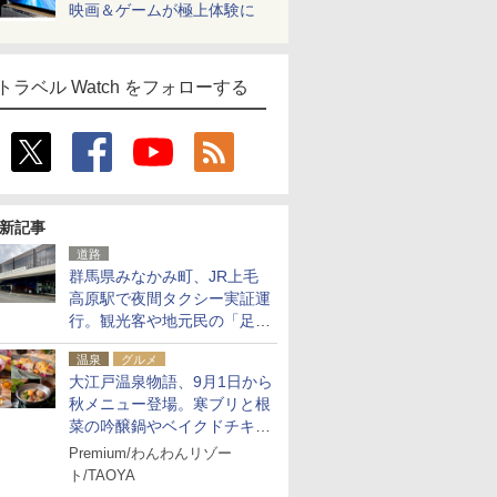
映画＆ゲームが極上体験に
トラベル Watch をフォローする
新記事
道路
群馬県みなかみ町、JR上毛
高原駅で夜間タクシー実証運
行。観光客や地元民の「足が
ない」課題解消へ、木金土に
温泉
グルメ
2台体制
大江戸温泉物語、9月1日から
秋メニュー登場。寒ブリと根
菜の吟醸鍋やベイクドチキ
ン、ショコラ＆栗スイーツも
Premium/わんわんリゾー
食べ放題に
ト/TAOYA