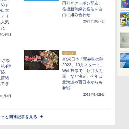
円引きクーポン配布。
はめず
往復新幹線と宿泊を自
や日本
由に組み合わせ
ュアリ
に人気
2023年10月4日
きた
年10月6日
グルメ
JR東日本「駅弁味の陣
いざ奈
2023」10月スタート。
第4弾
Web投票で「駅弁大将
宮跡。
軍」など決定、今年は
史情緒
北海道や西日本からも
見てき
参戦
2023年9月29日
年10月3日
もっと関連記事を見る