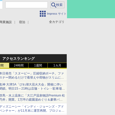
Impress サイト
全カテゴリ
商業施設
宿泊
アクセスランキング
時間
24時間
1週間
1カ月
本日発売「スヌーピー」圧縮収納ポーチ。ファ
スナー閉めるだけで着替えや荷物がスリムにま
とまる
名神 大津SA「びわ湖大花火大会」開催に伴い
閉鎖。明日15～21時は店舗・トイレ・駐車場の
利用不可
群馬・水上温泉に「大江戸温泉物語Premium 松
乃井」開業。1万坪の庭園湯めぐり＆豪華バイ
キングを体験してきた！
ディズニーシー「インディ・ジョーンズ・アド
ベンチャー」が11月末に運営再開。プロジェク
ションマッピングを追加、DPAは1500円