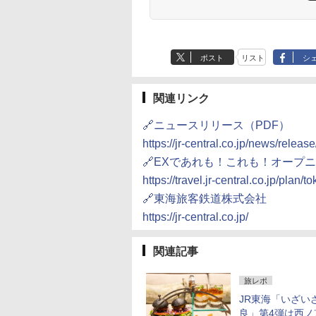
ポスト
リスト
シ
関連リンク
🔗ニュースリリース（PDF）
https://jr-central.co.jp/news/relea
🔗EXであれも！これも！オープ
https://travel.jr-central.co.jp/plan
🔗東海旅客鉄道株式会社
https://jr-central.co.jp/
関連記事
旅レポ
JR東海「いざい
良」第4弾は西ノ