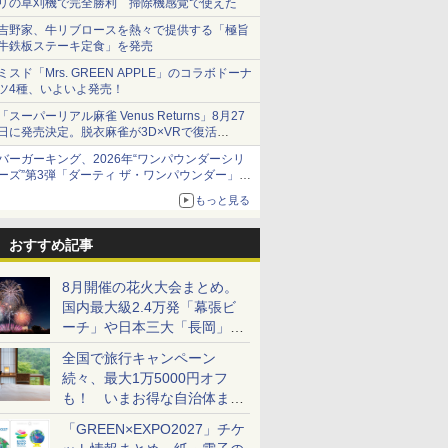
リの草刈機で完全勝利 掃除機感覚で使えた
吉野家、牛リブロースを熱々で提供する「極旨
牛鉄板ステーキ定食」を発売
ミスド「Mrs. GREEN APPLE」のコラボドーナ
ツ4種、いよいよ発売！
「スーパーリアル麻雀 Venus Returns」8月27
日に発売決定。脱衣麻雀が3D×VRで復活
発売から2週間は20%オフになるセールが実施
バーガーキング、2026年“ワンパウンダーシリ
ーズ”第3弾「ダーティ ザ・ワンパウンダー」を
8月7日発売
もっと見る
「特製ガーリックマヨソース」を使用した超大
型チーズバーガー
おすすめ記事
8月開催の花火大会まとめ。
国内最大級2.4万発「幕張ビ
ーチ」や日本三大「長岡」な
ど大型イベント目白押し！
全国で旅行キャンペーン
続々、最大1万5000円オフ
も！ いまお得な自治体まと
め
「GREEN×EXPO2027」チケ