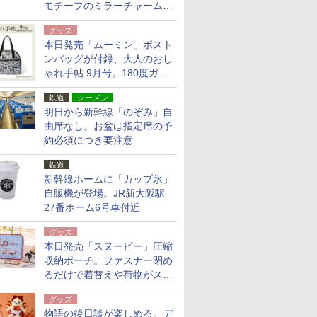
モチーフのミラーチャーム/
デザインポーチほか
グッズ
本日発売「ムーミン」ボスト
ンバッグが付録、大人のおし
ゃれ手帖 9月号。180度ガバ
ッと開いて大容量
鉄道
シーズン
明日から新幹線「のぞみ」自
由席なし。お盆は指定席の予
約必須につき要注意
鉄道
新幹線ホームに「カップ氷」
自販機が登場。JR新大阪駅
27番ホーム6号車付近
グッズ
本日発売「スヌーピー」圧縮
収納ポーチ。ファスナー閉め
るだけで着替えや荷物がスリ
ムにまとまる
グッズ
物語の後日談が楽しめる。デ