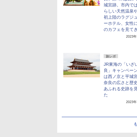
城宮跡。市内で
らしい天然温泉
初上陸のラグジ
ーホテル、女性
のカフェを見て
2023
旅レポ
JR東海の「いざ
良」キャンペーン
は西ノ京と平城
奈良の広さと歴
あふれる史跡を
た
2023