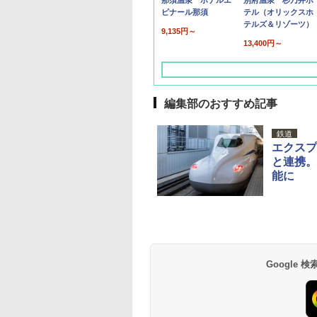
那須温泉 ホテルエ
別府温泉 杉乃井ホ
ピナール那須
テル（オリックスホ
テルズ＆リゾーツ）
9,135円～
13,400円～
編集部のおすすめ記事
鉄道
エクスプ
と連携。
能に
草津温泉 ホテル櫻
品川プリンスホテル
グランドニッコー東
海のサウナ＆スパ
東京ドームホテル
シェラトン・グラン
井
京ベイ 舞浜
オールインクルーシ
デ・トーキョーベ
7,037円～
7,980円～
ブ 島原温泉ホテル
イ・ホテル
14,300円～
6,800円～
南風楼
10,450円～
7,950円～
Google