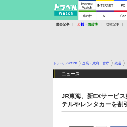
過去記事
万
博
・
園芸博
取材記事
トラベル Watch
企業・政府・官庁
鉄道
ニュース
JR東海、新EXサービ
テルやレンタカーを割