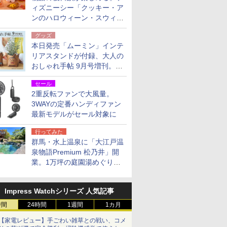
ィズニーシー「クッキー・ア
ンのハロウィーン・スウィー
トサプライズ」限定グッズ公
グッズ
開
本日発売「ムーミン」インテ
リアスタンドが付録、大人の
おしゃれ手帖 9月号増刊。レ
ザー調で高級感ある2個セッ
セール
ト
2重反転ファンで大風量。
3WAYの定番ハンディファン
最新モデルがセール対象に
行ってみた
群馬・水上温泉に「大江戸温
泉物語Premium 松乃井」開
業。1万坪の庭園湯めぐり＆
豪華バイキングを体験してき
た！
Impress Watchシリーズ 人気記事
時間
24時間
1週間
1カ月
【家電レビュー】手ごわい雑草との戦い、コメ