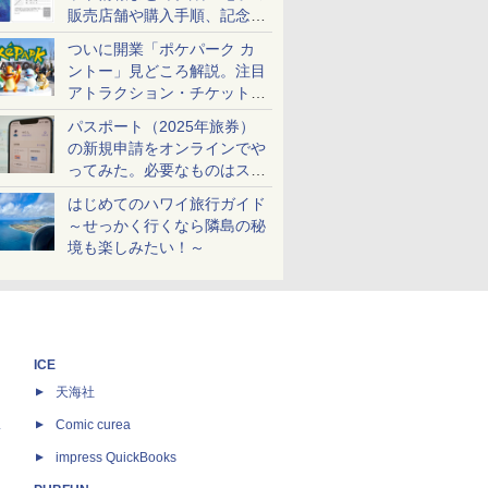
販売店舗や購入手順、記念チ
ケットも解説
ついに開業「ポケパーク カ
ントー」見どころ解説。注目
アトラクション・チケット手
配・来場前に必要な準備は？
パスポート（2025年旅券）
の新規申請をオンラインでや
ってみた。必要なものはスマ
ホとマイナカードのみ
はじめてのハワイ旅行ガイド
～せっかく行くなら隣島の秘
境も楽しみたい！～
ICE
天海社
ス
Comic curea
impress QuickBooks