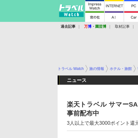
過去記事
万
博
・
園芸博
取材記事
トラベル Watch
旅の情報
ホテル・旅館
ニュース
楽天トラベル サマーSA
事前配布中
3人以上で最大3000ポイント還