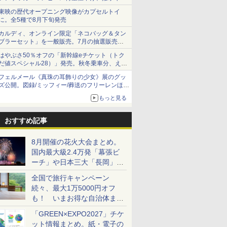
ショーツは1990円に
東映の歴代オープニング映像がカプセルトイ
に。全5種で8月下旬発売
カルディ、オンライン限定「ネコバッグ＆タン
ブラーセット」を一般販売。7月の抽選販売の
当選無効分
はやぶさ50％オフの「新幹線eチケット（トク
だ値スペシャル28）」発売。秋冬乗車分、えき
ねっと限定
フェルメール《真珠の耳飾りの少女》展のグッ
ズ公開。図録/ミッフィー/葬送のフリーレンほ
か、注目ブランドコラボが実現
もっと見る
おすすめ記事
8月開催の花火大会まとめ。
国内最大級2.4万発「幕張ビ
ーチ」や日本三大「長岡」な
ど大型イベント目白押し！
全国で旅行キャンペーン
続々、最大1万5000円オフ
も！ いまお得な自治体まと
め
「GREEN×EXPO2027」チケ
ット情報まとめ。紙・電子の