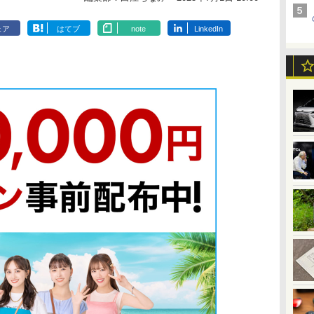
ェア
はてブ
note
LinkedIn