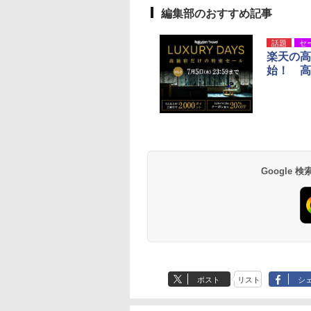
編集部のおすすめ記事
話題
セ
楽天の高
始！ 高
Google
ポスト
リスト
シ