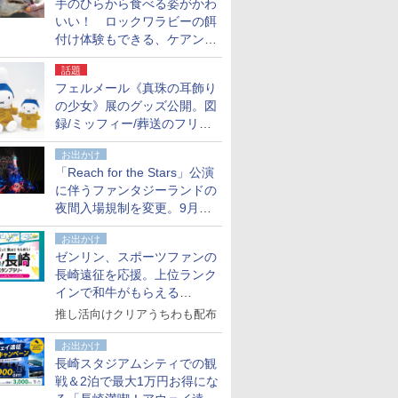
手のひらから食べる姿がかわ
いい！ ロックワラビーの餌
付け体験もできる、ケアンズ
でアサートン高原の日本語ガ
話題
イド付きツアーに参加してみ
フェルメール《真珠の耳飾り
た
の少女》展のグッズ公開。図
録/ミッフィー/葬送のフリー
レンほか、注目ブランドコラ
お出かけ
ボが実現
「Reach for the Stars」公演
に伴うファンタジーランドの
夜間入場規制を変更。9月か
ら18時50分～20時ごろに
お出かけ
ゼンリン、スポーツファンの
長崎遠征を応援。上位ランク
インで和牛がもらえる
「GO！GO！長崎スタンプラ
推し活向けクリアうちわも配布
リー」
お出かけ
長崎スタジアムシティでの観
戦＆2泊で最大1万円お得にな