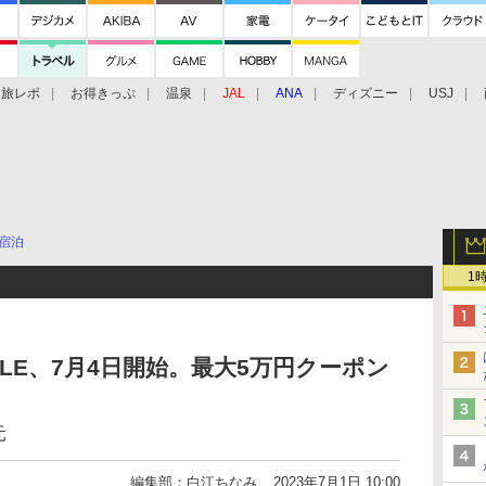
旅レポ
お得きっぷ
温泉
JAL
ANA
ディズニー
USJ
宿泊
1
LE、7月4日開始。最大5万円クーポン
元
編集部：白江ちなみ
2023年7月1日 10:00