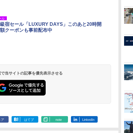
ール
級宿セール「LUXURY DAYS」このあと20時開
額クーポンも事前配布中
 検索で当サイトの記事を優先表示させる
ェア
はてブ
note
LinkedIn