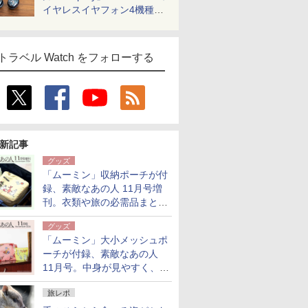
イヤレスイヤフォン4機種を
一気に聴く
トラベル Watch をフォローする
新記事
グッズ
「ムーミン」収納ポーチが付
録、素敵なあの人 11月号増
刊。衣類や旅の必需品まとま
る大小2個セット
グッズ
「ムーミン」大小メッシュポ
ーチが付録、素敵なあの人
11月号。中身が見やすく、温
泉スパにも使える
旅レポ