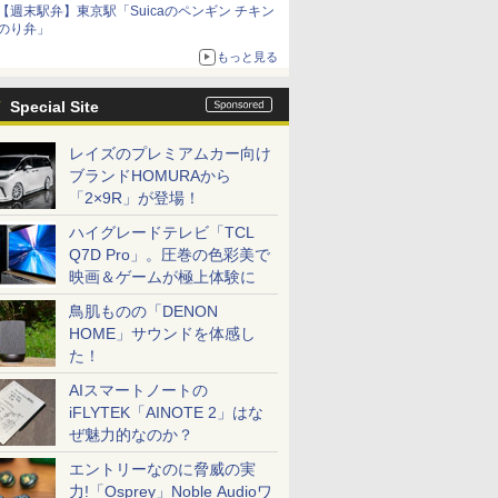
【週末駅弁】東京駅「Suicaのペンギン チキン
のり弁」
もっと見る
Special Site
レイズのプレミアムカー向け
ブランドHOMURAから
「2×9R」が登場！
ハイグレードテレビ「TCL
Q7D Pro」。圧巻の色彩美で
映画＆ゲームが極上体験に
鳥肌ものの「DENON
HOME」サウンドを体感し
た！
AIスマートノートの
iFLYTEK「AINOTE 2」はな
ぜ魅力的なのか？
エントリーなのに脅威の実
力!「Osprey」Noble Audioワ