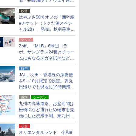
る「長崎満喫！アウェイ遠征
応援キャンペーン」
鉄道
はやぶさ50％オフの「新幹線
eチケット（トクだ値スペシ
ャル28）」発売。秋冬乗車
分、えきねっと限定
グッズ
Zoff、「MLB」6球団コラ
ボ。サングラス24種とチャー
ムにもなるメガネ拭きなど雑
貨24種
航空
JAL、羽田～香港線の深夜便
を9～10月限定で設定。弾丸
日帰りでも現地に19時間滞在
できる
道路
シーズン
九州の高速道路、お盆期間は
松橋ICなど通行止め端末を先
頭にした渋滞予測。東九州道
への迂回は料金調整を実施
話題
オリエンタルランド、令和8