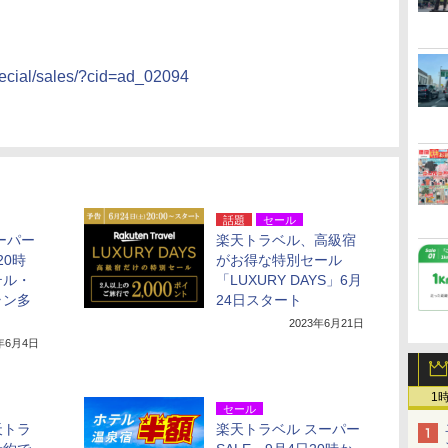
special/sales/?cid=ad_02094
話題
セール
ーパー
楽天トラベル、高級宿
20時
がお得な特別セール
テル・
「LUXURY DAYS」6月
ラン多
24日スタート
2023年6月21日
3年6月4日
1
セール
天トラ
楽天トラベル スーパー