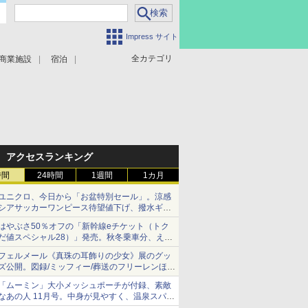
Impress サイト
全カテゴリ
商業施設
宿泊
アクセスランキング
時間
24時間
1週間
1カ月
ユニクロ、今日から「お盆特別セール」。涼感
シアサッカーワンピース待望値下げ、撥水ギア
ショーツは1990円に
はやぶさ50％オフの「新幹線eチケット（トク
だ値スペシャル28）」発売。秋冬乗車分、えき
ねっと限定
フェルメール《真珠の耳飾りの少女》展のグッ
ズ公開。図録/ミッフィー/葬送のフリーレンほ
か、注目ブランドコラボが実現
「ムーミン」大小メッシュポーチが付録、素敵
なあの人 11月号。中身が見やすく、温泉スパに
も使える