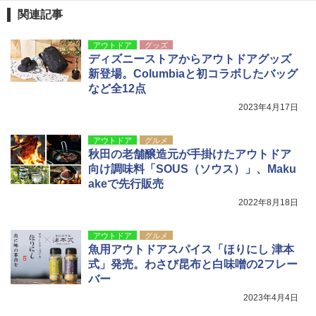
関連記事
アウトドア
グッズ
ディズニーストアからアウトドアグッズ
新登場。Columbiaと初コラボしたバッグ
など全12点
2023年4月17日
アウトドア
グルメ
秋田の老舗醸造元が手掛けたアウトドア
向け調味料「SOUS（ソウス）」、Maku
akeで先行販売
2022年8月18日
アウトドア
グルメ
魚用アウトドアスパイス「ほりにし 津本
式」発売。わさび昆布と白味噌の2フレー
バー
2023年4月4日