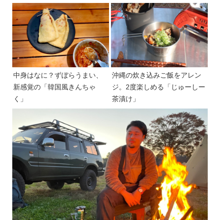
中身はなに？ずぼらうまい、
沖縄の炊き込みご飯をアレン
新感覚の「韓国風きんちゃ
ジ。2度楽しめる「じゅーしー
く」
茶漬け」