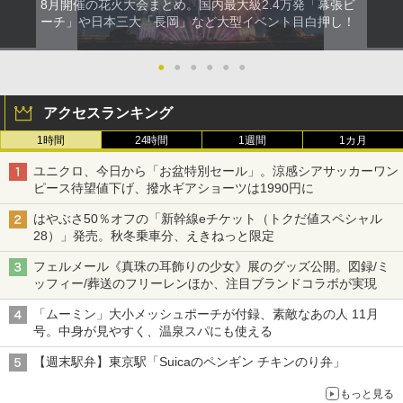
8月開催の花火大会まとめ。国内最大級2.4万発「幕張ビ
ーチ」や日本三大「長岡」など大型イベント目白押し！
●
●
●
●
●
●
アクセスランキング
1時間
24時間
1週間
1カ月
ユニクロ、今日から「お盆特別セール」。涼感シアサッカーワン
ピース待望値下げ、撥水ギアショーツは1990円に
はやぶさ50％オフの「新幹線eチケット（トクだ値スペシャル
28）」発売。秋冬乗車分、えきねっと限定
フェルメール《真珠の耳飾りの少女》展のグッズ公開。図録/ミ
ッフィー/葬送のフリーレンほか、注目ブランドコラボが実現
「ムーミン」大小メッシュポーチが付録、素敵なあの人 11月
号。中身が見やすく、温泉スパにも使える
【週末駅弁】東京駅「Suicaのペンギン チキンのり弁」
もっと見る