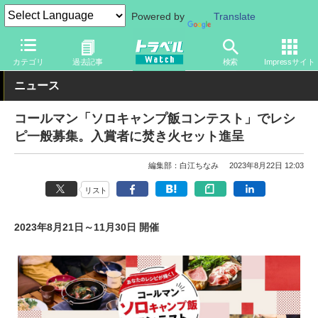
Powered by
Translate
トラベル Watch
旅の情報
目的
アウトドア
カテゴリ
過去記事
検索
Impressサイト
ニュース
コールマン「ソロキャンプ飯コンテスト」でレシ
ピ一般募集。入賞者に焚き火セット進呈
編集部：白江ちなみ
2023年8月22日 12:03
リスト
2023年8月21日～11月30日 開催