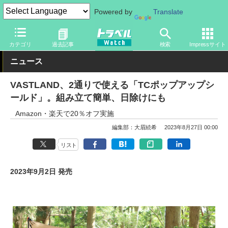
Powered by
Translate
トラベル Watch
旅のアイテム
旅行グッズ
アウトドア用品
カテゴリ
過去記事
検索
Impressサイト
ニュース
VASTLAND、2通りで使える「TCポップアップシ
ールド」。組み立て簡単、日除けにも
Amazon・楽天で20％オフ実施
編集部：大眉続希
2023年8月27日 00:00
リスト
2023年9月2日 発売