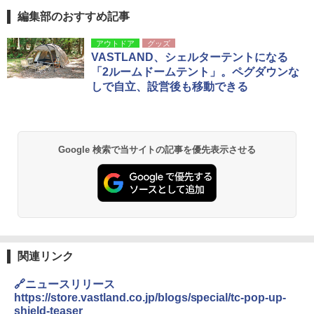
編集部のおすすめ記事
[キャンパーズコレクション 山善] ポップアッ
GRANDOOR ステンレス保冷剤 2個セット 2
アウトドア
グッズ
プテント 傘みたいに広げて畳める パッとサ
026リニューアル 急速冷凍 空間倍増 衛生的
VASTLAND、シェルターテントになる
ッとサンシェード キューブ フルクローズ メ
コンパクト 保冷力長持ち
「2ルームドームテント」。ペグダウンな
ッシュ 簡単設置 ワンタッチテント キャンプ
しで自立、設営後も移動できる
&ハイキング カーキ PATC-150(KH)
￥2,980
￥6,831
BUNDOK(バンドック)ソロ ドーム 1 EX BDK
-08EX カーキ ソロキャンプ ポリエステル フ
Google 検索で当サイトの記事を優先表示させる
PYKES PEAK (パイクスピーク) 着替えテン
レーム ドーム型 テント
ト プライバシー テント 【中が透けない】 1
人用 折りたたみ 防災グッズ 災害用トイレ ビ
￥14,800
ーチ ピクニック ポップアップテント 携帯 簡
易 トイレテント (ブラック)
熊撃退スプレー 熊よけスプレー 熊スプレー
￥4,980
【日本企業販売】超強力クマ対策スプレー 30
0ml（連続噴射30秒）110ml（連続噴射15
秒）射程5～10m 安全ロック搭載 携帯収納袋
関連リンク
ENDLESS BASE 《めざましテレビで紹介》
付き ヒグマ・イノシシ対策 自治体・教育機
テント ワンタッチ RENEW 幅200 2-3人用 43
関の購入実績 登山・キャンプ・アウトドア・
🔗ニュースリリース
500002(88859)
防災用品 長期保存可能 緊急時用 日本国内発
https://store.vastland.co.jp/blogs/special/tc-pop-up-
送
shield-teaser