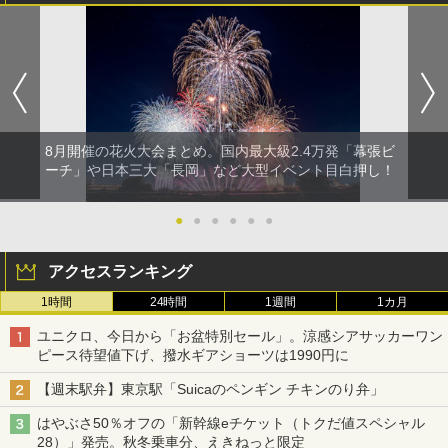
8月開催の花火大会まとめ。国内最大級2.4万発「幕張ビ
ーチ」や日本三大「長岡」など大型イベント目白押し！
●
●
●
●
●
●
アクセスランキング
1時間
24時間
1週間
1カ月
ユニクロ、今日から「お盆特別セール」。涼感シアサッカーワン
ピース待望値下げ、撥水ギアショーツは1990円に
【週末駅弁】東京駅「Suicaのペンギン チキンのり弁」
はやぶさ50％オフの「新幹線eチケット（トクだ値スペシャル
28）」発売。秋冬乗車分、えきねっと限定