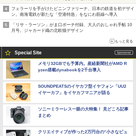
フェラーリを手がけたピニンファリーナ、日本の鉄道を初デザイ
ン。南海電鉄が新たな「空港特急」をなにわ筋線へ導入
「リサ・ラーソン」がま口ポーチ付録、大人のおしゃれ手帖 10
月号。ジャカード織の北欧猫デザイン
もっと見る
Special Site
メモリ32GBでも予算内。産経新聞社がAMD R
yzen搭載dynabookを2千台導入
SOUNDPEATSのイヤカフ型イヤフォン「UU2
イヤーカフ」をイヤカフマニアが語る
ソニーミラーレス一眼の大特集！ 見どころ記事
まとめ
クリエイティブが作った2万円台の“小さなピュ