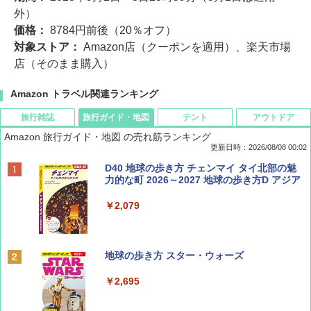
外）
価格：
8784円前後（20％オフ）
対象ストア：
Amazon店（クーポンを適用）、楽天市場
店（そのまま購入）
Amazon トラベル関連ランキング
旅行雑誌
旅行ガイド・地図
テント
アウトドア
Amazon 旅行ガイド・地図 の売れ筋ランキング
更新日時：2026/08/08 00:02
BE-PAL(ビ-パル) 2026年 9 月号【特別付録:
D40 地球の歩き方 チェンマイ タイ北部の魅
SOTO ミニマル"旅"財布 ランダム2種】
力的な町 2026～2027 地球の歩き方D アジア
￥1,500
￥2,079
ディズニーファン ２０２６年 ９月号 [雑
地球の歩き方 スター・ウォーズ
誌] (ＤＩＳＮＥＹ ＦＡＮ)
￥2,695
￥713