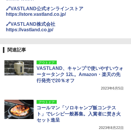
￥5,999
￥3,680
🔗VASTLAND公式オンラインストア
https://store.vastland.co.jp/
[キャンパーズコレクション 山善] 傘みたいに
広げるだけ パッとサッとテント ブラックコ
DEWEL パラソル 大型 ビーチ アウトドアパ
🔗VASTLAND株式会社
ーティング フルクローズ メッシュ 3-4人用
ラソル ガーデン サイトシート付 折りたたみ
https://vastland.co.jp/
簡単設置 ポップアップテント エクルベージ
防水 UVカット 4段階高さ調整 軽量 収納袋付
ュ(BC仕様) PATC-150B(EB)
き
￥9,990
￥6,459
関連記事
アウトドア
[キャンパーズコレクション 山善] 傘みたいに
着替えテント トイレテント 透けない【換気
VASTLAND、キャンプで使いやすいウォ
広げるだけ パッとサッとテント キューブワ
通気窓付き】収納袋付き UVカット 防水 防災
ータータンク 12L。Amazon・楽天の先
イド ブラックコーティング フルクローズ メ
コンパクト iimono117 (ブルー)
ッシュ 4人用 簡単設置 ポップアップテント P
行発売で20％オフ
ATCW-150B エクルベージュ
￥3,080
2023年6月5日
￥-
アウトドア
コールマン「ソロキャンプ飯コンテス
ト」でレシピ一般募集。入賞者に焚き火
セット進呈
2023年8月22日