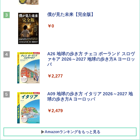
山と溪谷 2026年8月号「南アルプス大全」
僕が見た未来【完全版】
￥1,540
￥0
Coyote No.89 特集 星野道夫 夢見る旅
A26 地球の歩き方 チェコ ポーランド スロヴ
ァキア 2026～2027 地球の歩き方A ヨーロッ
パ
￥1,540
￥2,277
AIRLINE（エアライン）2026年9月号【特
A09 地球の歩き方 イタリア 2026～2027 地
集】ボーイング110周年を祝して！
球の歩き方A ヨーロッパ
￥1,760
￥2,479
Amazonランキングをもっと見る