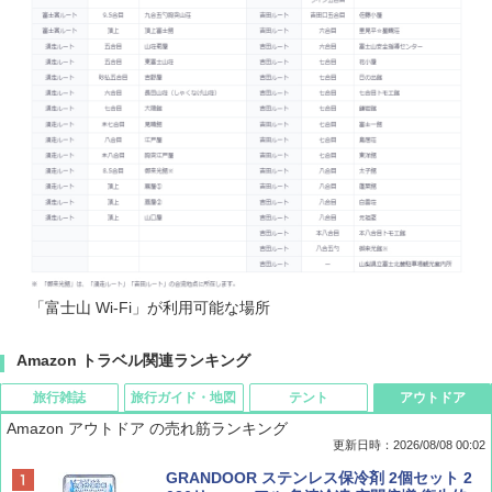
「富士山 Wi-Fi」が利用可能な場所
Amazon トラベル関連ランキング
旅行雑誌
旅行ガイド・地図
テント
アウトドア
Amazon アウトドア の売れ筋ランキング
更新日時：2026/08/08 00:02
BE-PAL(ビ-パル) 2026年 9 月号【特別付録:
D40 地球の歩き方 チェンマイ タイ北部の魅
[キャンパーズコレクション 山善] ポップアッ
GRANDOOR ステンレス保冷剤 2個セット 2