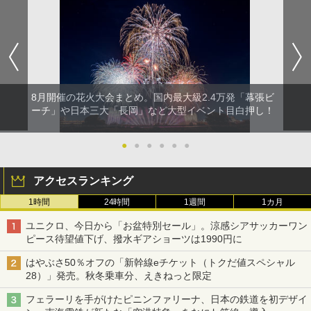
8月開催の花火大会まとめ。国内最大級2.4万発「幕張ビ
ーチ」や日本三大「長岡」など大型イベント目白押し！
●
●
●
●
●
●
アクセスランキング
1時間
24時間
1週間
1カ月
ユニクロ、今日から「お盆特別セール」。涼感シアサッカーワン
ピース待望値下げ、撥水ギアショーツは1990円に
はやぶさ50％オフの「新幹線eチケット（トクだ値スペシャル
28）」発売。秋冬乗車分、えきねっと限定
フェラーリを手がけたピニンファリーナ、日本の鉄道を初デザイ