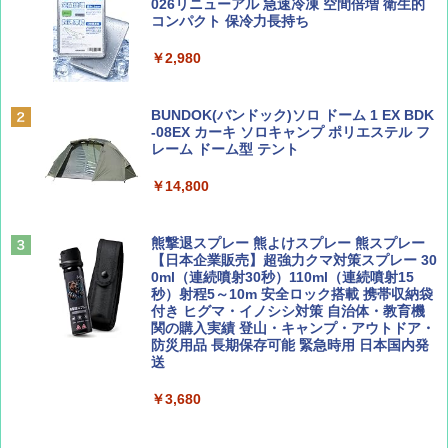
SOTO ミニマル"旅"財布 ランダム2種】
力的な町 2026～2027 地球の歩き方D アジア
プテント 傘みたいに広げて畳める パッとサ
026リニューアル 急速冷凍 空間倍増 衛生的
ッとサンシェード キューブ フルクローズ メ
コンパクト 保冷力長持ち
ッシュ 簡単設置 ワンタッチテント キャンプ
￥1,500
￥2,079
&ハイキング カーキ PATC-150(KH)
￥2,980
￥6,831
ディズニーファン ２０２６年 ９月号 [雑
地球の歩き方 スター・ウォーズ
BUNDOK(バンドック)ソロ ドーム 1 EX BDK
誌] (ＤＩＳＮＥＹ ＦＡＮ)
-08EX カーキ ソロキャンプ ポリエステル フ
PYKES PEAK (パイクスピーク) 着替えテン
レーム ドーム型 テント
￥2,695
ト プライバシー テント 【中が透けない】 1
￥713
人用 折りたたみ 防災グッズ 災害用トイレ ビ
￥14,800
ーチ ピクニック ポップアップテント 携帯 簡
易 トイレテント (ブラック)
山と溪谷 2026年8月号「南アルプス大全」
僕が見た未来【完全版】
熊撃退スプレー 熊よけスプレー 熊スプレー
￥4,980
【日本企業販売】超強力クマ対策スプレー 30
￥1,540
￥0
0ml（連続噴射30秒）110ml（連続噴射15
秒）射程5～10m 安全ロック搭載 携帯収納袋
ENDLESS BASE 《めざましテレビで紹介》
付き ヒグマ・イノシシ対策 自治体・教育機
テント ワンタッチ RENEW 幅200 2-3人用 43
関の購入実績 登山・キャンプ・アウトドア・
500002(88859)
防災用品 長期保存可能 緊急時用 日本国内発
送
Coyote No.89 特集 星野道夫 夢見る旅
A26 地球の歩き方 チェコ ポーランド スロヴ
ァキア 2026～2027 地球の歩き方A ヨーロッ
￥5,999
パ
￥3,680
￥1,540
￥2,277
[キャンパーズコレクション 山善] 傘みたいに