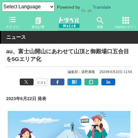
Powered by
Translate
トラベル Watch
旅のアイテム
スマホ・ルーター
スマートフォ
カテゴリ
過去記事
検索
Impressサイト
ニュース
au、富士山開山にあわせて山頂と御殿場口五合目
を5Gエリア化
編集部：湯野康隆
2023年6月22日 11:54
リスト
2023年6月22日 発表