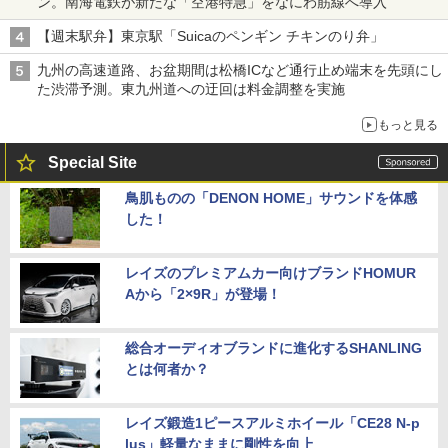
ン。南海電鉄が新たな「空港特急」をなにわ筋線へ導入
【週末駅弁】東京駅「Suicaのペンギン チキンのり弁」
九州の高速道路、お盆期間は松橋ICなど通行止め端末を先頭にし
た渋滞予測。東九州道への迂回は料金調整を実施
もっと見る
Special Site
鳥肌ものの「DENON HOME」サウンドを体感
した！
レイズのプレミアムカー向けブランドHOMUR
Aから「2×9R」が登場！
総合オーディオブランドに進化するSHANLING
とは何者か？
レイズ鍛造1ピースアルミホイール「CE28 N-p
lus」軽量なままに剛性を向上