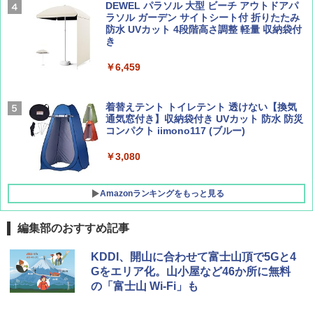
広げるだけ パッとサッとテント ブラックコ
DEWEL パラソル 大型 ビーチ アウトドアパ
ーティング フルクローズ メッシュ 3-4人用
ラソル ガーデン サイトシート付 折りたたみ
簡単設置 ポップアップテント エクルベージ
防水 UVカット 4段階高さ調整 軽量 収納袋付
AIRLINE（エアライン）2026年9月号【特
A09 地球の歩き方 イタリア 2026～2027 地
ュ(BC仕様) PATC-150B(EB)
き
集】ボーイング110周年を祝して！
球の歩き方A ヨーロッパ
￥9,990
￥6,459
￥1,760
￥2,479
[キャンパーズコレクション 山善] 傘みたいに
着替えテント トイレテント 透けない【換気
広げるだけ パッとサッとテント キューブワ
通気窓付き】収納袋付き UVカット 防水 防災
イド ブラックコーティング フルクローズ メ
コンパクト iimono117 (ブルー)
ッシュ 4人用 簡単設置 ポップアップテント P
ATCW-150B エクルベージュ
￥3,080
￥-
Amazonランキングをもっと見る
編集部のおすすめ記事
KDDI、開山に合わせて富士山頂で5Gと4
Gをエリア化。山小屋など46か所に無料
の「富士山 Wi-Fi」も