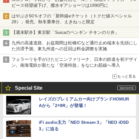
ピース待望値下げ、撥水ギアショーツは1990円に
はやぶさ50％オフの「新幹線eチケット（トクだ値スペシャル
28）」発売。秋冬乗車分、えきねっと限定
【週末駅弁】東京駅「Suicaのペンギン チキンのり弁」
九州の高速道路、お盆期間は松橋ICなど通行止め端末を先頭にし
た渋滞予測。東九州道への迂回は料金調整を実施
フェラーリを手がけたピニンファリーナ、日本の鉄道を初デザイ
ン。南海電鉄が新たな「空港特急」をなにわ筋線へ導入
もっと見る
Special Site
レイズのプレミアムカー向けブランドHOMUR
Aから「2×9R」が登場！
iFi audio主力「NEO Stream 3」「NEO iDSD
3」に迫る