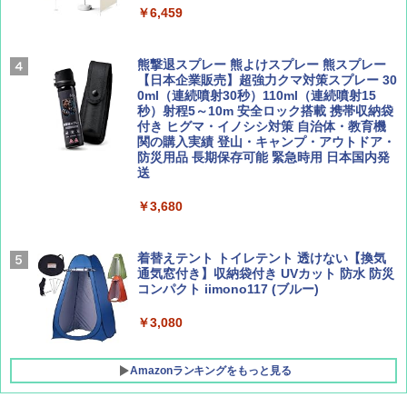
テント ワンタッチ RENEW 幅200 2-3人用 43
￥6,459
500002(88859)
Coyote No.89 特集 星野道夫 夢見る旅
A09 地球の歩き方 イタリア 2026～2027 地
球の歩き方A ヨーロッパ
￥5,999
熊撃退スプレー 熊よけスプレー 熊スプレー
￥1,540
【日本企業販売】超強力クマ対策スプレー 30
￥2,479
0ml（連続噴射30秒）110ml（連続噴射15
[キャンパーズコレクション 山善] 傘みたいに
秒）射程5～10m 安全ロック搭載 携帯収納袋
広げるだけ パッとサッとテント ブラックコ
付き ヒグマ・イノシシ対策 自治体・教育機
ーティング フルクローズ メッシュ 3-4人用
関の購入実績 登山・キャンプ・アウトドア・
簡単設置 ポップアップテント エクルベージ
防災用品 長期保存可能 緊急時用 日本国内発
AIRLINE（エアライン）2026年9月号【特
A26 地球の歩き方 チェコ ポーランド スロヴ
ュ(BC仕様) PATC-150B(EB)
送
集】ボーイング110周年を祝して！
ァキア 2026～2027 地球の歩き方A ヨーロッ
パ
￥9,990
￥3,680
￥1,760
￥2,277
[キャンパーズコレクション 山善] 傘みたいに
着替えテント トイレテント 透けない【換気
広げるだけ パッとサッとテント キューブワ
通気窓付き】収納袋付き UVカット 防水 防災
イド ブラックコーティング フルクローズ メ
コンパクト iimono117 (ブルー)
ッシュ 4人用 簡単設置 ポップアップテント P
ATCW-150B エクルベージュ
￥3,080
￥-
Amazonランキングをもっと見る