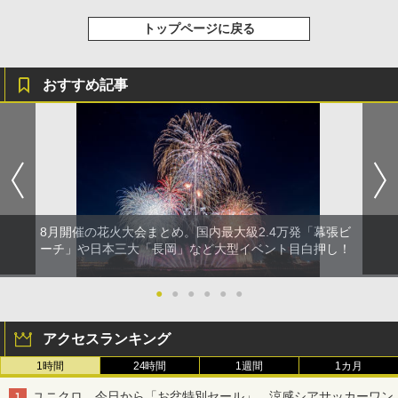
トップページに戻る
おすすめ記事
8月開催の花火大会まとめ。国内最大級2.4万発「幕張ビ
ーチ」や日本三大「長岡」など大型イベント目白押し！
●
●
●
●
●
●
アクセスランキング
1時間
24時間
1週間
1カ月
ユニクロ、今日から「お盆特別セール」。涼感シアサッカーワン