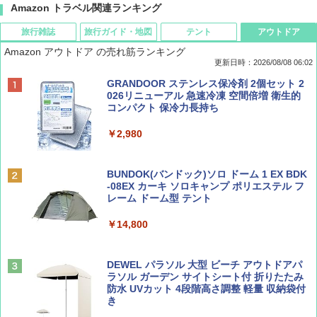
Amazon トラベル関連ランキング
旅行雑誌
旅行ガイド・地図
テント
アウトドア
Amazon アウトドア の売れ筋ランキング
更新日時：2026/08/08 06:02
BE-PAL(ビ-パル) 2026年 9 月号【特別付録:
D40 地球の歩き方 チェンマイ タイ北部の魅
[キャンパーズコレクション 山善] ポップアッ
GRANDOOR ステンレス保冷剤 2個セット 2
SOTO ミニマル"旅"財布 ランダム2種】
力的な町 2026～2027 地球の歩き方D アジア
プテント 傘みたいに広げて畳める パッとサ
026リニューアル 急速冷凍 空間倍増 衛生的
ッとサンシェード キューブ フルクローズ メ
コンパクト 保冷力長持ち
ッシュ 簡単設置 ワンタッチテント キャンプ
￥1,500
￥2,079
&ハイキング カーキ PATC-150(KH)
￥2,980
￥6,830
ディズニーファン ２０２６年 ９月号 [雑
地球の歩き方 スター・ウォーズ
BUNDOK(バンドック)ソロ ドーム 1 EX BDK
誌] (ＤＩＳＮＥＹ ＦＡＮ)
-08EX カーキ ソロキャンプ ポリエステル フ
PYKES PEAK (パイクスピーク) 着替えテン
レーム ドーム型 テント
￥2,695
ト プライバシー テント 【中が透けない】 1
￥713
人用 折りたたみ 防災グッズ 災害用トイレ ビ
￥14,800
ーチ ピクニック ポップアップテント 携帯 簡
易 トイレテント (ブラック)
山と溪谷 2026年8月号「南アルプス大全」
僕が見た未来【完全版】
DEWEL パラソル 大型 ビーチ アウトドアパ
￥4,980
ラソル ガーデン サイトシート付 折りたたみ
￥1,540
￥0
防水 UVカット 4段階高さ調整 軽量 収納袋付
き
ENDLESS BASE 《めざましテレビで紹介》