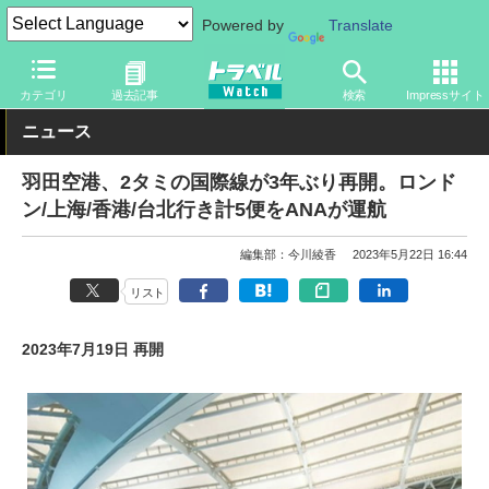
Powered by
Translate
トラベル Watch
企業・政府・官庁
国内エアライン
ANA
カテゴリ
過去記事
検索
Impressサイト
ニュース
羽田空港、2タミの国際線が3年ぶり再開。ロンド
ン/上海/香港/台北行き計5便をANAが運航
編集部：今川綾香
2023年5月22日 16:44
リスト
2023年7月19日 再開