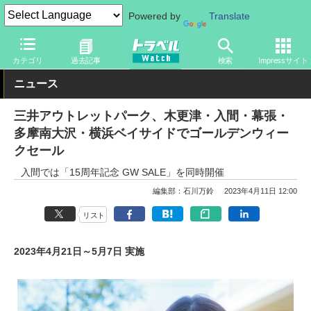
Powered by
Translate
トラベル Watch
旅の情報
目的
アウトレット
カテゴリ
過去記事
検索
Impressサイト
ニュース
三井アウトレットパーク、木更津・入間・幕張・
多摩南大沢・横浜ベイサイドでゴールデンウィー
クセール
入間では「15周年記念 GW SALE」を同時開催
編集部：石川万鈴
2023年4月11日 12:00
リスト
2023年4月21日～5月7日 実施