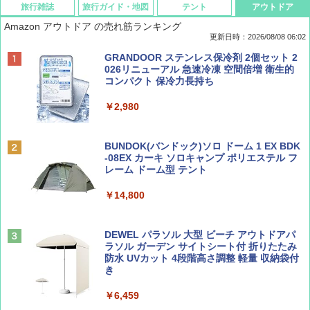
旅行雑誌
旅行ガイド・地図
テント
アウトドア
Amazon アウトドア の売れ筋ランキング
更新日時：2026/08/08 06:02
BE-PAL(ビ-パル) 2026年 9 月号【特別付録:
D40 地球の歩き方 チェンマイ タイ北部の魅
[キャンパーズコレクション 山善] ポップアッ
GRANDOOR ステンレス保冷剤 2個セット 2
SOTO ミニマル"旅"財布 ランダム2種】
力的な町 2026～2027 地球の歩き方D アジア
プテント 傘みたいに広げて畳める パッとサ
026リニューアル 急速冷凍 空間倍増 衛生的
ッとサンシェード キューブ フルクローズ メ
コンパクト 保冷力長持ち
ッシュ 簡単設置 ワンタッチテント キャンプ
￥1,500
￥2,079
&ハイキング カーキ PATC-150(KH)
￥2,980
￥6,830
ディズニーファン ２０２６年 ９月号 [雑
地球の歩き方 スター・ウォーズ
BUNDOK(バンドック)ソロ ドーム 1 EX BDK
誌] (ＤＩＳＮＥＹ ＦＡＮ)
-08EX カーキ ソロキャンプ ポリエステル フ
PYKES PEAK (パイクスピーク) 着替えテン
レーム ドーム型 テント
￥2,695
ト プライバシー テント 【中が透けない】 1
￥713
人用 折りたたみ 防災グッズ 災害用トイレ ビ
￥14,800
ーチ ピクニック ポップアップテント 携帯 簡
易 トイレテント (ブラック)
山と溪谷 2026年8月号「南アルプス大全」
僕が見た未来【完全版】
DEWEL パラソル 大型 ビーチ アウトドアパ
￥4,980
ラソル ガーデン サイトシート付 折りたたみ
￥1,540
￥0
防水 UVカット 4段階高さ調整 軽量 収納袋付
き
ENDLESS BASE 《めざましテレビで紹介》
テント ワンタッチ RENEW 幅200 2-3人用 43
￥6,459
500002(88859)