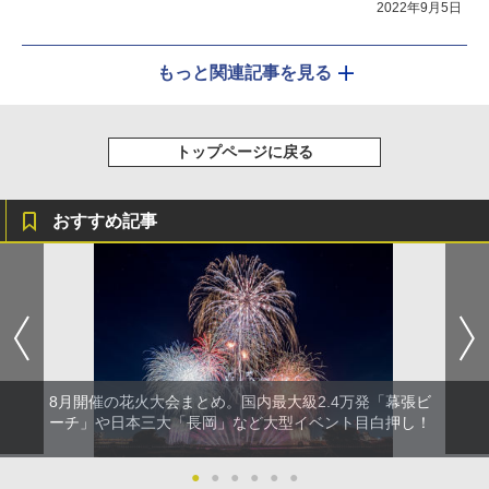
2022年9月5日
もっと関連記事を見る
トップページに戻る
おすすめ記事
8月開催の花火大会まとめ。国内最大級2.4万発「幕張ビ
ーチ」や日本三大「長岡」など大型イベント目白押し！
●
●
●
●
●
●