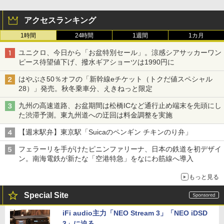
アクセスランキング
1時間
24時間
1週間
1カ月
ユニクロ、今日から「お盆特別セール」。涼感シアサッカーワン
ピース待望値下げ、撥水ギアショーツは1990円に
はやぶさ50％オフの「新幹線eチケット（トクだ値スペシャル
28）」発売。秋冬乗車分、えきねっと限定
九州の高速道路、お盆期間は松橋ICなど通行止め端末を先頭にし
た渋滞予測。東九州道への迂回は料金調整を実施
【週末駅弁】東京駅「Suicaのペンギン チキンのり弁」
フェラーリを手がけたピニンファリーナ、日本の鉄道を初デザイ
ン。南海電鉄が新たな「空港特急」をなにわ筋線へ導入
もっと見る
Special Site
iFi audio主力「NEO Stream 3」「NEO iDSD
3」に迫る