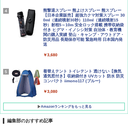
Coyote No.89 特集 星野道夫 夢見る旅
A09 地球の歩き方 イタリア 2026～2027 地
球の歩き方A ヨーロッパ
￥5,999
熊撃退スプレー 熊よけスプレー 熊スプレー
￥1,540
【日本企業販売】超強力クマ対策スプレー 30
￥2,479
0ml（連続噴射30秒）110ml（連続噴射15
[キャンパーズコレクション 山善] 傘みたいに
秒）射程5～10m 安全ロック搭載 携帯収納袋
広げるだけ パッとサッとテント ブラックコ
付き ヒグマ・イノシシ対策 自治体・教育機
ーティング フルクローズ メッシュ 3-4人用
関の購入実績 登山・キャンプ・アウトドア・
簡単設置 ポップアップテント エクルベージ
防災用品 長期保存可能 緊急時用 日本国内発
AIRLINE（エアライン）2026年9月号【特
A26 地球の歩き方 チェコ ポーランド スロヴ
ュ(BC仕様) PATC-150B(EB)
送
集】ボーイング110周年を祝して！
ァキア 2026～2027 地球の歩き方A ヨーロッ
パ
￥9,990
￥3,680
￥1,760
￥2,277
[キャンパーズコレクション 山善] 傘みたいに
着替えテント トイレテント 透けない【換気
広げるだけ パッとサッとテント キューブワ
通気窓付き】収納袋付き UVカット 防水 防災
イド ブラックコーティング フルクローズ メ
コンパクト iimono117 (ブルー)
ッシュ 4人用 簡単設置 ポップアップテント P
ATCW-150B エクルベージュ
￥3,080
￥-
Amazonランキングをもっと見る
編集部のおすすめ記事