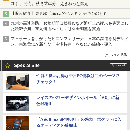
28）」発売。秋冬乗車分、えきねっと限定
【週末駅弁】東京駅「Suicaのペンギン チキンのり弁」
九州の高速道路、お盆期間は松橋ICなど通行止め端末を先頭にし
た渋滞予測。東九州道への迂回は料金調整を実施
フェラーリを手がけたピニンファリーナ、日本の鉄道を初デザイ
ン。南海電鉄が新たな「空港特急」をなにわ筋線へ導入
もっと見る
Special Site
性能の良いお得な中古PC情報はこのページで
チェック！
レイズのパワーデザインホイール「M6」に新
色登場!!
「A&ultima SP4000T」の魅力！ポケットに入
るオーディオの醍醐味