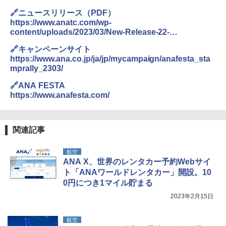
き
ENDLESS BASE 《めざましテレビで紹介》
🔗ニュースリリース（PDF）
テント ワンタッチ RENEW 幅200 2-3人用 43
￥6,459
https://www.anatc.com/wp-
500002(88859)
content/uploads/2023/03/New-Release-22-
A09 地球の歩き方 イタリア 2026～2027 地
48ADG_ANATC_FESTA.pdf
球の歩き方A ヨーロッパ
￥5,999
🔗キャンペーンサイト
熊撃退スプレー 熊よけスプレー 熊スプレー
【日本企業販売】超強力クマ対策スプレー 30
https://www.ana.co.jp/ja/jp/mycampaign/anafesta_sta
￥2,479
0ml（連続噴射30秒）110ml（連続噴射15
mprally_2303/
[キャンパーズコレクション 山善] 傘みたいに
秒）射程5～10m 安全ロック搭載 携帯収納袋
広げるだけ パッとサッとテント ブラックコ
付き ヒグマ・イノシシ対策 自治体・教育機
🔗ANA FESTA
ーティング フルクローズ メッシュ 3-4人用
関の購入実績 登山・キャンプ・アウトドア・
https://www.anafesta.com/
簡単設置 ポップアップテント エクルベージ
防災用品 長期保存可能 緊急時用 日本国内発
A26 地球の歩き方 チェコ ポーランド スロヴ
ュ(BC仕様) PATC-150B(EB)
送
ァキア 2026～2027 地球の歩き方A ヨーロッ
パ
￥9,990
￥3,680
関連記事
￥2,277
航空
[キャンパーズコレクション 山善] 傘みたいに
着替えテント トイレテント 透けない【換気
ANA X、世界のレンタカー予約Webサイ
広げるだけ パッとサッとテント キューブワ
通気窓付き】収納袋付き UVカット 防水 防災
ト「ANAワールドレンタカー」開設。10
イド ブラックコーティング フルクローズ メ
コンパクト iimono117 (ブルー)
0円につき1マイル貯まる
ッシュ 4人用 簡単設置 ポップアップテント P
ATCW-150B エクルベージュ
￥3,080
2023年2月15日
￥-
航空