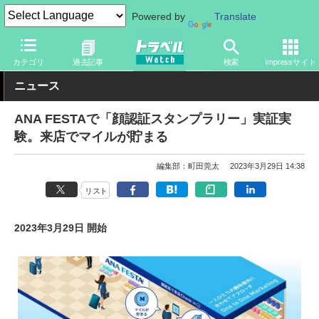
Powered by
Translate
トラベル Watch
旅の方法
空旅
空港
カテゴリ
過去記事
検索
Impressサイト
ニュース
ANA FESTAで「顔認証スタンプラリー」実証実
験。来店でマイルが貯まる
編集部：町田莞太
2023年3月29日 14:38
リスト
2023年3月29日 開始