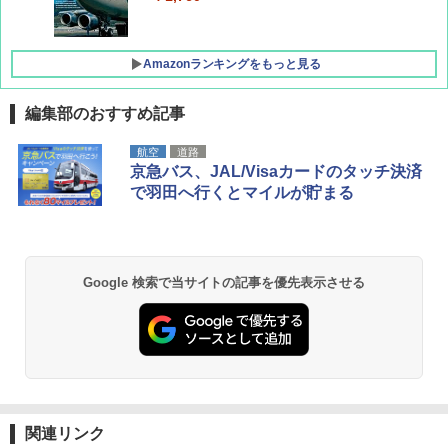
Amazonランキングをもっと見る
編集部のおすすめ記事
D40 地球の歩き方 チェンマイ タイ北部の魅
[キャンパーズコレクション 山善] ポップアッ
GRANDOOR ステンレス保冷剤 2個セット 2
航空
道路
力的な町 2026～2027 地球の歩き方D アジア
プテント 傘みたいに広げて畳める パッとサ
026リニューアル 急速冷凍 空間倍増 衛生的
京急バス、JAL/Visaカードのタッチ決済
ッとサンシェード キューブ フルクローズ メ
コンパクト 保冷力長持ち
で羽田へ行くとマイルが貯まる
ッシュ 簡単設置 ワンタッチテント キャンプ
￥2,079
&ハイキング カーキ PATC-150(KH)
￥2,980
￥6,830
地球の歩き方 スター・ウォーズ
BUNDOK(バンドック)ソロ ドーム 1 EX BDK
Google 検索で当サイトの記事を優先表示させる
-08EX カーキ ソロキャンプ ポリエステル フ
PYKES PEAK (パイクスピーク) 着替えテン
レーム ドーム型 テント
￥2,695
ト プライバシー テント 【中が透けない】 1
人用 折りたたみ 防災グッズ 災害用トイレ ビ
￥14,800
ーチ ピクニック ポップアップテント 携帯 簡
易 トイレテント (ブラック)
僕が見た未来【完全版】
DEWEL パラソル 大型 ビーチ アウトドアパ
￥4,980
ラソル ガーデン サイトシート付 折りたたみ
関連リンク
￥0
防水 UVカット 4段階高さ調整 軽量 収納袋付