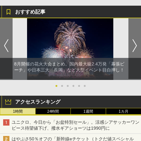
おすすめ記事
8月開催の花火大会まとめ。国内最大級2.4万発「幕張ビ
ーチ」や日本三大「長岡」など大型イベント目白押し！
●
●
●
●
●
●
アクセスランキング
1時間
24時間
1週間
1カ月
ユニクロ、今日から「お盆特別セール」。涼感シアサッカーワン
ピース待望値下げ、撥水ギアショーツは1990円に
はやぶさ50％オフの「新幹線eチケット（トクだ値スペシャル