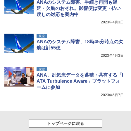
ANAのシステム障害、手続き再開も遅
延・欠航のおそれ。影響便は変更・払い
戻しの対応を案内中
2023年4月3日
航空
ANAのシステム障害、18時45分時点の欠
航は計55便
2023年4月3日
航空
ANA、乱気流データを蓄積・共有する「I
ATA Turbulence Aware」プラットフォ
ームに参加
2023年6月7日
トップページに戻る