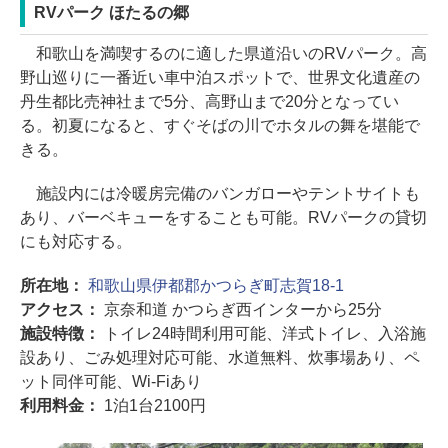
RVパーク ほたるの郷
和歌山を満喫するのに適した県道沿いのRVパーク。高
野山巡りに一番近い車中泊スポットで、世界文化遺産の
丹生都比売神社まで5分、高野山まで20分となってい
る。初夏になると、すぐそばの川でホタルの舞を堪能で
きる。
施設内には冷暖房完備のバンガローやテントサイトも
あり、バーベキューをすることも可能。RVパークの貸切
にも対応する。
所在地：
和歌山県伊都郡かつらぎ町志賀18-1
アクセス：
京奈和道 かつらぎ西インターから25分
施設特徴：
トイレ24時間利用可能、洋式トイレ、入浴施
設あり、ごみ処理対応可能、水道無料、炊事場あり、ペ
ット同伴可能、Wi-Fiあり
利用料金：
1泊1台2100円