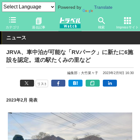
Powered by
Translate
トラベル Watch
旅の方法
クルマ旅
自動車
カテゴリ
過去記事
検索
Impressサイト
ニュース
JRVA、車中泊が可能な「RVパーク」に新たに6施
設を認定。道の駅たくみの里など
編集部：大竹菜々子
2023年2月9日 16:30
リスト
2023年2月 発表