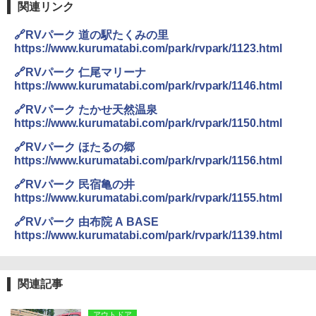
き
関連リンク
ENDLESS BASE 《めざましテレビで紹介》
テント ワンタッチ RENEW 幅200 2-3人用 43
￥6,459
🔗RVパーク 道の駅たくみの里
500002(89147)
https://www.kurumatabi.com/park/rvpark/1123.html
￥5,499
ポインターライト 強力 小型 緑色/赤色/青紫色
🔗RVパーク 仁尾マリーナ
USB充電式 高精度 超長距離照射 長時間使用
https://www.kurumatabi.com/park/rvpark/1146.html
可能 安全ロック付き 高安全性 金属製耐久 コ
[キャンパーズコレクション 山善] 傘みたいに
ンパクト多機能設計 持ち運び便利 アウトド
🔗RVパーク たかせ天然温泉
広げるだけ パッとサッとテント ブラックコ
ア/オフィス/教育現場/展示会用 緑
https://www.kurumatabi.com/park/rvpark/1150.html
ーティング フルクローズ メッシュ 3-4人用
簡単設置 ポップアップテント エクルベージ
￥1,180
🔗RVパーク ほたるの郷
ュ(BC仕様) PATC-150B(EB)
https://www.kurumatabi.com/park/rvpark/1156.html
￥8,991
🔗RVパーク 民宿亀の井
電動エアーポンプ SUP用 20PSI 電動ポンプ
https://www.kurumatabi.com/park/rvpark/1155.html
ゴムボート 空気入れ 空気抜き 自動停止 過熱
保護 日光可読lcd 7種類ノズル付き
🔗RVパーク 由布院 A BASE
Coleman(コールマン) ツーリングドーム/LD
X 2人用 3人用 キャンプ アウトドア フェス
https://www.kurumatabi.com/park/rvpark/1139.html
￥7,299
収納 コンパクト 簡単設営 カンガルーテント
ソロキャンプ ソロテント
関連記事
￥20,718
アウトドア