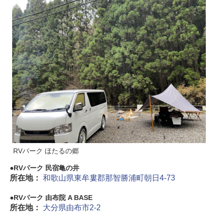
RVパーク ほたるの郷
RVパーク 民宿亀の井
所在地：
和歌山県東牟婁郡那智勝浦町朝日4-73
RVパーク 由布院 A BASE
所在地：
大分県由布市2-2