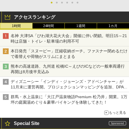
●
●
●
●
●
●
アクセスランキング
1時間
24時間
1週間
1カ月
名神 大津SA「びわ湖大花火大会」開催に伴い閉鎖。明日15～21
時は店舗・トイレ・駐車場の利用不可
本日発売「スヌーピー」圧縮収納ポーチ。ファスナー閉めるだけ
で着替えや荷物がスリムにまとまる
熊本の高速道路、九州道 松橋IC～えびのICなどの一般車両通行
再開は8月後半見込み
ディズニーシー「インディ・ジョーンズ・アドベンチャー」が
11月末に運営再開。プロジェクションマッピングを追加、DPA
は1500円
群馬・水上温泉に「大江戸温泉物語Premium 松乃井」開業。1万
坪の庭園湯めぐり＆豪華バイキングを体験してきた！
もっと見る
Special Site