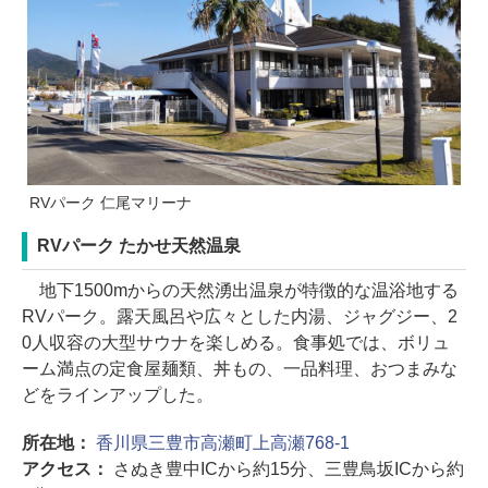
RVパーク 仁尾マリーナ
RVパーク たかせ天然温泉
地下1500mからの天然湧出温泉が特徴的な温浴地する
RVパーク。露天風呂や広々とした内湯、ジャグジー、2
0人収容の大型サウナを楽しめる。食事処では、ボリュ
ーム満点の定食屋麺類、丼もの、一品料理、おつまみな
どをラインアップした。
所在地：
香川県三豊市高瀬町上高瀬768-1
アクセス：
さぬき豊中ICから約15分、三豊鳥坂ICから約