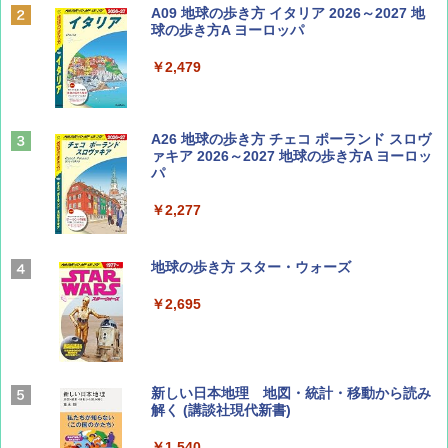
Coyote No.89 特集 星野道夫 夢見る旅
A09 地球の歩き方 イタリア 2026～2027 地
球の歩き方A ヨーロッパ
￥1,540
￥2,479
山と溪谷 2026年8月号「南アルプス大全」
A26 地球の歩き方 チェコ ポーランド スロヴ
ァキア 2026～2027 地球の歩き方A ヨーロッ
パ
￥1,540
￥2,277
AIRLINE（エアライン）2026年9月号【特
地球の歩き方 スター・ウォーズ
集】ボーイング110周年を祝して！
￥2,695
￥1,760
BE-PAL(ビ-パル) 2026年 9 月号【特別付録:
新しい日本地理 地図・統計・移動から読み
SOTO ミニマル"旅"財布 ランダム2種】
解く (講談社現代新書)
￥1,500
￥1,540