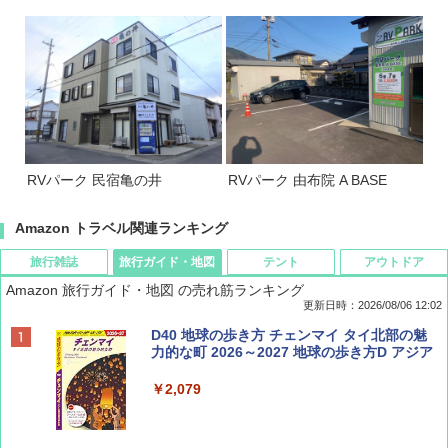
RVパーク 民宿亀の井
RVパーク 由布院 A BASE
Amazon トラベル関連ランキング
旅行雑誌
旅行ガイド・地図
テント
アウトドア
Amazon 旅行ガイド・地図 の売れ筋ランキング
更新日時：2026/08/06 12:02
ディズニーファン ２０２６年 ９月号 [雑
D40 地球の歩き方 チェンマイ タイ北部の魅
誌] (ＤＩＳＮＥＹ ＦＡＮ)
力的な町 2026～2027 地球の歩き方D アジア
￥713
￥2,079