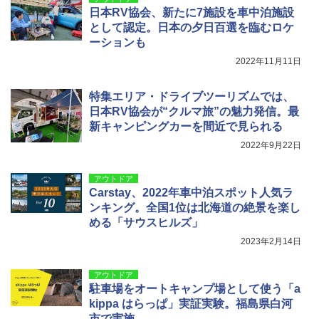
日本RV協会、新たに7施設を車中泊施設
として認定。日本の夕日百選を臨むロケ
ーションも
2022年11月11日
特集エリア・ドライブツーリズムでは、
日本RV協会が“クルマ旅”の魅力発信。最
新キャンピングカーを間近で見られる
2022年9月22日
アウトドア
Carstay、2022年車中泊スポット人気ラ
ンキング。全国1位は北海道の絶景を楽し
める「サウスヒルズ」
2023年2月14日
アウトドア
駐車場をオートキャンプ場として使う「a
kippa はらっぱ」実証実験。福島県白河
市で実施