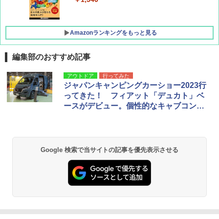
Amazonランキングをもっと見る
編集部のおすすめ記事
[キャンパーズコレクション 山善] ポップアッ
BUNDOK(バンドック)ソロ ドーム 1 EX BDK
アウトドア
行ってみた
プテント 傘みたいに広げて畳める パッとサ
-08EX カーキ ソロキャンプ ポリエステル フ
ジャパンキャンピングカーショー2023行
ッとサンシェード キューブ フルクローズ メ
レーム テント
ってきた！ フィアット「デュカト」ベ
ッシュ 簡単設置 ワンタッチテント キャンプ
ースがデビュー。個性的なキャブコン、
&ハイキング カーキ PATC-150(KH)
￥14,800
軽キャンもまとめて紹介
￥6,832
GRANDOOR ステンレス保冷剤 2個セット 2
026リニューアル 急速冷凍 空間倍増 衛生的
Google 検索で当サイトの記事を優先表示させる
PYKES PEAK (パイクスピーク) 着替えテン
コンパクト 保冷力長持ち
ト プライバシー テント 【中が透けない】 1
人用 折りたたみ 防災グッズ 災害用トイレ ビ
￥2,980
ーチ ピクニック ポップアップテント 携帯 簡
易 トイレテント (オリーブ)
DEWEL パラソル 大型 ビーチ アウトドアパ
￥-
ラソル ガーデン サイトシート付 折りたたみ
防水 UVカット 4段階高さ調整 軽量 収納袋付