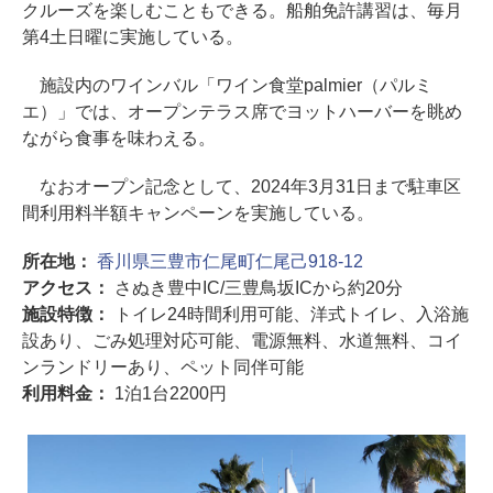
クルーズを楽しむこともできる。船舶免許講習は、毎月
第4土日曜に実施している。
施設内のワインバル「ワイン食堂palmier（パルミ
エ）」では、オープンテラス席でヨットハーバーを眺め
ながら食事を味わえる。
なおオープン記念として、2024年3月31日まで駐車区
間利用料半額キャンペーンを実施している。
所在地：
香川県三豊市仁尾町仁尾己918-12
アクセス：
さぬき豊中IC/三豊鳥坂ICから約20分
施設特徴：
トイレ24時間利用可能、洋式トイレ、入浴施
設あり、ごみ処理対応可能、電源無料、水道無料、コイ
ンランドリーあり、ペット同伴可能
利用料金：
1泊1台2200円