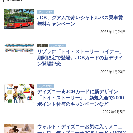
お出かけ
JCB、グアムで赤いシャトルバス乗車賃
無料キャンペーン
2023年1月24日
鉄道
お出かけ
リゾラに「トイ・ストーリー ライナー」
期間限定で登場。JCBカードの新デザイ
ン登場記念
2023年1月23日
お出かけ
ディズニー★JCBカードに新デザイン
「トイ・ストーリー」。新規入会で2000
ポイント付与のキャンペーンなど
2022年9月5日
ウォルト・ディズニーお気に入りメニュ
ーも!? ディズニー★JCBカード・WDW