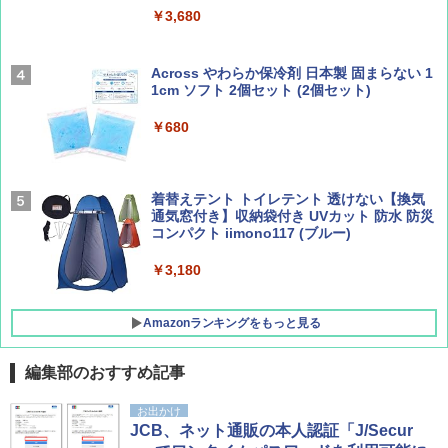
￥1,540
￥3,680
￥2,277
[キャンパーズコレクション 山善] 傘みたいに
広げるだけ パッとサッとテント ブラックコ
ーティング フルクローズ メッシュ 3-4人用
Across やわらか保冷剤 日本製 固まらない 1
簡単設置 ポップアップテント エクルベージ
1cm ソフト 2個セット (2個セット)
AIRLINE（エアライン）2026年9月号【特
新しい日本地理 地図・統計・移動から読み
ュ(BC仕様) PATC-150B(EB)
集】ボーイング110周年を祝して！
解く (講談社現代新書)
￥680
￥9,990
￥1,760
￥1,540
着替えテント トイレテント 透けない【換気
[キャンパーズコレクション 山善] 傘みたいに
通気窓付き】収納袋付き UVカット 防水 防災
広げるだけ パッとサッとテント キューブワ
コンパクト iimono117 (ブルー)
イドプラス ブラックコーティング フルクロ
ーズ メッシュ 5人用 簡単設置 ポップアップ
テント PATCW-200B エクルベージュ
￥3,180
￥15,990
Amazonランキングをもっと見る
編集部のおすすめ記事
お出かけ
JCB、ネット通販の本人認証「J/Secur