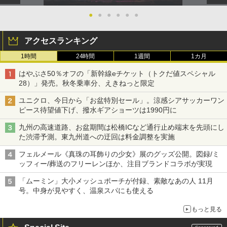
●
●
●
●
●
●
アクセスランキング
1時間
24時間
1週間
1カ月
はやぶさ50％オフの「新幹線eチケット（トクだ値スペシャル
28）」発売。秋冬乗車分、えきねっと限定
ユニクロ、今日から「お盆特別セール」。涼感シアサッカーワン
ピース待望値下げ、撥水ギアショーツは1990円に
九州の高速道路、お盆期間は松橋ICなど通行止め端末を先頭にし
た渋滞予測。東九州道への迂回は料金調整を実施
フェルメール《真珠の耳飾りの少女》展のグッズ公開。図録/ミ
ッフィー/葬送のフリーレンほか、注目ブランドコラボが実現
「ムーミン」大小メッシュポーチが付録、素敵なあの人 11月
号。中身が見やすく、温泉スパにも使える
もっと見る