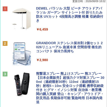
更新日時：2026/08/09 18:02
BE-PAL(ビ-パル) 2026年 9 月号【特別付録:
地球の歩き方 スター・ウォーズ
[キャンパーズコレクション 山善] ポップアッ
DEWEL パラソル 大型 ビーチ アウトドアパ
SOTO ミニマル"旅"財布 ランダム2種】
プテント 傘みたいに広げて畳める パッとサ
ラソル ガーデン サイトシート付 折りたたみ
ッとサンシェード キューブ フルクローズ メ
防水 UVカット 4段階高さ調整 軽量 収納袋付
￥2,695
ッシュ 簡単設置 ワンタッチテント キャンプ
き
￥1,500
&ハイキング カーキ PATC-150(KH)
￥6,459
￥6,829
ディズニーファン ２０２６年 ９月号 [雑
D40 地球の歩き方 チェンマイ タイ北部の魅
誌] (ＤＩＳＮＥＹ ＦＡＮ)
力的な町 2026～2027 地球の歩き方D アジア
GRANDOOR ステンレス保冷剤 2個セット 2
PYKES PEAK (パイクスピーク) 着替えテン
026リニューアル 急速冷凍 空間倍増 衛生的
ト プライバシー テント 【中が透けない】 1
コンパクト 保冷力長持ち
￥713
￥2,079
人用 折りたたみ 防災グッズ 災害用トイレ ビ
ーチ ピクニック ポップアップテント 携帯 簡
￥2,980
易 トイレテント (オリーブ)
山と溪谷 2026年8月号「南アルプス大全」
A09 地球の歩き方 イタリア 2026～2027 地
￥4,836
球の歩き方A ヨーロッパ
熊撃退スプレー 熊よけスプレー 熊スプレー
￥1,540
【日本企業販売】超強力クマ対策スプレー 30
￥2,479
0ml（連続噴射30秒）110ml（連続噴射15
ENDLESS BASE 《めざましテレビで紹介》
秒）射程5～10m 安全ロック搭載 携帯収納袋
テント ワンタッチ RENEW 幅200 2-3人用 43
付き ヒグマ・イノシシ対策 自治体・教育機
500002(88859)
関の購入実績 登山・キャンプ・アウトドア・
防災用品 長期保存可能 緊急時用 日本国内発
Coyote No.89 特集 星野道夫 夢見る旅
A26 地球の歩き方 チェコ ポーランド スロヴ
送
ァキア 2026～2027 地球の歩き方A ヨーロッ
￥5,999
パ