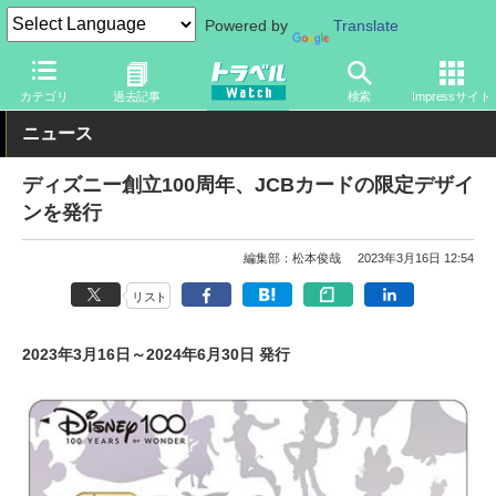
Powered by
Translate
トラベル Watch
旅の情報
カード・電子マネー
クレジットカー
カテゴリ
過去記事
検索
Impressサイト
ニュース
ディズニー創立100周年、JCBカードの限定デザイ
ンを発行
編集部：松本俊哉
2023年3月16日 12:54
リスト
2023年3月16日～2024年6月30日 発行