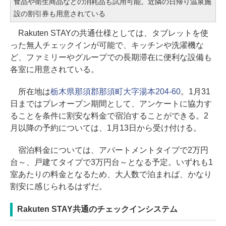
食品や衛生商品などの消耗品も試用可能。近隣の日帰り温泉施
設の割引券も用意されている
Rakuten STAYの共通仕様としては、タブレットを使
った無人チェックインが可能で、キッチンや洗濯機な
ど、ファミリーやグループでの長期滞在に便利な設備も
各室に用意されている。
所在地は
栃木県那須郡那須町大字湯本204-60
。1月31
日まではプレオープン期間として、アンケートに協力す
ることを条件に割安な料金で宿泊することができる。2
月以降の予約については、1月13日から受け付ける。
宿泊料金については、アパートメントタイプで2万円
台～、戸建てタイプで3万円台～となる予定。いずれも1
室あたりの料金となるため、大人数で泊まれば、かなり
割安に感じられるはずだ。
Rakuten STAY共通のチェックインシステム