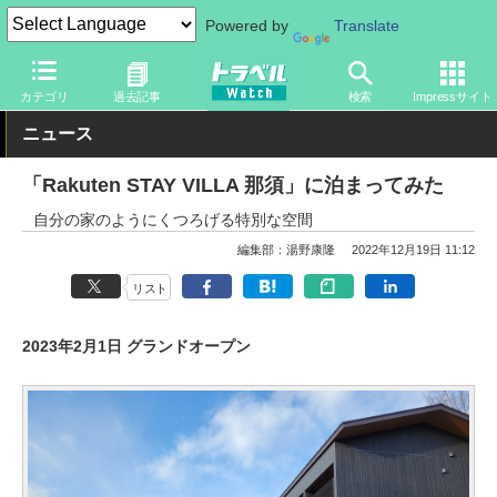
Powered by
Translate
トラベル Watch
旅の情報
ホテル・旅館
宿泊
カテゴリ
過去記事
検索
Impressサイト
ニュース
「Rakuten STAY VILLA 那須」に泊まってみた
自分の家のようにくつろげる特別な空間
編集部：湯野康隆
2022年12月19日 11:12
リスト
2023年2月1日 グランドオープン