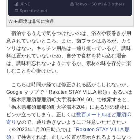
Wi-Fi環境は非常に快適
宿泊するうえで気をつけたいのは、浴衣や寝巻きが用
意されていないところ。また、歯ブラシはあるが、カミ
ソリはない。キッチン用品は一通り揃っているが、調味
料は置かれていないため、自分で食材を持ち込む場合
は、調味料忘れないようにするか、素材の味を存分に楽
しむことを心掛けたい。
こちらは時間が経てば修正される話かもしれないが、
Google マップで「Rakuten STAY VILLA 那須」あるいは
「栃木県那須郡那須町大字湯本204-60」で検索すると、
「栃木県那須郡那須町大字湯本204」にある別の建物に
ピンが立ってしまう。正しくは
数百メートルほど那須IC
寄り
なので、通り過ぎないようにご注意いただきたい
（※2023年1月20日時点では「
Rakuten STAY VILLA 那
須
」で検索すれば、正しい位置が表示されるようになっ