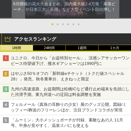
8月開催の花火大会まとめ。国内最大級2.4万発「幕張ビ
ーチ」や日本三大「長岡」など大型イベント目白押し！
●
●
●
●
●
●
アクセスランキング
1時間
24時間
1週間
1カ月
ユニクロ、今日から「お盆特別セール」。涼感シアサッカーワン
ピース待望値下げ、撥水ギアショーツは1990円に
はやぶさ50％オフの「新幹線eチケット（トクだ値スペシャル
28）」発売。秋冬乗車分、えきねっと限定
九州の高速道路、お盆期間は松橋ICなど通行止め端末を先頭にし
た渋滞予測。東九州道への迂回は料金調整を実施
フェルメール《真珠の耳飾りの少女》展のグッズ公開。図録/ミ
ッフィー/葬送のフリーレンほか、注目ブランドコラボが実現
「ムーミン」大小メッシュポーチが付録、素敵なあの人 11月
号。中身が見やすく、温泉スパにも使える