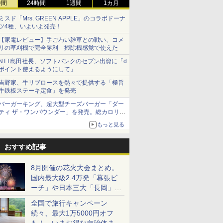
時間
24時間
1週間
1カ月
ミスド「Mrs. GREEN APPLE」のコラボドーナ
ツ4種、いよいよ発売！
【家電レビュー】手ごわい雑草との戦い、コメ
リの草刈機で完全勝利 掃除機感覚で使えた
NTT島田社長、ソフトバンクのセブン出資に「d
ポイント使えるようにして」
吉野家、牛リブロースを熱々で提供する「極旨
牛鉄板ステーキ定食」を発売
バーガーキング、超大型チーズバーガー「ダー
ティ ザ・ワンパウンダー」を発売。総カロリー
約1656kcal、総重量約527g！
もっと見る
おすすめ記事
8月開催の花火大会まとめ。
国内最大級2.4万発「幕張ビ
ーチ」や日本三大「長岡」な
ど大型イベント目白押し！
全国で旅行キャンペーン
続々、最大1万5000円オフ