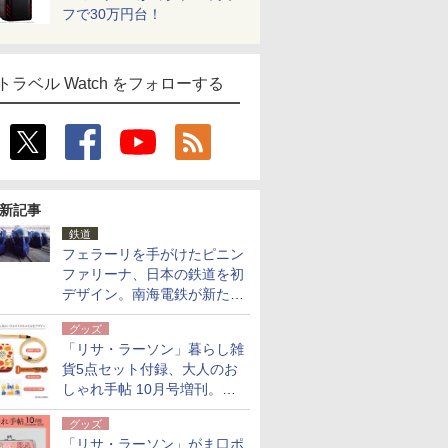
フで30万円台！
トラベル Watch をフォローする
新記事
鉄道
フェラーリを手がけたピニン
ファリーナ、日本の鉄道を初
デザイン。南海電鉄が新たな
「空港特急」をなにわ筋線へ
グッズ
導入
「リサ・ラーソン」暮らし雑
貨5点セット付録、大人のお
しゃれ手帖 10月号増刊。
USBケーブルや缶ケースなど
グッズ
「リサ・ラーソン」がま口ポ