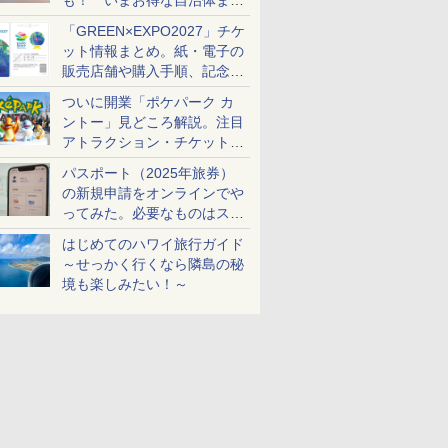
も！ いまお得な自治体まと
め
「GREEN×EXPO2027」チケ
ット情報まとめ。紙・電子の
販売店舗や購入手順、記念チ
ケットも解説
ついに開業「ポケパーク カ
ントー」見どころ解説。注目
アトラクション・チケット手
配・来場前に必要な準備は？
パスポート（2025年旅券）
の新規申請をオンラインでや
ってみた。必要なものはスマ
ホとマイナカードのみ
はじめてのハワイ旅行ガイド
～せっかく行くなら隣島の秘
境も楽しみたい！～