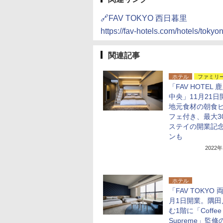
🔗FAV TOKYO 西日暮里
https://fav-hotels.com/hotels/tokyon
関連記事
ホテル
ファミリ
「FAV HOTEL 
中央」11月21日
地元食材の朝食
フェ付き、最大3
ステイの開業記
ンも
2022
ホテル
「FAV TOKYO 
月1日開業。隅田
む1階に「Coffee
Supreme」監