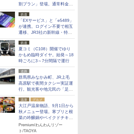
割プラン」登場。通常料金の
およそ半額でお得に夜活
鉄道
「EXサービス」と「e5489」
が連携。ログイン不要で相互
遷移、JR3社の新幹線・特急
予約をアプリで一括確認
鉄道
夏コミ（C108）開催でゆり
かもめ臨時ダイヤ。始発～18
時ごろに3～7分間隔で運行
道路
群馬県みなかみ町、JR上毛
高原駅で夜間タクシー実証運
行。観光客や地元民の「足が
ない」課題解消へ、木金土に
温泉
グルメ
2台体制
大江戸温泉物語、9月1日から
秋メニュー登場。寒ブリと根
菜の吟醸鍋やベイクドチキ
ン、ショコラ＆栗スイーツも
Premium/わんわんリゾー
食べ放題に
ト/TAOYA