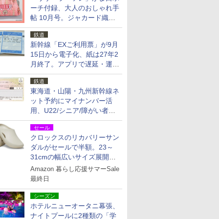
ーチ付録、大人のおしゃれ手
帖 10月号。ジャカード織の
北欧猫デザイン
鉄道
新幹線「EXご利用票」が9月
15日から電子化、紙は27年2
月終了。アプリで遅延・運休
も確認可能に
鉄道
東海道・山陽・九州新幹線ネ
ット予約にマイナンバー活
用、U22/シニア/障がい者割
を9月15日から発売
セール
クロックスのリカバリーサン
ダルがセールで半額。23～
31cmの幅広いサイズ展開、
独自のクッション素材を採用
Amazon 暮らし応援サマーSale
最終日
シーズン
ホテルニューオータニ幕張、
ナイトプールに2種類の「学