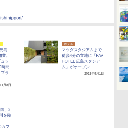
ishinippori/
ー
ホテル
鹿児島
マツダスタジアムまで
開業。
徒歩4分の立地に「FAV
ビュッ
HOTEL 広島スタジア
0時間
ム」がオープン
念プラ
2022年8月1日
年11月8日
両国」3
川を臨
修のカフ