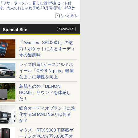
「リサ・ラーソン」暮らし雑貨5点セット付
録、大人のおしゃれ手帖 10月号増刊。USBケー
ブルや缶ケースなど
もっと見る
Special Site
「A&ultima SP4000T」の魅
力！ポケットに入るオーディ
オの醍醐味
レイズ鍛造1ピースアルミホ
イール「CE28 N-plus」軽量
なままに剛性を向上
鳥肌ものの「DENON
HOME」サウンドを体感し
た！
総合オーディオブランドに進
化するSHANLINGとは何者
か？
マウス、RTX 5060 Ti搭載ゲ
ーミングPCが7万5,000円オ