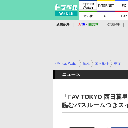
過去記事
万
博
・
園芸博
取材記事
トラベル Watch
地域
国内旅行
東京
ニュース
「FAV TOKYO 西日
臨むバスルームつきス