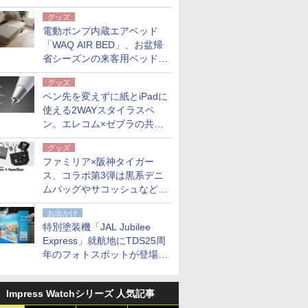
グッズ
電動ポンプ内蔵エアベッド
「WAQ AIR BED」、お盆帰
省シーズンの来客用ベッドに
も。使用後は収納バッグでコ
グッズ
ンパクトに保管
ペン先を変えずに紙とiPadに
使える2WAYスタイラスペ
ン。エレコム×ゼブラの共同
開発
グッズ
ファミリア×阪神タイガー
ス、コラボ第3弾は黒系デニ
ムバッグやサコッシュなど6
点。8月21日オンラインスト
お出かけ
アで発売
特別塗装機「JAL Jubilee
Express」就航地にTDS25周
年のフォトスポットが登場。
10月末まで青森空港に
Impress Watchシリーズ 人気記事