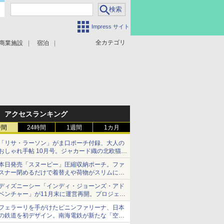
Impress サイト
全カテゴリ
商業施設
宿泊
アクセスランキング
時間
24時間
1週間
1カ月
「リサ・ラーソン」がま口ポーチ付録、大人の
おしゃれ手帖 10月号。ジャカード織の北欧猫デ
ザイン
本日発売「スヌーピー」圧縮収納ポーチ。ファ
スナー閉めるだけで着替えや荷物がスリムにま
とまる
ディズニーシー「インディ・ジョーンズ・アド
ベンチャー」が11月末に運営再開。プロジェク
ションマッピングを追加、DPAは1500円
フェラーリを手がけたピニンファリーナ、日本
の鉄道を初デザイン。南海電鉄が新たな「空港
特急」をなにわ筋線へ導入