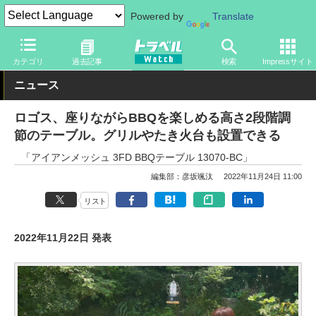
Powered by
Translate
トラベル Watch
旅のアイテム
旅行グッズ
アウトドア用品
カテゴリ
過去記事
検索
Impressサイト
ニュース
ロゴス、座りながらBBQを楽しめる高さ2段階調
節のテーブル。グリルやたき火台も設置できる
「アイアンメッシュ 3FD BBQテーブル 13070-BC」
編集部：彦坂颯汰
2022年11月24日 11:00
リスト
2022年11月22日 発表