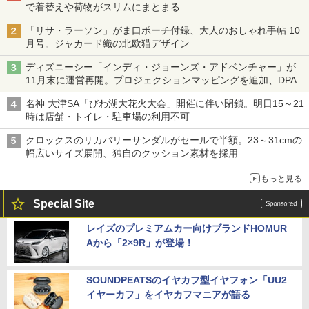
で着替えや荷物がスリムにまとまる
「リサ・ラーソン」がま口ポーチ付録、大人のおしゃれ手帖 10
月号。ジャカード織の北欧猫デザイン
ディズニーシー「インディ・ジョーンズ・アドベンチャー」が
11月末に運営再開。プロジェクションマッピングを追加、DPA
は1500円
名神 大津SA「びわ湖大花火大会」開催に伴い閉鎖。明日15～21
時は店舗・トイレ・駐車場の利用不可
クロックスのリカバリーサンダルがセールで半額。23～31cmの
幅広いサイズ展開、独自のクッション素材を採用
もっと見る
Special Site
レイズのプレミアムカー向けブランドHOMUR
Aから「2×9R」が登場！
SOUNDPEATSのイヤカフ型イヤフォン「UU2
イヤーカフ」をイヤカフマニアが語る