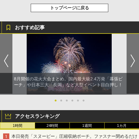
トップページに戻る
おすすめ記事
8月開催の花火大会まとめ。国内最大級2.4万発「幕張ビ
ーチ」や日本三大「長岡」など大型イベント目白押し！
●
●
●
●
●
●
アクセスランキング
1時間
24時間
1週間
1カ月
本日発売「スヌーピー」圧縮収納ポーチ。ファスナー閉めるだけ