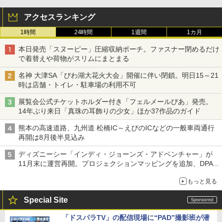
アクセスランキング
1時間
24時間
1週間
1カ月
本日発売「スヌーピー」圧縮収納ポーチ。ファスナー閉めるだけ
で着替えや荷物がスリムにまとまる
名神 大津SA「びわ湖大花火大会」開催に伴い閉鎖。明日15～21
時は店舗・トイレ・駐車場の利用不可
展覧会公式チケットホルダー付き「フェルメールぴあ」発売。
14年ぶり来日「真珠の耳飾りの少女」ほか37作品のガイド
熊本の高速道路、九州道 松橋IC～えびのICなどの一般車両通行
再開は8月後半見込み
ディズニーシー「インディ・ジョーンズ・アドベンチャー」が
11月末に運営再開。プロジェクションマッピングを追加、DPA
は1500円
もっと見る
Special Site
「ドスパラTV」の配信現場に“PAD”撮影班が潜