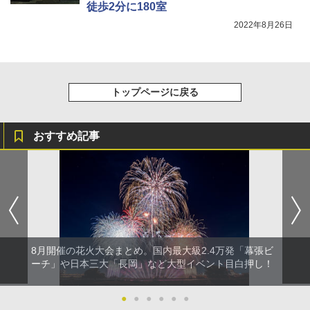
徒歩2分に180室
2022年8月26日
トップページに戻る
おすすめ記事
8月開催の花火大会まとめ。国内最大級2.4万発「幕張ビ
ーチ」や日本三大「長岡」など大型イベント目白押し！
●
●
●
●
●
●