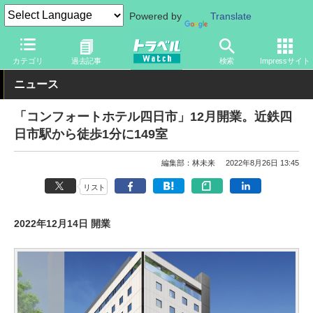
Powered by
Translate
トラベル Watch
旅の情報
ホテル・旅館
カテゴリ
過去記事
検索
Impressサイト
ニュース
「コンフォートホテル四日市」12月開業。近鉄四
日市駅から徒歩1分に149室
編集部：林未来
2022年8月26日 13:45
リスト
2022年12月14日 開業