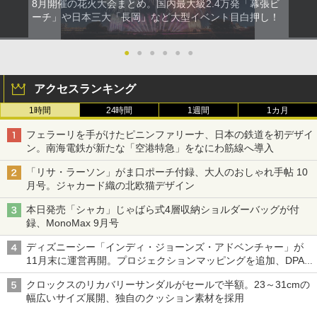
8月開催の花火大会まとめ。国内最大級2.4万発「幕張ビ
ーチ」や日本三大「長岡」など大型イベント目白押し！
●
●
●
●
●
●
アクセスランキング
1時間
24時間
1週間
1カ月
フェラーリを手がけたピニンファリーナ、日本の鉄道を初デザイ
ン。南海電鉄が新たな「空港特急」をなにわ筋線へ導入
「リサ・ラーソン」がま口ポーチ付録、大人のおしゃれ手帖 10
月号。ジャカード織の北欧猫デザイン
本日発売「シャカ」じゃばら式4層収納ショルダーバッグが付
録、MonoMax 9月号
ディズニーシー「インディ・ジョーンズ・アドベンチャー」が
11月末に運営再開。プロジェクションマッピングを追加、DPA
は1500円
クロックスのリカバリーサンダルがセールで半額。23～31cmの
幅広いサイズ展開、独自のクッション素材を採用