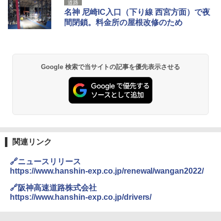
道路
プテント 傘みたいに広げて畳める パッとサ
ラソル ガーデン サイトシート付 折りたたみ
名神 尼崎IC入口（下り線 西宮方面）で夜
ッとサンシェード キューブ フルクローズ メ
防水 UVカット 4段階高さ調整 軽量 収納袋付
間閉鎖。料金所の屋根改修のため
ッシュ 簡単設置 ワンタッチテント キャンプ
き
&ハイキング カーキ PATC-150(KH)
￥6,459
￥6,831
Google 検索で当サイトの記事を優先表示させる
BUNDOK(バンドック)ソロ ドーム 1 EX BDK
PYKES PEAK (パイクスピーク) 着替えテン
-08EX カーキ ソロキャンプ ポリエステル フ
ト プライバシー テント 【中が透けない】 1
レーム テント
人用 折りたたみ 防災グッズ 災害用トイレ ビ
ーチ ピクニック ポップアップテント 携帯 簡
￥14,800
易 トイレテント (ブラック)
￥4,980
GRANDOOR ステンレス保冷剤 2個セット 2
関連リンク
026リニューアル 急速冷凍 空間倍増 衛生的
コンパクト 保冷力長持ち
ENDLESS BASE 《めざましテレビで紹介》
🔗ニュースリリース
テント ワンタッチ RENEW 幅200 2-3人用 43
￥2,980
https://www.hanshin-exp.co.jp/renewal/wangan2022/
500002(88859)
🔗阪神高速道路株式会社
￥5,999
https://www.hanshin-exp.co.jp/drivers/
ニューエラ New Era キャップ メッシュキャ
ップ 9FORTY AFrame 15226380 NER37C00
94 ストーン ニューエラキャップ 9FORTYA