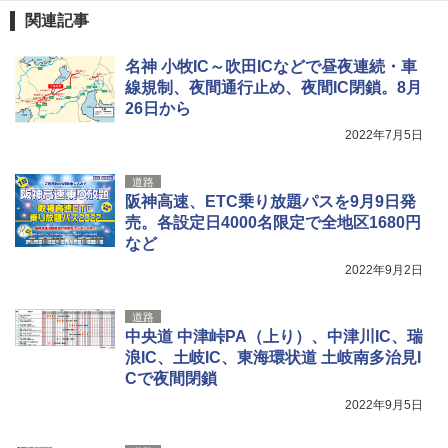
[キャンパーズコレクション 山善] 傘みたいに
サーフライダーファウンデーション Surfride
関連記事
広げるだけ パッとサッとテント ブラックコ
r Foundation コラボ Aフレーム メンズ レデ
ーティング フルクローズ メッシュ 3-4人用
ィース 帽子 スナップバック a-frame 9フォー
簡単設置 ポップアップテント エクルベージ
ティー男女兼用ユニセックス 夏用 日除けUV
名神 小牧IC～吹田ICなどで昼夜連続・車
ュ(BC仕様) PATC-150B(EB)
ケア FREE
線規制、夜間通行止め、夜間IC閉鎖。8月
26日から
￥9,990
￥4,400
2022年7月5日
[キャンパーズコレクション 山善] 傘みたいに
熊撃退スプレー 熊よけスプレー 熊スプレー
広げるだけ パッとサッとテント キューブワ
【日本企業販売】超強力クマ対策スプレー 30
道路
イド ブラックコーティング フルクローズ メ
0ml（連続噴射30秒）110ml（連続噴射15
阪神高速、ETC乗り放題パスを9月9日発
ッシュ 4人用 簡単設置 ポップアップテント P
秒）射程5～10m 安全ロック搭載 携帯収納袋
売。各設定日4000名限定で全地区1680円
ATCW-150B エクルベージュ
付き ヒグマ・イノシシ対策 自治体・教育機
など
関の購入実績 登山・キャンプ・アウトドア・
防災用品 長期保存可能 緊急時用 日本国内発
￥-
2022年9月2日
送
道路
￥3,680
中央道 中津峠PA（上り）、中津川IC、瑞
浪IC、土岐IC、東海環状道 土岐南多治見I
Cで夜間閉鎖
2022年9月5日