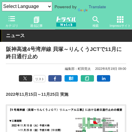
Powered by
Translate
トラベル Watch
旅の方法
クルマ旅
高速道路
カテゴリ
過去記事
検索
Impressサイト
ニュース
阪神高速4号湾岸線 貝塚～りんくうJCTで11月に
終日通行止め
編集部：町田莞太
2022年8月19日 09:00
リスト
2022年11月15日～11月25日 実施