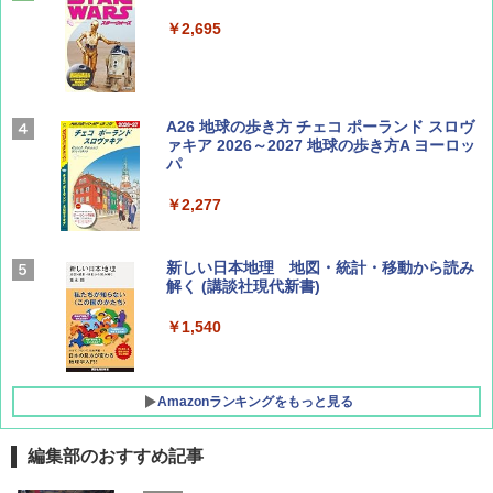
￥1,540
￥2,695
Coyote No.89 特集 星野道夫 夢見る旅
A26 地球の歩き方 チェコ ポーランド スロヴ
ァキア 2026～2027 地球の歩き方A ヨーロッ
パ
￥1,540
￥2,277
AIRLINE（エアライン）2026年9月号【特
新しい日本地理 地図・統計・移動から読み
集】ボーイング110周年を祝して！
解く (講談社現代新書)
￥1,760
￥1,540
Amazonランキングをもっと見る
編集部のおすすめ記事
[キャンパーズコレクション 山善] ポップアッ
DEWEL パラソル 大型 ビーチ アウトドアパ