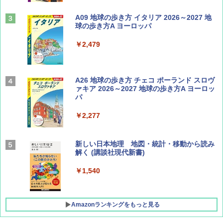
山と溪谷 2026年8月号「南アルプス大全」
A09 地球の歩き方 イタリア 2026～2027 地
球の歩き方A ヨーロッパ
￥1,540
￥2,479
Coyote No.89 特集 星野道夫 夢見る旅
A26 地球の歩き方 チェコ ポーランド スロヴ
ァキア 2026～2027 地球の歩き方A ヨーロッ
パ
￥1,540
￥2,277
AIRLINE（エアライン）2026年9月号【特
新しい日本地理 地図・統計・移動から読み
集】ボーイング110周年を祝して！
解く (講談社現代新書)
￥1,760
￥1,540
Amazonランキングをもっと見る