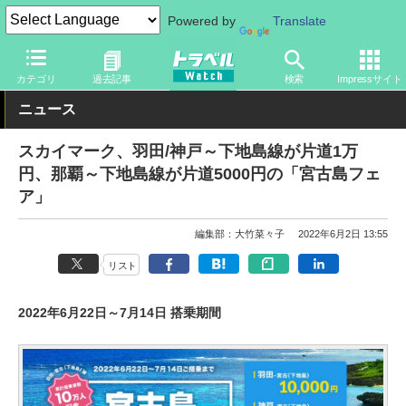
Powered by
Translate
トラベル Watch
企業・政府・官庁
国内エアライン
スカイマー
カテゴリ
過去記事
検索
Impressサイト
ニュース
スカイマーク、羽田/神戸～下地島線が片道1万
円、那覇～下地島線が片道5000円の「宮古島フェ
ア」
編集部：大竹菜々子
2022年6月2日 13:55
リスト
2022年6月22日～7月14日 搭乗期間