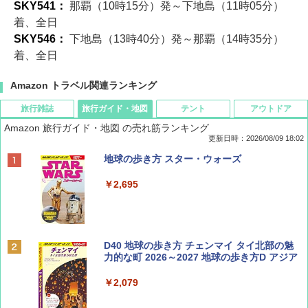
SKY541：
那覇（10時15分）発～下地島（11時05分）
着、全日
SKY546：
下地島（13時40分）発～那覇（14時35分）
着、全日
Amazon トラベル関連ランキング
旅行雑誌
旅行ガイド・地図
テント
アウトドア
Amazon 旅行ガイド・地図 の売れ筋ランキング
更新日時：2026/08/09 18:02
BE-PAL(ビ-パル) 2026年 9 月号【特別付録:
地球の歩き方 スター・ウォーズ
SOTO ミニマル"旅"財布 ランダム2種】
￥2,695
￥1,500
ディズニーファン ２０２６年 ９月号 [雑
D40 地球の歩き方 チェンマイ タイ北部の魅
誌] (ＤＩＳＮＥＹ ＦＡＮ)
力的な町 2026～2027 地球の歩き方D アジア
￥713
￥2,079