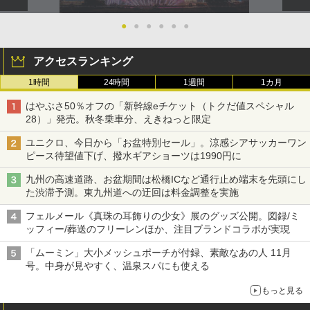
●
●
●
●
●
●
アクセスランキング
1時間
24時間
1週間
1カ月
はやぶさ50％オフの「新幹線eチケット（トクだ値スペシャル
28）」発売。秋冬乗車分、えきねっと限定
ユニクロ、今日から「お盆特別セール」。涼感シアサッカーワン
ピース待望値下げ、撥水ギアショーツは1990円に
九州の高速道路、お盆期間は松橋ICなど通行止め端末を先頭にし
た渋滞予測。東九州道への迂回は料金調整を実施
フェルメール《真珠の耳飾りの少女》展のグッズ公開。図録/ミ
ッフィー/葬送のフリーレンほか、注目ブランドコラボが実現
「ムーミン」大小メッシュポーチが付録、素敵なあの人 11月
号。中身が見やすく、温泉スパにも使える
もっと見る