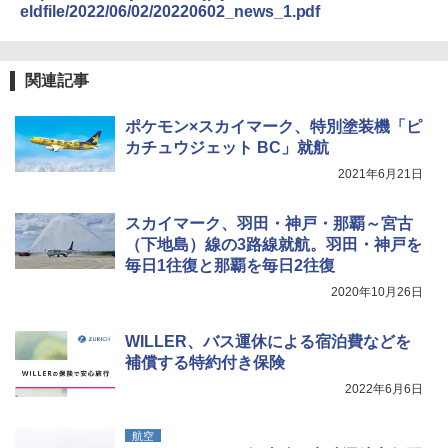
eldfile/2022/06/02/20220602_news_1.pdf
￥3,680
[キャンパーズコレクション 山善] 傘みたいに
広げるだけ パッとサッとテント ブラックコ
関連記事
ーティング フルクローズ メッシュ 3-4人用
Across やわらか保冷剤 日本製 固まらない 1
簡単設置 ポップアップテント エクルベージ
1cm ソフト 2個セット (2個セット)
ュ(BC仕様) PATC-150B(EB)
ポケモン×スカイマーク、特別塗装機「ピ
￥680
カチュウジェット BC」就航
￥9,990
2021年6月21日
着替えテント トイレテント 透けない【換気
[キャンパーズコレクション 山善] 傘みたいに
スカイマーク、羽田・神戸・那覇～宮古
通気窓付き】収納袋付き UVカット 防水 防災
広げるだけ パッとサッとテント キューブワ
コンパクト iimono117 (ブルー)
（下地島）線の3路線就航。羽田・神戸を
イドプラス ブラックコーティング フルクロ
ーズ メッシュ 5人用 簡単設置 ポップアップ
毎日1往復と那覇を毎日2往復
テント PATCW-200B エクルベージュ
￥3,180
2020年10月26日
￥15,990
WILLER、バス運休による宿泊費などを
補償する特約付き保険
2022年6月6日
航空