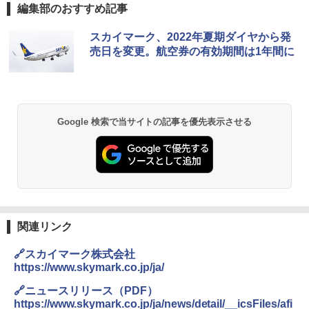
編集部のおすすめ記事
[キャンパーズコレクション 山善] ポップアッ
DEWEL パラソル 大型 ビーチ アウトドアパ
スカイマーク、2022年夏期ダイヤから発
プテント 傘みたいに広げて畳める パッとサ
ラソル ガーデン サイトシート付 折りたたみ
売日を変更。航空券の有効期間は1年間に
ッとサンシェード キューブ フルクローズ メ
防水 UVカット 4段階高さ調整 軽量 収納袋付
ッシュ 簡単設置 ワンタッチテント キャンプ
き
&ハイキング カーキ PATC-150(KH)
￥6,459
￥6,829
Google 検索で当サイトの記事を優先表示させる
GRANDOOR ステンレス保冷剤 2個セット 2
PYKES PEAK (パイクスピーク) 着替えテン
026リニューアル 急速冷凍 空間倍増 衛生的
ト プライバシー テント 【中が透けない】 1
コンパクト 保冷力長持ち
人用 折りたたみ 防災グッズ 災害用トイレ ビ
ーチ ピクニック ポップアップテント 携帯 簡
￥2,980
易 トイレテント (オリーブ)
￥4,836
熊撃退スプレー 熊よけスプレー 熊スプレー
関連リンク
【日本企業販売】超強力クマ対策スプレー 30
0ml（連続噴射30秒）110ml（連続噴射15
🔗スカイマーク株式会社
ENDLESS BASE 《めざましテレビで紹介》
秒）射程5～10m 安全ロック搭載 携帯収納袋
テント ワンタッチ RENEW 幅200 2-3人用 43
付き ヒグマ・イノシシ対策 自治体・教育機
https://www.skymark.co.jp/ja/
500002(88859)
関の購入実績 登山・キャンプ・アウトドア・
防災用品 長期保存可能 緊急時用 日本国内発
🔗ニュースリリース（PDF）
送
https://www.skymark.co.jp/ja/news/detail/__icsFiles/afi
￥5,999