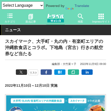
Powered by
Translate
トラベル Watch
旅の方法
空旅
飛行機
カテゴリ
過去記事
検索
Impressサイト
ニュース
スカイマーク、大手町・丸の内・有楽町エリアの
沖縄飲食店とコラボ。下地島（宮古）行きの航空
券など当たる
編集部：大竹菜々子
2022年11月9日 09:00
リスト
2022年11月10日～12月10日 実施