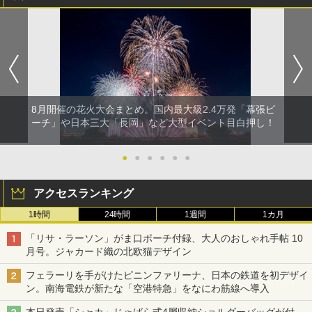
8月開催の花火大会まとめ。国内最大級2.4万発「幕張ビ
ーチ」や日本三大「長岡」など大型イベント目白押し！
●
●
●
●
●
●
アクセスランキング
1時間
24時間
1週間
1カ月
「リサ・ラーソン」がま口ポーチ付録、大人のおしゃれ手帖 10
月号。ジャカード織の北欧猫デザイン
フェラーリを手がけたピニンファリーナ、日本の鉄道を初デザイ
ン。南海電鉄が新たな「空港特急」をなにわ筋線へ導入