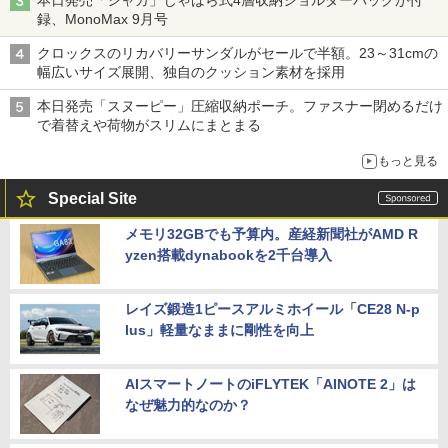
本日発売「シャカ」じゃばら式4層収納ショルダーバッグが付
録、MonoMax 9月号
クロックスのリカバリーサンダルがセールで半額。23～31cmの
幅広いサイズ展開、独自のクッション素材を採用
本日発売「スヌーピー」圧縮収納ポーチ。ファスナー閉めるだけ
で着替えや荷物がスリムにまとまる
もっと見る
Special Site
メモリ32GBでも予算内。産経新聞社がAMD R
yzen搭載dynabookを2千台導入
レイズ鍛造1ピースアルミホイール「CE28 N-p
lus」軽量なままに剛性を向上
AIスマートノートのiFLYTEK「AINOTE 2」は
なぜ魅力的なのか？