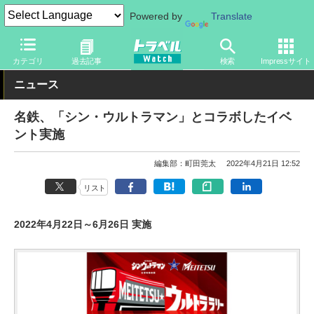
Powered by
Translate
トラベル Watch
旅の方法
鉄旅
電車
カテゴリ
過去記事
検索
Impressサイト
ニュース
名鉄、「シン・ウルトラマン」とコラボしたイベ
ント実施
編集部：町田莞太
2022年4月21日 12:52
リスト
2022年4月22日～6月26日 実施