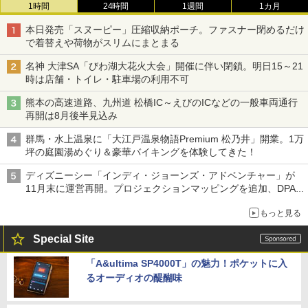
1時間
24時間
1週間
1カ月
本日発売「スヌーピー」圧縮収納ポーチ。ファスナー閉めるだけ
で着替えや荷物がスリムにまとまる
名神 大津SA「びわ湖大花火大会」開催に伴い閉鎖。明日15～21
時は店舗・トイレ・駐車場の利用不可
熊本の高速道路、九州道 松橋IC～えびのICなどの一般車両通行
再開は8月後半見込み
群馬・水上温泉に「大江戸温泉物語Premium 松乃井」開業。1万
坪の庭園湯めぐり＆豪華バイキングを体験してきた！
ディズニーシー「インディ・ジョーンズ・アドベンチャー」が
11月末に運営再開。プロジェクションマッピングを追加、DPA
は1500円
もっと見る
Special Site
「A&ultima SP4000T」の魅力！ポケットに入
るオーディオの醍醐味