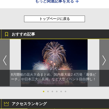
もっと関連記事を見る
トップページに戻る
おすすめ記事
8月開催の花火大会まとめ。国内最大級2.4万発「幕張ビ
ーチ」や日本三大「長岡」など大型イベント目白押し！
●
●
●
●
●
●
アクセスランキング