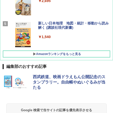
￥2,695
￥1,760
BE-PAL(ビ-パル) 2026年 9 月号【特別付録:
新しい日本地理 地図・統計・移動から読み
SOTO ミニマル"旅"財布 ランダム2種】
解く (講談社現代新書)
￥1,500
￥1,540
Amazonランキングをもっと見る
編集部のおすすめ記事
[キャンパーズコレクション 山善] ポップアッ
BUNDOK(バンドック)ソロ ドーム 1 EX BDK
西武鉄道、映画ドラえもん公開記念のス
プテント 傘みたいに広げて畳める パッとサ
-08EX カーキ ソロキャンプ ポリエステル フ
タンプラリー。自由帳やぬいぐるみが当
ッとサンシェード キューブ フルクローズ メ
レーム テント
たる
ッシュ 簡単設置 ワンタッチテント キャンプ
&ハイキング カーキ PATC-150(KH)
￥14,800
￥6,832
GRANDOOR ステンレス保冷剤 2個セット 2
Google 検索で当サイトの記事を優先表示させる
026リニューアル 急速冷凍 空間倍増 衛生的