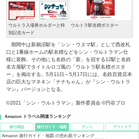
ウルトラ入場券ホルダーと特
ウルトラ駅名標ポスター
別記念カード
期間中は新鵜沼駅を「シン・ウヌマ駅」として西改札
口と1番線ホームの駅名標などをシン・ウルトラマン仕
様に装飾。その他にも名鉄の「新」を冠する12駅と名鉄
名古屋駅でタイトルロゴ風の「ウルトラ駅名標ポスタ
ー」を掲出する。5月11日～5月17日には、名鉄百貨店本
店の巨大なマネキン「ナナちゃん」が『シン・ウルトラ
マン』バージョンとなる。
©2021「シン・ウルトラマン」製作委員会 ©円谷プロ
Amazon トラベル関連ランキング
旅行雑誌
旅行ガイド・地図
テント
アウトドア
Amazon 旅行ガイド・地図 の売れ筋ランキング