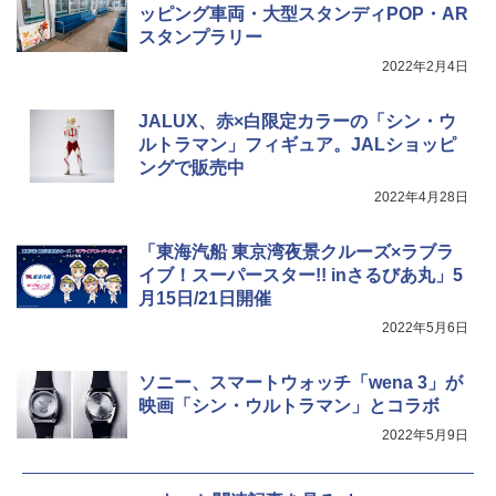
ッピング車両・大型スタンディPOP・AR
Coleman(コールマン) ツーリングドーム/LD
X 2人用 3人用 キャンプ アウトドア フェス
スタンプラリー
￥7,299
収納 コンパクト 簡単設営 カンガルーテント
2022年2月4日
ソロキャンプ ソロテント
￥20,718
JALUX、赤×白限定カラーの「シン・ウ
ルトラマン」フィギュア。JALショッピ
ングで販売中
2022年4月28日
「東海汽船 東京湾夜景クルーズ×ラブラ
イブ！スーパースター!! inさるびあ丸」5
月15日/21日開催
2022年5月6日
ソニー、スマートウォッチ「wena 3」が
映画「シン・ウルトラマン」とコラボ
2022年5月9日