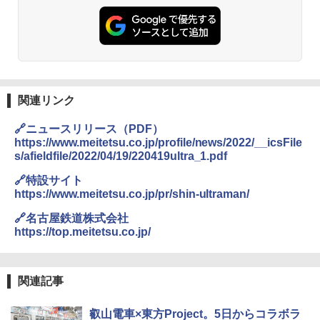
PYKES PEAK (パイクスピーク) 着替えテン
コンパクト 保冷力長持ち
ト プライバシー テント 【中が透けない】 1
人用 折りたたみ 防災グッズ 災害用トイレ ビ
￥2,980
ーチ ピクニック ポップアップテント 携帯 簡
易 トイレテント (オリーブ)
DEWEL パラソル 大型 ビーチ アウトドアパ
￥-
ラソル ガーデン サイトシート付 折りたたみ
防水 UVカット 4段階高さ調整 軽量 収納袋付
関連リンク
き
ENDLESS BASE 《めざましテレビで紹介》
🔗ニュースリリース（PDF）
テント ワンタッチ RENEW 幅200 2-3人用 43
￥6,459
https://www.meitetsu.co.jp/profile/news/2022/__icsFile
500002(89147)
s/afieldfile/2022/04/19/220419ultra_1.pdf
￥5,499
ポインターライト 強力 小型 緑色/赤色/青紫色
🔗特設サイト
USB充電式 高精度 超長距離照射 長時間使用
https://www.meitetsu.co.jp/pr/shin-ultraman/
可能 安全ロック付き 高安全性 金属製耐久 コ
[キャンパーズコレクション 山善] 傘みたいに
ンパクト多機能設計 持ち運び便利 アウトド
🔗名古屋鉄道株式会社
広げるだけ パッとサッとテント ブラックコ
ア/オフィス/教育現場/展示会用 緑
https://top.meitetsu.co.jp/
ーティング フルクローズ メッシュ 3-4人用
簡単設置 ポップアップテント エクルベージ
￥1,180
ュ(BC仕様) PATC-150B(EB)
関連記事
￥8,991
電動エアーポンプ SUP用 20PSI 電動ポンプ
ゴムボート 空気入れ 空気抜き 自動停止 過熱
叡山電車×東方Project。5日からコラボラ
保護 日光可読lcd 7種類ノズル付き