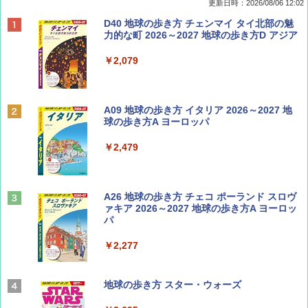
更新日時：2026/08/06 12:02
ディズニーファン ２０２６年 ９月号 [雑
D40 地球の歩き方 チェンマイ タイ北部の魅
誌] (ＤＩＳＮＥＹ ＦＡＮ)
力的な町 2026～2027 地球の歩き方D アジア
￥713
￥2,079
Coyote No.89 特集 星野道夫 夢見る旅
A09 地球の歩き方 イタリア 2026～2027 地
球の歩き方A ヨーロッパ
￥1,540
￥2,479
山と溪谷 2026年8月号「南アルプス大全」
A26 地球の歩き方 チェコ ポーランド スロヴ
ァキア 2026～2027 地球の歩き方A ヨーロッ
パ
￥1,540
￥2,277
AIRLINE（エアライン）2026年9月号【特
地球の歩き方 スター・ウォーズ
集】ボーイング110周年を祝して！