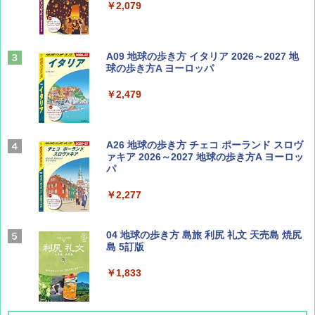
￥1,500
￥2,079
ディズニーファン ２０２６年 ９月号 [雑
A09 地球の歩き方 イタリア 2026～2027 地
誌] (ＤＩＳＮＥＹ ＦＡＮ)
球の歩き方A ヨーロッパ
￥713
￥2,479
山と溪谷 2026年8月号「南アルプス大全」
A26 地球の歩き方 チェコ ポーランド スロヴ
ァキア 2026～2027 地球の歩き方A ヨーロッ
パ
￥1,540
￥2,277
サライ 2026年 9月号 [雑誌]
04 地球の歩き方 島旅 利尻 礼文 天売島 焼尻
島 5訂版
￥600
￥1,833