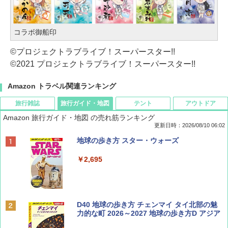
コラボ御船印
©プロジェクトラブライブ！スーパースター!!
©2021 プロジェクトラブライブ！スーパースター!!
Amazon トラベル関連ランキング
旅行雑誌
旅行ガイド・地図
テント
アウトドア
Amazon 旅行ガイド・地図 の売れ筋ランキング
更新日時：2026/08/10 06:02
BE-PAL(ビ-パル) 2026年 10 月号【特別付録:
地球の歩き方 スター・ウォーズ
ノルディスク 4ホール鋳鉄スキレット】
￥2,695
￥1,540
BE-PAL(ビ-パル) 2026年 9 月号【特別付録:
D40 地球の歩き方 チェンマイ タイ北部の魅
SOTO ミニマル"旅"財布 ランダム2種】
力的な町 2026～2027 地球の歩き方D アジア