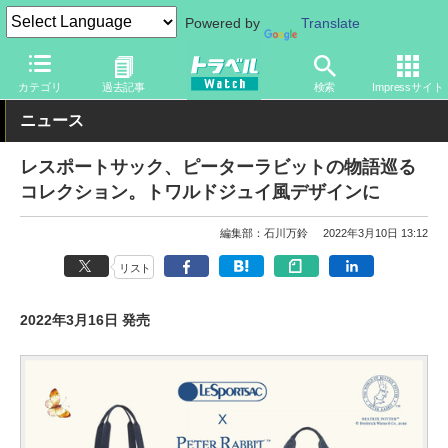
Powered by
Translate
トラベル Watch
旅のアイテム
旅行グッズ
バッグ
カテゴリ
過去記事
検索
Impressサイト
ニュース
レスポートサック、ピーターラビットの物語巡る
コレクション。トワルドジュイ風デザインに
編集部：石川万鈴
2022年3月10日 13:12
リスト
2022年3月16日 発売