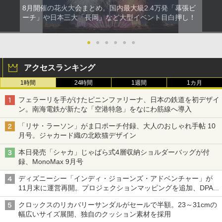
8月開催の花火大会まとめ。国内最大級2.4万発「幕張ビ
ーチ」や日本三大「長岡」など大型イベント目白押し！
●
●
●
●
●
●
アクセスランキング
1時間
24時間
1週間
1カ月
フェラーリを手がけたピニンファリーナ、日本の鉄道を初デザイ
ン。南海電鉄が新たな「空港特急」をなにわ筋線へ導入
「リサ・ラーソン」がま口ポーチ付録、大人のおしゃれ手帖 10
月号。ジャカード織の北欧猫デザイン
本日発売「シャカ」じゃばら式4層収納ショルダーバッグが付
録、MonoMax 9月号
ディズニーシー「インディ・ジョーンズ・アドベンチャー」が
11月末に運営再開。プロジェクションマッピングを追加、DPA
は1500円
クロックスのリカバリーサンダルがセールで半額。23～31cmの
幅広いサイズ展開、独自のクッション素材を採用