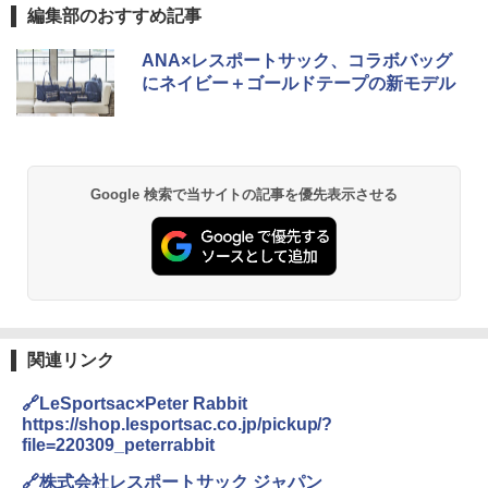
編集部のおすすめ記事
D40 地球の歩き方 チェンマイ タイ北部の魅
[キャンパーズコレクション 山善] ポップアッ
DEWEL パラソル 大型 ビーチ アウトドアパ
ANA×レスポートサック、コラボバッグ
力的な町 2026～2027 地球の歩き方D アジア
プテント 傘みたいに広げて畳める パッとサ
ラソル ガーデン サイトシート付 折りたたみ
にネイビー＋ゴールドテープの新モデル
ッとサンシェード キューブ フルクローズ メ
防水 UVカット 4段階高さ調整 軽量 収納袋付
ッシュ 簡単設置 ワンタッチテント キャンプ
き
￥2,079
&ハイキング カーキ PATC-150(KH)
￥6,459
￥6,831
A09 地球の歩き方 イタリア 2026～2027 地
Google 検索で当サイトの記事を優先表示させる
球の歩き方A ヨーロッパ
BUNDOK(バンドック)ソロ ドーム 1 EX BDK
PYKES PEAK (パイクスピーク) 着替えテン
-08EX カーキ ソロキャンプ ポリエステル フ
ト プライバシー テント 【中が透けない】 1
レーム テント
￥2,479
人用 折りたたみ 防災グッズ 災害用トイレ ビ
ーチ ピクニック ポップアップテント 携帯 簡
￥14,800
易 トイレテント (ブラック)
地球の歩き方 スター・ウォーズ
￥4,980
GRANDOOR ステンレス保冷剤 2個セット 2
関連リンク
￥2,695
026リニューアル 急速冷凍 空間倍増 衛生的
コンパクト 保冷力長持ち
🔗LeSportsac×Peter Rabbit
ENDLESS BASE 《めざましテレビで紹介》
テント ワンタッチ RENEW 幅200 2-3人用 43
https://shop.lesportsac.co.jp/pickup/?
￥2,980
500002(88859)
file=220309_peterrabbit
A26 地球の歩き方 チェコ ポーランド スロヴ
🔗株式会社レスポートサック ジャパン
ァキア 2026～2027 地球の歩き方A ヨーロッ
￥5,999