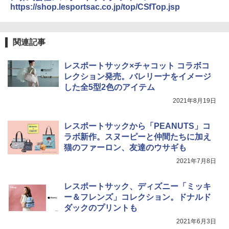
ニューエラ New Era キャップ メッシュキャ
パ
https://shop.lesportsac.co.jp/top/CSfTop.jsp
ップ 9FORTY AFrame 15226380 NER37C00
94 ストーン ニューエラキャップ 9FORTYA
￥2,277
[キャンパーズコレクション 山善] 傘みたいに
サーフライダーファウンデーション Surfride
広げるだけ パッとサッとテント ブラックコ
r Foundation コラボ Aフレーム メンズ レデ
関連記事
ーティング フルクローズ メッシュ 3-4人用
ィース 帽子 スナップバック a-frame 9フォー
簡単設置 ポップアップテント エクルベージ
ティー男女兼用ユニセックス 夏用 日除けUV
新しい日本地理 地図・統計・移動から読み
ュ(BC仕様) PATC-150B(EB)
ケア FREE
解く (講談社現代新書)
レスポートサック×チャコット コラボコ
レクション発売。バレリーナをイメージ
￥9,990
￥4,400
￥1,540
した全5型2色のアイテム
2021年8月19日
[キャンパーズコレクション 山善] 傘みたいに
熊撃退スプレー 熊よけスプレー 熊スプレー
広げるだけ パッとサッとテント キューブワ
【日本企業販売】超強力クマ対策スプレー 30
レスポートサックから「PEANUTS」コ
イド ブラックコーティング フルクローズ メ
0ml（連続噴射30秒）110ml（連続噴射15
ッシュ 4人用 簡単設置 ポップアップテント P
秒）射程5～10m 安全ロック搭載 携帯収納袋
ラボ新作。スヌーピーと仲間たちに加え
ATCW-150B エクルベージュ
付き ヒグマ・イノシシ対策 自治体・教育機
猫のファーロン、友達のウサギも
関の購入実績 登山・キャンプ・アウトドア・
防災用品 長期保存可能 緊急時用 日本国内発
2021年7月8日
￥-
送
レスポートサック、ディズニー「ミッキ
￥3,680
ー＆フレンズ」コレクション。ドナルド
ダックのプリントも
2021年6月3日