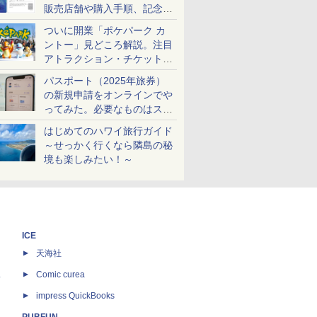
販売店舗や購入手順、記念チ
ケットも解説
ついに開業「ポケパーク カ
ントー」見どころ解説。注目
アトラクション・チケット手
配・来場前に必要な準備は？
パスポート（2025年旅券）
の新規申請をオンラインでや
ってみた。必要なものはスマ
ホとマイナカードのみ
はじめてのハワイ旅行ガイド
～せっかく行くなら隣島の秘
境も楽しみたい！～
ICE
天海社
ス
Comic curea
impress QuickBooks