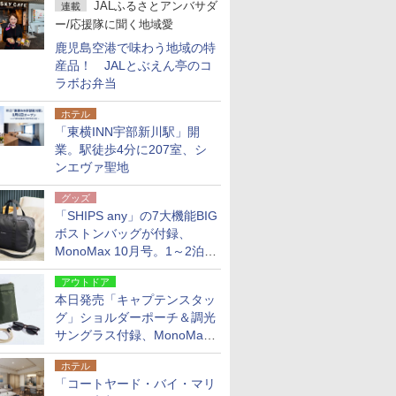
JALふるさとアンバサダ
連載
ー/応援隊に聞く地域愛
鹿児島空港で味わう地域の特
産品！ JALとぶえん亭のコ
ラボお弁当
ホテル
「東横INN宇部新川駅」開
業。駅徒歩4分に207室、シ
ンエヴァ聖地
グッズ
「SHIPS any」の7大機能BIG
ボストンバッグが付録、
MonoMax 10月号。1～2泊の
荷物、キャリーオンも可能
アウトドア
本日発売「キャプテンスタッ
グ」ショルダーポーチ＆調光
サングラス付録、MonoMax
9月号増刊
ホテル
「コートヤード・バイ・マリ