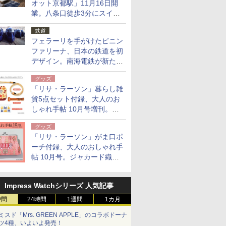
オット京都駅」11月16日開
業。八条口徒歩3分にスイー
ト含む全270室、ダイニング
鉄道
も併設
フェラーリを手がけたピニン
ファリーナ、日本の鉄道を初
デザイン。南海電鉄が新たな
「空港特急」をなにわ筋線へ
グッズ
導入
「リサ・ラーソン」暮らし雑
貨5点セット付録、大人のお
しゃれ手帖 10月号増刊。
USBケーブルや缶ケースなど
グッズ
「リサ・ラーソン」がま口ポ
ーチ付録、大人のおしゃれ手
帖 10月号。ジャカード織の
北欧猫デザイン
Impress Watchシリーズ 人気記事
時間
24時間
1週間
1カ月
ミスド「Mrs. GREEN APPLE」のコラボドーナ
ツ4種、いよいよ発売！