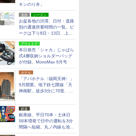
キンのり弁」
道路
シーズン
お盆各地の渋滞、日付・道路
別の通過所要時間の一覧。ピ
ークは下り8日・13日、上り
14日・15日
アウトドア
本日発売「シャカ」じゃばら
式4層収納ショルダーバッグ
が付録、MonoMax 9月号
ホテル
「アパホテル〈福岡天神〉」
9月開業。地下鉄七隈線「天
神南駅」徒歩3分に70室、エ
リア初の直営店
鉄道
銀座線、平日70本・土休日
58本増発で日中の運転を3分
間隔へ短縮。丸ノ内線も池袋
～中野坂上を4分間隔に