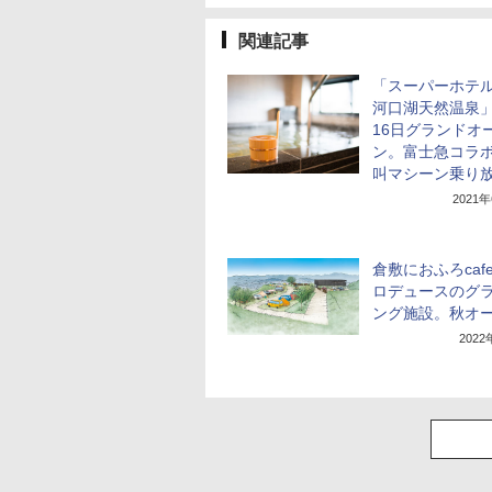
関連記事
「スーパーホテ
河口湖天然温泉」
16日グランドオ
ン。富士急コラ
叫マシーン乗り
2021
倉敷におふろcaf
ロデュースのグ
ング施設。秋オ
202