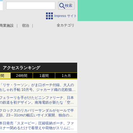
Impress サイト
全カテゴリ
商業施設
宿泊
アクセスランキング
時間
24時間
1週間
1カ月
「リサ・ラーソン」がま口ポーチ付録、大人の
おしゃれ手帖 10月号。ジャカード織の北欧猫デ
ザイン
フェラーリを手がけたピニンファリーナ、日本
の鉄道を初デザイン。南海電鉄が新たな「空港
特急」をなにわ筋線へ導入
クロックスのリカバリーサンダルがセールで半
額。23～31cmの幅広いサイズ展開、独自のク
ッション素材を採用
本日発売「スヌーピー」圧縮収納ポーチ。ファ
スナー閉めるだけで着替えや荷物がスリムにま
とまる