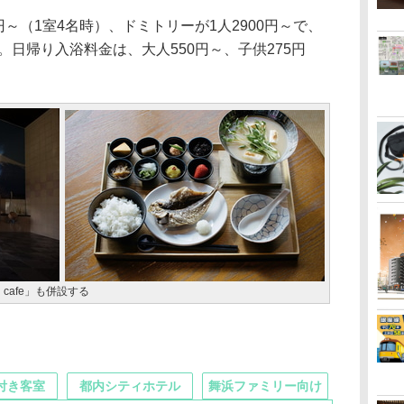
～（1室4名時）、ドミトリーが1人2900円～で、
。日帰り入浴料金は、大人550円～、子供275円
cafe」も併設する
付き客室
都内シティホテル
舞浜ファミリー向け