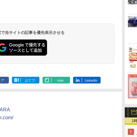
北陸 福井 あわら
品川プリンスホテ
舞浜ビューホテル
箱根湯本温泉 ホテ
ホテルトラスティ東
オリエンタルホテル
下呂温泉 水明館
住友不動産ホテル ヴ
東京ベイ舞浜ホテル
温泉 清風荘（北陸
ル イーストタワー
ｂｙ ＨＵＬＩＣ
ル おかだ
京ベイサイド
東京ベイ
ィラフォンテーヌグラ
ファーストリゾート
8,250円～
最大級の庭園露天風
（旧：東京ベイ舞浜
ンド東京有明
9,958円～
11,200円～
5,450円～
5,200円～
4,290円～
呂の宿 清風荘）
ホテル）
19,541円～
5,758円～
6,070円～
 検索で当サイトの記事を優先表示させる
ェア
はてブ
note
LinkedIn
WARA
nn.com/
1