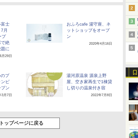
ル富士
おふろcafe 湯守座、ネ
7月
ットショップをオープ
ープ
ン
ボで絶
2020年4月16日
放題に
年6月29日
eのプ
湯河原温泉 源泉上野
ランピ
屋、空き家再生で1棟貸
ープン
し切りの温泉付き宿
2年3月7日
2022年7月8日
トップページに戻る