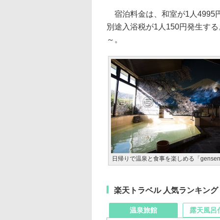
宿泊料金は、和室が1人4995円
別途入浴税が1人150円発生する
～。
日帰りで温泉と食事を楽しめる「gensen 
楽天トラベル 人気ランキング
温泉旅館
露天風呂