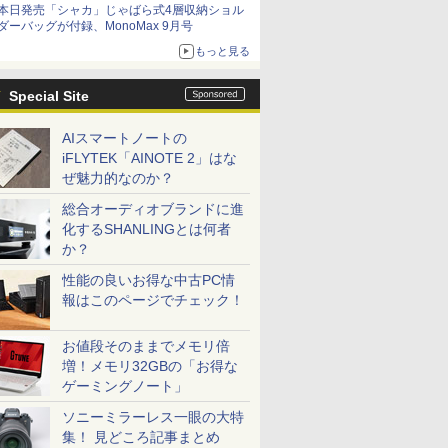
本日発売「シャカ」じゃばら式4層収納ショル
ダーバッグが付録、MonoMax 9月号
もっと見る
Special Site
AIスマートノートの
iFLYTEK「AINOTE 2」はな
ぜ魅力的なのか？
総合オーディオブランドに進
化するSHANLINGとは何者
か？
性能の良いお得な中古PC情
報はこのページでチェック！
お値段そのままでメモリ倍
増！メモリ32GBの「お得な
ゲーミングノート」
ソニーミラーレス一眼の大特
集！ 見どころ記事まとめ