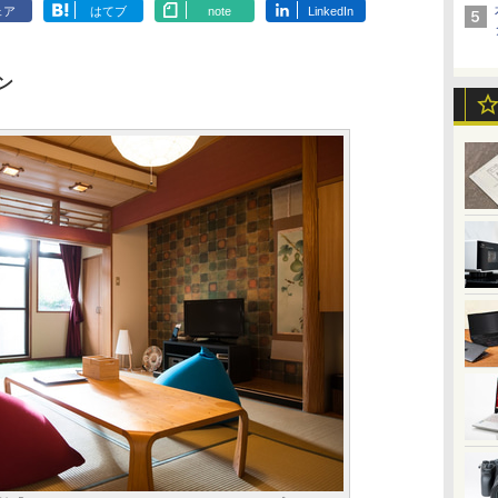
ェア
はてブ
note
LinkedIn
ン