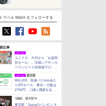
トラベル Watch をフォローする
新記事
セール
ユニクロ、今日から「お盆特
別セール」。涼感シアサッカ
ーワンピース待望値下げ、撥
水ギアショーツは1990円に
セール
道路
WILLER、高速バス1kmあた
り5円セール。東京～大阪は
2750円、ご縁に感謝を込め
た20周年記念キャンペーン
週末駅弁
連載
東京駅「Suicaのペンギン チ