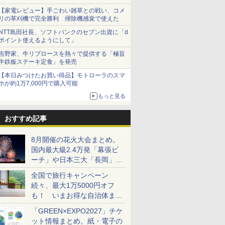
【家電レビュー】手ごわい雑草との戦い、コメ
リの草刈機で完全勝利 掃除機感覚で使えた
NTT島田社長、ソフトバンクのセブン出資に「d
ポイント使えるようにして」
吉野家、牛リブロースを熱々で提供する「極旨
牛鉄板ステーキ定食」を発売
【本日みつけたお買い得品】モトローラのスマ
ホが約1万7,000円で購入可能
もっと見る
おすすめ記事
8月開催の花火大会まとめ。
国内最大級2.4万発「幕張ビ
ーチ」や日本三大「長岡」な
ど大型イベント目白押し！
全国で旅行キャンペーン
続々、最大1万5000円オフ
も！ いまお得な自治体まと
め
「GREEN×EXPO2027」チケ
ット情報まとめ。紙・電子の