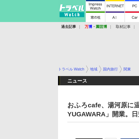
過去記事
万
博
・
園芸博
取材記事
トラベル Watch
地域
国内旅行
関東
ニュース
おふろcafe、湯河原に温泉旅
YUGAWARA」開業。