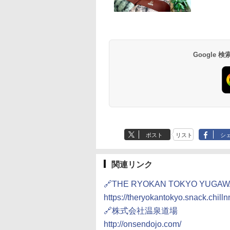
草津温泉 ホテル櫻
品川プリンスホテル
グランドニッコー東
海のサウナ＆スパ
東京ドームホテル
シェラトン・グラン
井
京ベイ 舞浜
オールインクルーシ
デ・トーキョーベ
7,037円～
7,980円～
ブ 島原温泉ホテル
イ・ホテル
14,300円～
6,800円～
南風楼
10,450円～
7,950円～
Google
ポスト
リスト
シ
関連リンク
🔗THE RYOKAN TOKYO YUGA
https://theryokantokyo.snack.chill
🔗株式会社温泉道場
http://onsendojo.com/