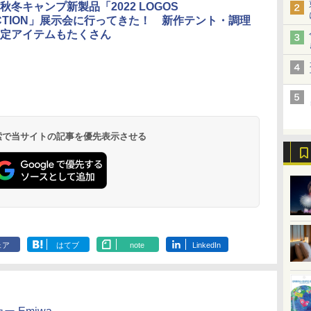
秋冬キャンプ新製品「2022 LOGOS
ECTION」展示会に行ってきた！ 新作テント・調理
定アイテムもたくさん
北陸 福井 あわら
品川プリンスホテ
舞浜ビューホテル
箱根湯本温泉 ホテ
ホテルトラスティ東
オリエンタルホテル
下呂温泉 水明館
住友不動産ホテル ヴ
東京ベイ舞浜ホテル
温泉 清風荘（北陸
ル イーストタワー
ｂｙ ＨＵＬＩＣ
ル おかだ
京ベイサイド
東京ベイ
ィラフォンテーヌグラ
ファーストリゾート
8,250円～
最大級の庭園露天風
（旧：東京ベイ舞浜
ンド東京有明
9,958円～
11,200円～
5,450円～
5,200円～
4,290円～
呂の宿 清風荘）
ホテル）
19,541円～
5,758円～
6,070円～
 検索で当サイトの記事を優先表示させる
ェア
はてブ
note
LinkedIn