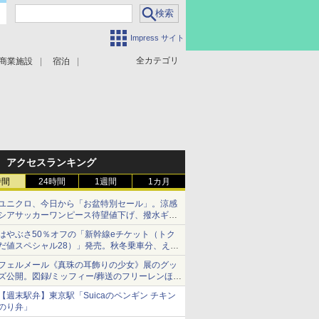
Impress サイト
全カテゴリ
商業施設
宿泊
アクセスランキング
時間
24時間
1週間
1カ月
ユニクロ、今日から「お盆特別セール」。涼感
シアサッカーワンピース待望値下げ、撥水ギア
ショーツは1990円に
はやぶさ50％オフの「新幹線eチケット（トク
だ値スペシャル28）」発売。秋冬乗車分、えき
ねっと限定
フェルメール《真珠の耳飾りの少女》展のグッ
ズ公開。図録/ミッフィー/葬送のフリーレンほ
か、注目ブランドコラボが実現
【週末駅弁】東京駅「Suicaのペンギン チキン
のり弁」