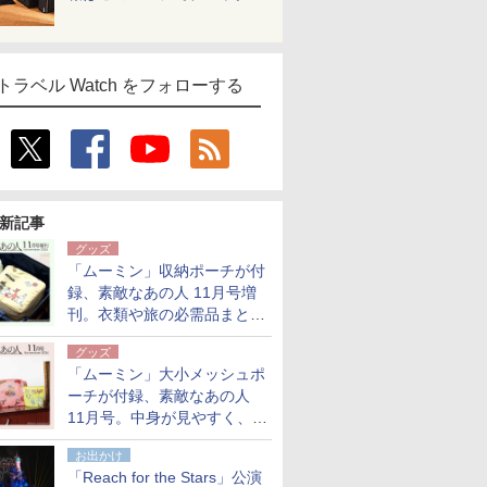
トラベル Watch をフォローする
新記事
グッズ
「ムーミン」収納ポーチが付
録、素敵なあの人 11月号増
刊。衣類や旅の必需品まとま
る大小2個セット
グッズ
「ムーミン」大小メッシュポ
ーチが付録、素敵なあの人
11月号。中身が見やすく、温
泉スパにも使える
お出かけ
「Reach for the Stars」公演