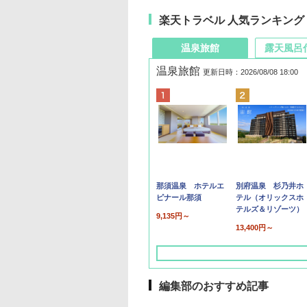
楽天トラベル 人気ランキング
温泉旅館
露天風呂
温泉旅館
更新日時：2026/08/08 18:00
那須温泉 ホテルエ
別府温泉 杉乃井ホ
ピナール那須
テル（オリックスホ
テルズ＆リゾーツ）
9,135円～
13,400円～
編集部のおすすめ記事