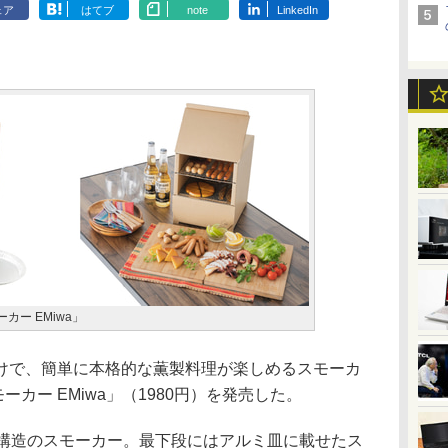
ェア
はてブ
note
LinkedIn
カー EMiwa」
で、簡単に本格的な薫製料理が楽しめるスモーカ
ーカー EMiwa」（1980円）を発売した。
構造のスモーカー。最下段にはアルミ皿に載せたス