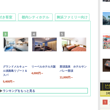
付き客室
都内シティホテル
舞浜ファミリー向け
グランドメルキュー
リーベルホテル大阪
那須温泉 ホテルサン
ル淡路島リゾート＆
バレー那須
4,000円～
スパ
11,000円～
5,400円～
ランキングをもっと見る
1