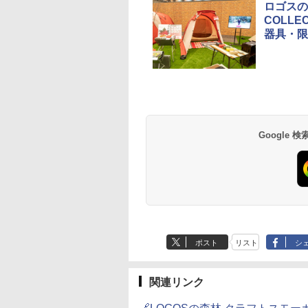
ロゴスの
COLL
器具・限
草津温泉 ホテル櫻
品川プリンスホテル
グランドニッコー東
海のサウナ＆スパ
東京ドームホテル
シェラトン・グラン
井
京ベイ 舞浜
オールインクルーシ
デ・トーキョーベ
7,037円～
7,980円～
ブ 島原温泉ホテル
イ・ホテル
14,300円～
6,800円～
南風楼
10,450円～
7,950円～
Google
ポスト
リスト
シ
関連リンク