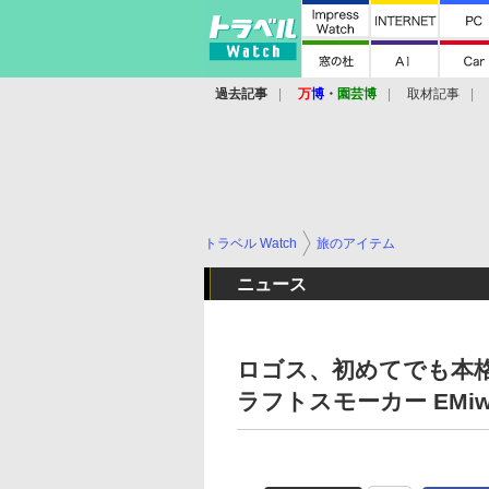
過去記事
万
博
・
園芸博
取材記事
トラベル Watch
旅のアイテム
ニュース
ロゴス、初めてでも本格
ラフトスモーカー EMi