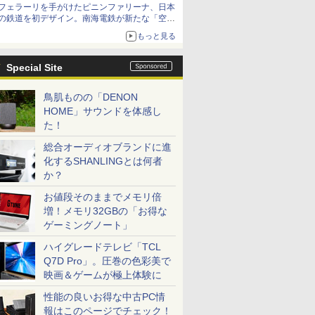
フェラーリを手がけたピニンファリーナ、日本
の鉄道を初デザイン。南海電鉄が新たな「空港
特急」をなにわ筋線へ導入
もっと見る
Special Site
鳥肌ものの「DENON
HOME」サウンドを体感し
た！
総合オーディオブランドに進
化するSHANLINGとは何者
か？
お値段そのままでメモリ倍
増！メモリ32GBの「お得な
ゲーミングノート」
ハイグレードテレビ「TCL
Q7D Pro」。圧巻の色彩美で
映画＆ゲームが極上体験に
性能の良いお得な中古PC情
報はこのページでチェック！