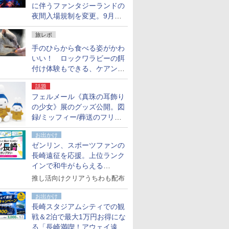
に伴うファンタジーランドの
夜間入場規制を変更。9月か
ら18時50分～20時ごろに
旅レポ
手のひらから食べる姿がかわ
いい！ ロックワラビーの餌
付け体験もできる、ケアンズ
でアサートン高原の日本語ガ
話題
イド付きツアーに参加してみ
フェルメール《真珠の耳飾り
た
の少女》展のグッズ公開。図
録/ミッフィー/葬送のフリー
レンほか、注目ブランドコラ
お出かけ
ボが実現
ゼンリン、スポーツファンの
長崎遠征を応援。上位ランク
インで和牛がもらえる
「GO！GO！長崎スタンプラ
推し活向けクリアうちわも配布
リー」
お出かけ
長崎スタジアムシティでの観
戦＆2泊で最大1万円お得にな
る「長崎満喫！アウェイ遠征