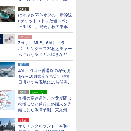
応援キャンペーン」
鉄道
はやぶさ50％オフの「新幹線
eチケット（トクだ値スペシ
ャル28）」発売。秋冬乗車
分、えきねっと限定
グッズ
Zoff、「MLB」6球団コラ
ボ。サングラス24種とチャー
ムにもなるメガネ拭きなど雑
貨24種
航空
JAL、羽田～香港線の深夜便
を9～10月限定で設定。弾丸
日帰りでも現地に19時間滞在
できる
道路
シーズン
九州の高速道路、お盆期間は
松橋ICなど通行止め端末を先
頭にした渋滞予測。東九州道
への迂回は料金調整を実施
話題
オリエンタルランド、令和8