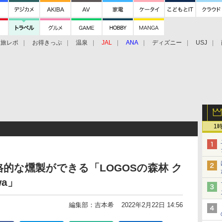
旅レポ
お得きっぷ
温泉
JAL
ANA
ディズニー
USJ
1
的な燻製ができる「LOGOSの森林 ク
wa」
編集部：吉本希
2022年2月22日 14:56