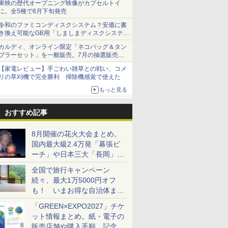
東映の歴代オープニング映像がカプセルトイ
に。全5種で8月下旬発売
令和のファミコンディスクシステム？安価に書
き換え可能なGB用「しましまディスクシステ
ム」
カルディ、オンライン限定「ネコバッグ＆タン
ブラーセット」を一般販売。7月の抽選販売の
当選無効分
【家電レビュー】手ごわい雑草との戦い、コメ
リの草刈機で完全勝利 掃除機感覚で使えた
もっと見る
おすすめ記事
8月開催の花火大会まとめ。
国内最大級2.4万発「幕張ビ
ーチ」や日本三大「長岡」な
ど大型イベント目白押し！
全国で旅行キャンペーン
続々、最大1万5000円オフ
も！ いまお得な自治体まと
め
「GREEN×EXPO2027」チケ
ット情報まとめ。紙・電子の
販売店舗や購入手順、記念チ