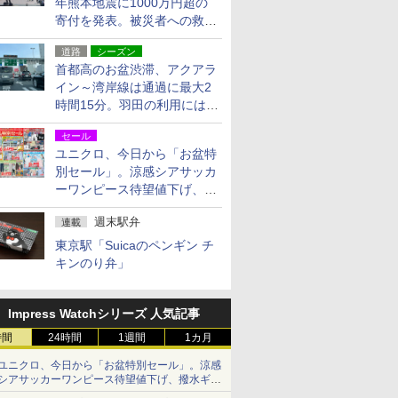
年熊本地震に1000万円超の
寄付を発表。被災者への救援
活動・復旧支援
道路
シーズン
首都高のお盆渋滞、アクアラ
イン～湾岸線は通過に最大2
時間15分。羽田の利用には
「空港西出口」の利用検討を
セール
ユニクロ、今日から「お盆特
別セール」。涼感シアサッカ
ーワンピース待望値下げ、撥
水ギアショーツは1990円に
週末駅弁
連載
東京駅「Suicaのペンギン チ
キンのり弁」
Impress Watchシリーズ 人気記事
時間
24時間
1週間
1カ月
ユニクロ、今日から「お盆特別セール」。涼感
シアサッカーワンピース待望値下げ、撥水ギア
ショーツは1990円に