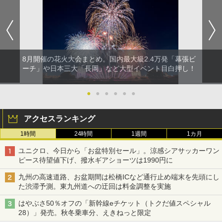
8月開催の花火大会まとめ。国内最大級2.4万発「幕張ビ
ーチ」や日本三大「長岡」など大型イベント目白押し！
●
●
●
●
●
●
アクセスランキング
1時間
24時間
1週間
1カ月
ユニクロ、今日から「お盆特別セール」。涼感シアサッカーワン
ピース待望値下げ、撥水ギアショーツは1990円に
九州の高速道路、お盆期間は松橋ICなど通行止め端末を先頭にし
た渋滞予測。東九州道への迂回は料金調整を実施
はやぶさ50％オフの「新幹線eチケット（トクだ値スペシャル
28）」発売。秋冬乗車分、えきねっと限定