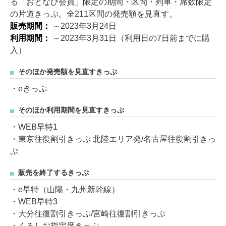
る「おとなび会員」限定の期間・区間・列車・席数限定
の片道きっぷ。全211区間の発売額を見直す。
販売期間：
～2023年3月24日
利用期間：
～2023年3月31日（利用日の7日前までに購
入）
そのほか発売額を見直すきっぷ
・eきっぷ
そのほか利用期間を見直すきっぷ
・WEB早特1
・東京往復割引きっぷ 北陸エリア発/名古屋往復割引きっ
ぷ
販売を終了するきっぷ
・e早特（山陽・九州新幹線）
・WEB早特3
・大分往復割引きっぷ/宮崎往復割引きっぷ
・くろしお指定席きっぷ