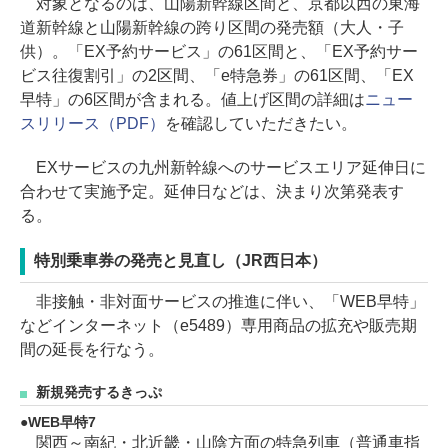
対象となるのは、山陽新幹線区間と、京都以西の東海
道新幹線と山陽新幹線の跨り区間の発売額（大人・子
供）。「EX予約サービス」の61区間と、「EX予約サー
ビス往復割引」の2区間、「e特急券」の61区間、「EX
早特」の6区間が含まれる。値上げ区間の詳細は
ニュー
スリリース（PDF）
を確認していただきたい。
EXサービスの九州新幹線へのサービスエリア延伸日に
合わせて実施予定。延伸日などは、決まり次第発表す
る。
特別乗車券の発売と見直し（JR西日本）
非接触・非対面サービスの推進に伴い、「WEB早特」
などインターネット（e5489）専用商品の拡充や販売期
間の延長を行なう。
新規発売するきっぷ
WEB早特7
関西～南紀・北近畿・山陰方面の特急列車（普通車指