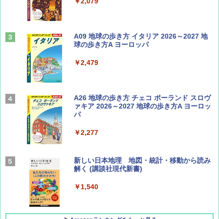
￥713
￥2,079
山と溪谷 2026年8月号「南アルプス大全」
A09 地球の歩き方 イタリア 2026～2027 地
球の歩き方A ヨーロッパ
￥1,540
￥2,479
Coyote No.89 特集 星野道夫 夢見る旅
A26 地球の歩き方 チェコ ポーランド スロヴ
ァキア 2026～2027 地球の歩き方A ヨーロッ
パ
￥1,540
￥2,277
AIRLINE（エアライン）2026年9月号【特
新しい日本地理 地図・統計・移動から読み
集】ボーイング110周年を祝して！
解く (講談社現代新書)
￥1,760
￥1,540