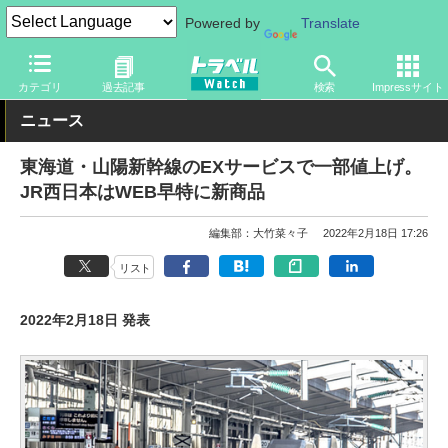
Powered by
Translate
トラベル Watch
企業・政府・官庁
鉄道
JR
カテゴリ
過去記事
検索
Impressサイト
ニュース
東海道・山陽新幹線のEXサービスで一部値上げ。
JR西日本はWEB早特に新商品
編集部：大竹菜々子
2022年2月18日 17:26
リスト
2022年2月18日 発表