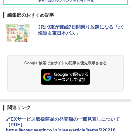
Amazonランキングをもっと見る
編集部のおすすめ記事
[キャンパーズコレクション 山善] ポップアッ
GRANDOOR ステンレス保冷剤 2個セット 2
JR北/東が連続7日間乗り放題になる「北
プテント 傘みたいに広げて畳める パッとサ
026リニューアル 急速冷凍 空間倍増 衛生的
海道＆東日本パス」
ッとサンシェード キューブ フルクローズ メ
コンパクト 保冷力長持ち
ッシュ 簡単設置 ワンタッチテント キャンプ
&ハイキング カーキ PATC-150(KH)
￥2,980
￥6,830
DEWEL パラソル 大型 ビーチ アウトドアパ
Google 検索で当サイトの記事を優先表示させる
ラソル ガーデン サイトシート付 折りたたみ
PYKES PEAK (パイクスピーク) 着替えテン
防水 UVカット 4段階高さ調整 軽量 収納袋付
ト プライバシー テント 【中が透けない】 1
き
人用 折りたたみ 防災グッズ 災害用トイレ ビ
ーチ ピクニック ポップアップテント 携帯 簡
￥6,459
易 トイレテント (ブラック)
￥4,980
熊撃退スプレー 熊よけスプレー 熊スプレー
関連リンク
【日本企業販売】超強力クマ対策スプレー 30
0ml（連続噴射30秒）110ml（連続噴射15
🔗EXサービス取扱商品の発売額の一部見直しについて
ENDLESS BASE 《めざましテレビで紹介》
秒）射程5～10m 安全ロック搭載 携帯収納袋
テント ワンタッチ RENEW 幅200 2-3人用 43
付き ヒグマ・イノシシ対策 自治体・教育機
（PDF）
500002(89232)
関の購入実績 登山・キャンプ・アウトドア・
https://www.westjr.co.jp/press/article/items/220218_05