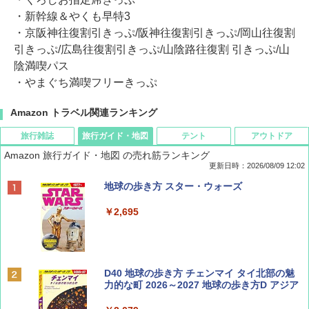
・新幹線＆やくも早特3
・京阪神往復割引きっぷ/阪神往復割引きっぷ/岡山往復割
引きっぷ/広島往復割引きっぷ/山陰路往復割 引きっぷ/山
陰満喫パス
・やまぐち満喫フリーきっぷ
Amazon トラベル関連ランキング
旅行雑誌
旅行ガイド・地図
テント
アウトドア
Amazon 旅行ガイド・地図 の売れ筋ランキング
更新日時：2026/08/09 12:02
BE-PAL(ビ-パル) 2026年 9 月号【特別付録:
地球の歩き方 スター・ウォーズ
SOTO ミニマル"旅"財布 ランダム2種】
￥2,695
￥1,500
ディズニーファン ２０２６年 ９月号 [雑
D40 地球の歩き方 チェンマイ タイ北部の魅
誌] (ＤＩＳＮＥＹ ＦＡＮ)
力的な町 2026～2027 地球の歩き方D アジア