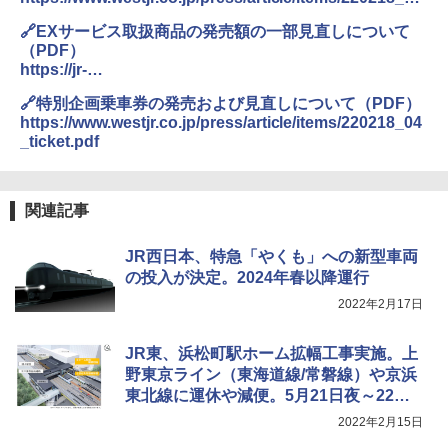
防災用品 長期保存可能 緊急時用 日本国内発
_EX.pdf
送
🔗EXサービス取扱商品の発売額の一部見直しについて
￥5,999
（PDF）
￥3,680
https://jr-
central.co.jp/news/release/_pdf/000041810.pdf
[キャンパーズコレクション 山善] 傘みたいに
🔗特別企画乗車券の発売および見直しについて（PDF）
広げるだけ パッとサッとテント ブラックコ
https://www.westjr.co.jp/press/article/items/220218_04
ーティング フルクローズ メッシュ 3-4人用
ポインターライト 強力 小型 緑色/赤色/青紫色
簡単設置 ポップアップテント エクルベージ
USB充電式 高精度 超長距離照射 長時間使用
_ticket.pdf
ュ(BC仕様) PATC-150B(EB)
可能 安全ロック付き 高安全性 金属製耐久 コ
ンパクト多機能設計 持ち運び便利 アウトド
ア/オフィス/教育現場/展示会用 緑
￥9,990
関連記事
￥1,180
[キャンパーズコレクション 山善] 傘みたいに
JR西日本、特急「やくも」への新型車両
広げるだけ パッとサッとテント キューブワ
の投入が決定。2024年春以降運行
イド ブラックコーティング フルクローズ メ
HYREKK 八角形タープ 防水タープ 3×4.5m
ッシュ 4人用 簡単設置 ポップアップテント P
ブラックラバーコーティング UPF50+ UVカ
2022年2月17日
ATCW-150B エクルベージュ
ット 5000mm耐水圧 210D生地 遮光
JR東、浜松町駅ホーム拡幅工事実施。上
￥-
￥6,579
野東京ライン（東海道線/常磐線）や京浜
東北線に運休や減便。5月21日夜～22日
終日
2022年2月15日