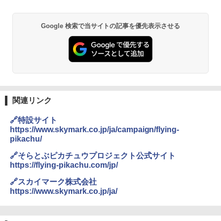
DEWEL パラソル 大型 ビーチ アウトドアパ
Google 検索で当サイトの記事を優先表示させる
ラソル ガーデン サイトシート付 折りたたみ
防水 UVカット 4段階高さ調整 軽量 収納袋付
き
￥6,459
熊撃退スプレー 熊よけスプレー 熊スプレー
関連リンク
【日本企業販売】超強力クマ対策スプレー 30
0ml（連続噴射30秒）110ml（連続噴射15
🔗特設サイト
秒）射程5～10m 安全ロック搭載 携帯収納袋
付き ヒグマ・イノシシ対策 自治体・教育機
https://www.skymark.co.jp/ja/campaign/flying-
関の購入実績 登山・キャンプ・アウトドア・
pikachu/
防災用品 長期保存可能 緊急時用 日本国内発
送
🔗そらとぶピカチュウプロジェクト公式サイト
https://flying-pikachu.com/jp/
￥3,680
🔗スカイマーク株式会社
https://www.skymark.co.jp/ja/
ポインターライト 強力 小型 緑色/赤色/青紫色
USB充電式 高精度 超長距離照射 長時間使用
可能 安全ロック付き 高安全性 金属製耐久 コ