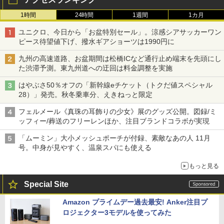
1時間
24時間
1週間
1カ月
ユニクロ、今日から「お盆特別セール」。涼感シアサッカーワン
ピース待望値下げ、撥水ギアショーツは1990円に
九州の高速道路、お盆期間は松橋ICなど通行止め端末を先頭にし
た渋滞予測。東九州道への迂回は料金調整を実施
はやぶさ50％オフの「新幹線eチケット（トクだ値スペシャル
28）」発売。秋冬乗車分、えきねっと限定
フェルメール《真珠の耳飾りの少女》展のグッズ公開。図録/ミ
ッフィー/葬送のフリーレンほか、注目ブランドコラボが実現
「ムーミン」大小メッシュポーチが付録、素敵なあの人 11月
号。中身が見やすく、温泉スパにも使える
もっと見る
Special Site
Amazon プライムデー過去最安! Anker注目プ
ロジェクター3モデルを使ってみた