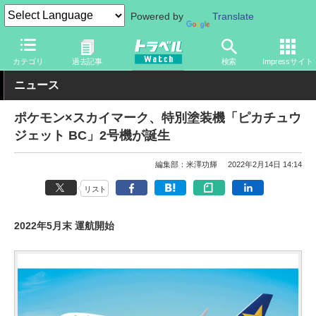
Powered by
Translate
トラベル Watch
企業・政府・官庁
国内エアライン
スカイマー
カテゴリ
過去記事
検索
Impressサイト
ニュース
ポケモン×スカイマーク、特別塗装機「ピカチュウ
ジェット BC」2号機が誕生
編集部：米澤功輝
2022年2月14日 14:14
リスト
2022年5月末 運航開始