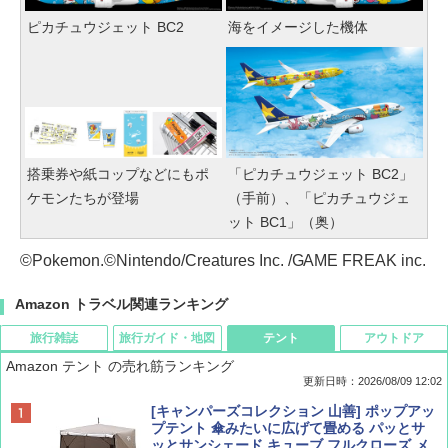
ピカチュウジェット BC2
海をイメージした機体
搭乗券や紙コップなどにもポ
「ピカチュウジェット BC2」
ケモンたちが登場
（手前）、「ピカチュウジェ
ット BC1」（奥）
©Pokemon.©Nintendo/Creatures Inc. /GAME FREAK inc.
Amazon トラベル関連ランキング
旅行雑誌
旅行ガイド・地図
テント
アウトドア
Amazon テント の売れ筋ランキング
更新日時：2026/08/09 12:02
BE-PAL(ビ-パル) 2026年 9 月号【特別付録:
地球の歩き方 スター・ウォーズ
[キャンパーズコレクション 山善] ポップアッ
SOTO ミニマル"旅"財布 ランダム2種】
プテント 傘みたいに広げて畳める パッとサ
ッとサンシェード キューブ フルクローズ メ