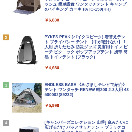
￥2,695
ッシュ 簡単設置 ワンタッチテント キャンプ
￥1,500
&ハイキング カーキ PATC-150(KH)
￥6,830
ディズニーファン ２０２６年 ９月号 [雑
D40 地球の歩き方 チェンマイ タイ北部の魅
誌] (ＤＩＳＮＥＹ ＦＡＮ)
力的な町 2026～2027 地球の歩き方D アジア
PYKES PEAK (パイクスピーク) 着替えテン
ト プライバシー テント 【中が透けない】 1
￥713
￥2,079
人用 折りたたみ 防災グッズ 災害用トイレ ビ
ーチ ピクニック ポップアップテント 携帯 簡
易 トイレテント (ブラック)
山と溪谷 2026年8月号「南アルプス大全」
A09 地球の歩き方 イタリア 2026～2027 地
￥4,980
球の歩き方A ヨーロッパ
￥1,540
￥2,479
ENDLESS BASE 《めざましテレビで紹介》
テント ワンタッチ RENEW 幅200 2-3人用 43
500002(89232)
Coyote No.89 特集 星野道夫 夢見る旅
A26 地球の歩き方 チェコ ポーランド スロヴ
ァキア 2026～2027 地球の歩き方A ヨーロッ
￥5,999
パ
￥1,540
￥2,277
[キャンパーズコレクション 山善] 傘みたいに
広げるだけ パッとサッとテント ブラックコ