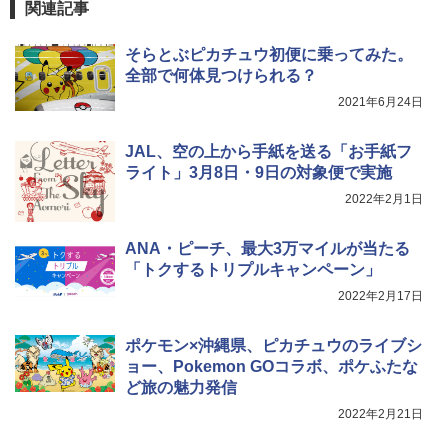
関連記事
ンパクト多機能設計 持ち運び便利 アウトド
ア/オフィス/教育現場/展示会用 緑
そらとぶピカチュウ初便に乗ってみた。
￥1,180
全部で何体見つけられる？
2021年6月24日
HYREKK 八角形タープ 防水タープ 3×4.5m
ブラックラバーコーティング UPF50+ UVカ
JAL、空の上から手紙を送る「お手紙フ
ット 5000mm耐水圧 210D生地 遮光
ライト」3月8日・9日の対象便で実施
￥6,579
2022年2月1日
ANA・ピーチ、最大3万マイルが当たる
「トクするトリプルキャンペーン」
2022年2月17日
ポケモン×沖縄県、ピカチュウのライブシ
ョー、Pokemon GOコラボ、ポケふたな
ど旅の魅力発信
2022年2月21日