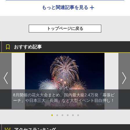
もっと関連記事を見る
トップページに戻る
おすすめ記事
8月開催の花火大会まとめ。国内最大級2.4万発「幕張ビ
ーチ」や日本三大「長岡」など大型イベント目白押し！
●
●
●
●
●
●
アクセスランキング