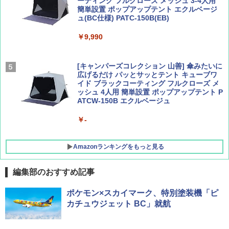
ーティング フルクローズ メッシュ 3-4人用
簡単設置 ポップアップテント エクルベージ
AIRLINE（エアライン）2026年9月号【特
新しい日本地理 地図・統計・移動から読み
ュ(BC仕様) PATC-150B(EB)
集】ボーイング110周年を祝して！
解く (講談社現代新書)
￥9,990
￥1,760
￥1,540
[キャンパーズコレクション 山善] 傘みたいに
広げるだけ パッとサッとテント キューブワ
イド ブラックコーティング フルクローズ メ
ッシュ 4人用 簡単設置 ポップアップテント P
ATCW-150B エクルベージュ
￥-
Amazonランキングをもっと見る
編集部のおすすめ記事
GRANDOOR ステンレス保冷剤 2個セット 2
ポケモン×スカイマーク、特別塗装機「ピ
026リニューアル 急速冷凍 空間倍増 衛生的
カチュウジェット BC」就航
コンパクト 保冷力長持ち
￥2,980