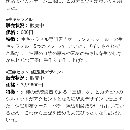
があるバガスデニム生地に、ピカチュウをかわいく刺繍
した。
生キャラメル
販売状況：
販売中
価格：
680円
特徴：
生キャラメル専門店「マーサンミッシェル」の生
キャラメル。5つのフレーバーごとにデザインもそれぞ
れ異なり、沖縄の自然の恵みや素材の持ち味を生かしな
がら1つ1つ丁寧に手作りで作り上げた。
三線セット（紅型風デザイン）
販売状況：
販売中
価格：
3万9600円
特徴：
沖縄の伝統楽器である「三線」を、ピカチュウの
シルエットがアクセントとなる紅型風デザインに仕上げ
た。保管用布ケース・バチ・練習用楽譜やCDも付いてい
るため、これから三線を始める人にぴったりな商品だと
いう。