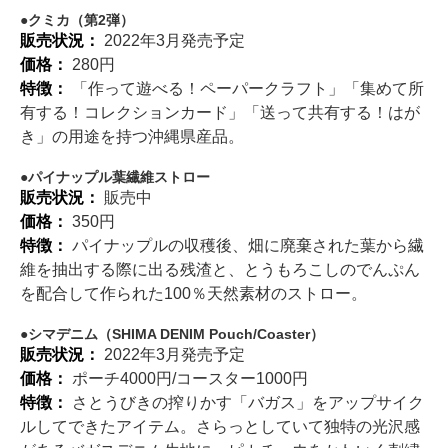
クミカ（第2弾）
販売状況：
2022年3月発売予定
価格：
280円
特徴：
「作って遊べる！ペーパークラフト」「集めて所
有する！コレクションカード」「送って共有する！はが
き」の用途を持つ沖縄県産品。
パイナップル葉繊維ストロー
販売状況：
販売中
価格：
350円
特徴：
パイナップルの収穫後、畑に廃棄された葉から繊
維を抽出する際に出る残渣と、とうもろこしのでんぷん
を配合して作られた100％天然素材のストロー。
シマデニム（SHIMA DENIM Pouch/Coaster）
販売状況：
2022年3月発売予定
価格：
ポーチ4000円/コースター1000円
特徴：
さとうびきの搾りかす「バガス」をアップサイク
ルしてできたアイテム。さらっとしていて独特の光沢感