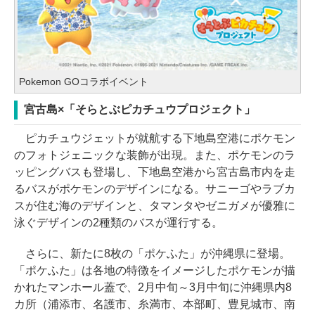
Pokemon GOコラボイベント
宮古島×「そらとぶピカチュウプロジェクト」
ピカチュウジェットが就航する下地島空港にポケモン
のフォトジェニックな装飾が出現。また、ポケモンのラ
ッピングバスも登場し、下地島空港から宮古島市内を走
るバスがポケモンのデザインになる。サニーゴやラブカ
スが住む海のデザインと、タマンタやゼニガメが優雅に
泳ぐデザインの2種類のバスが運行する。
さらに、新たに8枚の「ポケふた」が沖縄県に登場。
「ポケふた」は各地の特徴をイメージしたポケモンが描
かれたマンホール蓋で、2月中旬～3月中旬に沖縄県内8
カ所（浦添市、名護市、糸満市、本部町、豊見城市、南