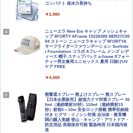
コンパクト 保冷力長持ち
ENDLESS BASE 《めざましテレビで紹介》
テント ワンタッチ RENEW 幅200 2-3人用 43
￥2,980
500002(88859)
Coyote No.89 特集 星野道夫 夢見る旅
A26 地球の歩き方 チェコ ポーランド スロヴ
ァキア 2026～2027 地球の歩き方A ヨーロッ
￥5,999
ニューエラ New Era キャップ メッシュキャ
パ
￥1,540
ップ 9FORTY AFrame 15226380 NER37C00
94 ストーン ニューエラキャップ 9FORTYA
￥2,277
[キャンパーズコレクション 山善] 傘みたいに
サーフライダーファウンデーション Surfride
広げるだけ パッとサッとテント ブラックコ
r Foundation コラボ Aフレーム メンズ レデ
ーティング フルクローズ メッシュ 3-4人用
ィース 帽子 スナップバック a-frame 9フォー
簡単設置 ポップアップテント エクルベージ
ティー男女兼用ユニセックス 夏用 日除けUV
AIRLINE（エアライン）2026年9月号【特
新しい日本地理 地図・統計・移動から読み
ュ(BC仕様) PATC-150B(EB)
ケア FREE
集】ボーイング110周年を祝して！
解く (講談社現代新書)
￥9,990
￥4,400
￥1,760
￥1,540
[キャンパーズコレクション 山善] 傘みたいに
熊撃退スプレー 熊よけスプレー 熊スプレー
広げるだけ パッとサッとテント キューブワ
【日本企業販売】超強力クマ対策スプレー 30
イド ブラックコーティング フルクローズ メ
0ml（連続噴射30秒）110ml（連続噴射15
ッシュ 4人用 簡単設置 ポップアップテント P
秒）射程5～10m 安全ロック搭載 携帯収納袋
ATCW-150B エクルベージュ
付き ヒグマ・イノシシ対策 自治体・教育機
関の購入実績 登山・キャンプ・アウトドア・
防災用品 長期保存可能 緊急時用 日本国内発
￥-
送