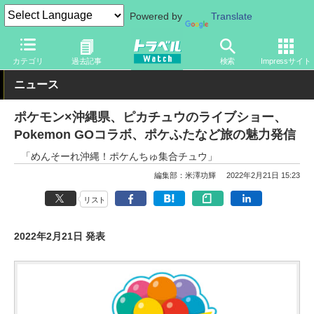
Powered by
Translate
トラベル Watch
地域
国内旅行
沖縄
カテゴリ
過去記事
検索
Impressサイト
ニュース
ポケモン×沖縄県、ピカチュウのライブショー、
Pokemon GOコラボ、ポケふたなど旅の魅力発信
「めんそーれ沖縄！ポケんちゅ集合チュウ」
編集部：米澤功輝
2022年2月21日 15:23
リスト
2022年2月21日 発表