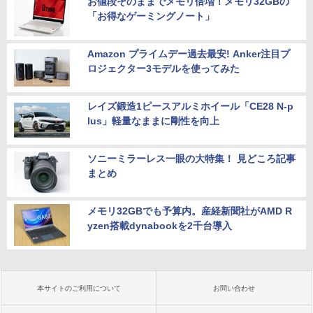
お値段そのままでメモリ倍増！メモリ32GBの
「お得なゲーミングノート」
Amazon プライムデー過去最安! Anker注目プ
ロジェクター3モデルを使ってみた
レイズ鍛造1ピースアルミホイール「CE28 N-p
lus」軽量なままに剛性を向上
ソニーミラーレス一眼の大特集！ 見どころ記事
まとめ
メモリ32GBでも予算内。産経新聞社がAMD R
yzen搭載dynabookを2千台導入
本サイトのご利用について
お問い合わせ