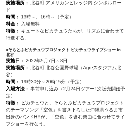
実施場所：
北谷町 アメリカンビレッジ内 シンボルロー
ド
時間：
13時～、16時～（予定）
料金：
入場無料
特徴：
キュートなピカチュウたちが、リズムに合わせて
行進する。
そらとぶピカチュウプロジェクト ピカチュウライブショー in
北谷
実施日：
2022年5月7日～8日
実施場所：
北谷町 北谷公園野球場（Agreスタジアム北
谷）
時間：
19時30分～20時15分（予定）
入場方法：
事前申し込み（2月24日ツアー1次販売開始予
定）
特徴：
ピカチュウと、そらとぶピカチュウプロジェクト
のテーマソング「空色」を書き下ろした沖縄県うるま市
出身のバンドHYが、「空色」を含む楽曲に合わせてライ
ブショーを行なう。