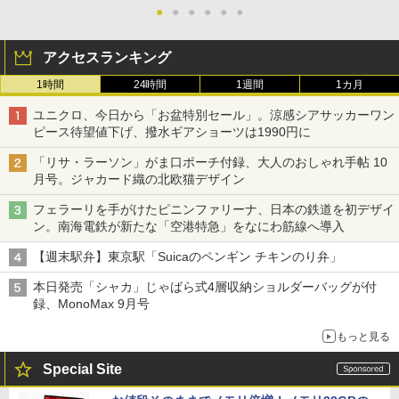
●
●
●
●
●
●
アクセスランキング
1時間
24時間
1週間
1カ月
ユニクロ、今日から「お盆特別セール」。涼感シアサッカーワン
ピース待望値下げ、撥水ギアショーツは1990円に
「リサ・ラーソン」がま口ポーチ付録、大人のおしゃれ手帖 10
月号。ジャカード織の北欧猫デザイン
フェラーリを手がけたピニンファリーナ、日本の鉄道を初デザイ
ン。南海電鉄が新たな「空港特急」をなにわ筋線へ導入
【週末駅弁】東京駅「Suicaのペンギン チキンのり弁」
本日発売「シャカ」じゃばら式4層収納ショルダーバッグが付
録、MonoMax 9月号
もっと見る
Special Site