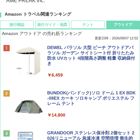
AME FREAK inc.
Amazon トラベル関連ランキング
旅行雑誌
旅行ガイド・地図
テント
アウトドア
Amazon アウトドア の売れ筋ランキング
更新日時：2026/08/07 12:02
ディズニーファン ２０２６年 ９月号 [雑
D40 地球の歩き方 チェンマイ タイ北部の魅
[キャンパーズコレクション 山善] ポップアッ
DEWEL パラソル 大型 ビーチ アウトドアパ
誌] (ＤＩＳＮＥＹ ＦＡＮ)
力的な町 2026～2027 地球の歩き方D アジア
プテント 傘みたいに広げて畳める パッとサ
ラソル ガーデン サイトシート付 折りたたみ
ッとサンシェード キューブ フルクローズ メ
防水 UVカット 4段階高さ調整 軽量 収納袋付
ッシュ 簡単設置 ワンタッチテント キャンプ
き
￥713
￥2,079
&ハイキング カーキ PATC-150(KH)
￥6,459
￥6,831
BE-PAL(ビ-パル) 2026年 9 月号【特別付録:
A09 地球の歩き方 イタリア 2026～2027 地
SOTO ミニマル"旅"財布 ランダム2種】
球の歩き方A ヨーロッパ
BUNDOK(バンドック)ソロ ドーム 1 EX BDK
PYKES PEAK (パイクスピーク) 着替えテン
-08EX カーキ ソロキャンプ ポリエステル フ
ト プライバシー テント 【中が透けない】 1
レーム テント
￥1,500
￥2,479
人用 折りたたみ 防災グッズ 災害用トイレ ビ
ーチ ピクニック ポップアップテント 携帯 簡
￥14,800
易 トイレテント (ブラック)
山と溪谷 2026年8月号「南アルプス大全」
地球の歩き方 スター・ウォーズ
￥4,980
GRANDOOR ステンレス保冷剤 2個セット 2
￥1,540
￥2,695
026リニューアル 急速冷凍 空間倍増 衛生的