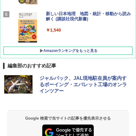
BE-PAL(ビ-パル) 2026年 9 月号【特別付録:
新しい日本地理 地図・統計・移動から読み
SOTO ミニマル"旅"財布 ランダム2種】
解く (講談社現代新書)
￥1,500
￥1,540
Amazonランキングをもっと見る
編集部のおすすめ記事
[キャンパーズコレクション 山善] ポップアッ
BUNDOK(バンドック)ソロ ドーム 1 EX BDK
ジャルパック、JAL現地駐在員が案内す
プテント 傘みたいに広げて畳める パッとサ
-08EX カーキ ソロキャンプ ポリエステル フ
るボーイング・エバレット工場のオンラ
ッとサンシェード キューブ フルクローズ メ
レーム テント
インツアー
ッシュ 簡単設置 ワンタッチテント キャンプ
&ハイキング カーキ PATC-150(KH)
￥14,800
￥6,832
GRANDOOR ステンレス保冷剤 2個セット 2
Google 検索で当サイトの記事を優先表示させる
026リニューアル 急速冷凍 空間倍増 衛生的
PYKES PEAK (パイクスピーク) 着替えテン
コンパクト 保冷力長持ち
ト プライバシー テント 【中が透けない】 1
人用 折りたたみ 防災グッズ 災害用トイレ ビ