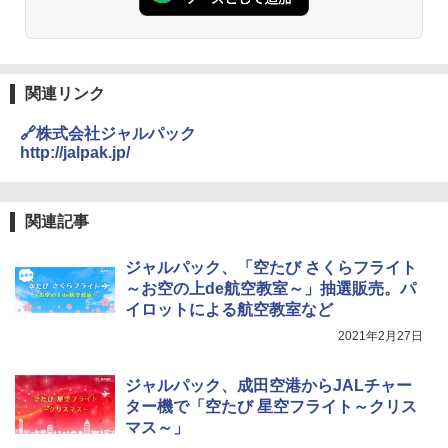
￥2,980
ーチ ピクニック ポップアップテント 携帯 簡
易 トイレテント (オリーブ)
DEWEL パラソル 大型 ビーチ アウトドアパ
￥-
ラソル ガーデン サイトシート付 折りたたみ
防水 UVカット 4段階高さ調整 軽量 収納袋付
関連リンク
き
ENDLESS BASE 《めざましテレビで紹介》
🔗株式会社ジャルパック
テント ワンタッチ RENEW 幅200 2-3人用 43
￥6,459
http://jalpak.jp/
500002(89147)
￥5,499
ポインターライト 強力 小型 緑色/赤色/青紫色
USB充電式 高精度 超長距離照射 長時間使用
関連記事
可能 安全ロック付き 高安全性 金属製耐久 コ
[キャンパーズコレクション 山善] 傘みたいに
ンパクト多機能設計 持ち運び便利 アウトド
ジャルパック、「空たび さくらフライト
広げるだけ パッとサッとテント ブラックコ
ア/オフィス/教育現場/展示会用 緑
ーティング フルクローズ メッシュ 3-4人用
～お空の上de航空教室～」抽選販売。パ
簡単設置 ポップアップテント エクルベージ
￥1,180
イロットによる航空教室など
ュ(BC仕様) PATC-150B(EB)
2021年2月27日
￥8,991
電動エアーポンプ SUP用 20PSI 電動ポンプ
ゴムボート 空気入れ 空気抜き 自動停止 過熱
ジャルパック、成田空港からJALチャー
保護 日光可読lcd 7種類ノズル付き
ター機で「空たび 星空フライト～クリス
Coleman(コールマン) ツーリングドーム/LD
マス～」
X 2人用 3人用 キャンプ アウトドア フェス
￥7,299