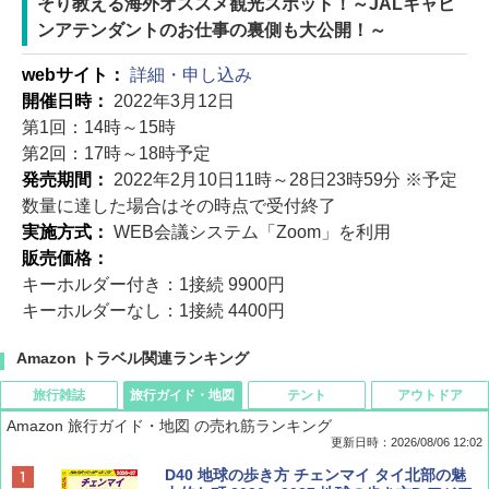
そり教える海外オススメ観光スポット！～JALキャビ
ンアテンダントのお仕事の裏側も大公開！～
webサイト：
詳細・申し込み
開催日時：
2022年3月12日
第1回：14時～15時
第2回：17時～18時予定
発売期間：
2022年2月10日11時～28日23時59分 ※予定
数量に達した場合はその時点で受付終了
実施方式：
WEB会議システム「Zoom」を利用
販売価格：
キーホルダー付き：1接続 9900円
キーホルダーなし：1接続 4400円
Amazon トラベル関連ランキング
旅行雑誌
旅行ガイド・地図
テント
アウトドア
Amazon 旅行ガイド・地図 の売れ筋ランキング
更新日時：2026/08/06 12:02
ディズニーファン ２０２６年 ９月号 [雑
D40 地球の歩き方 チェンマイ タイ北部の魅