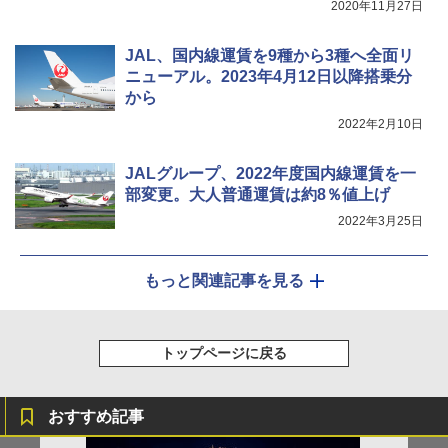
収納 コンパクト 簡単設営 カンガルーテント
2020年11月27日
ソロキャンプ ソロテント
JAL、国内線運賃を9種から3種へ全面リ
￥20,718
ニューアル。2023年4月12日以降搭乗分
から
2022年2月10日
JALグループ、2022年度国内線運賃を一
部変更。大人普通運賃は約8％値上げ
2022年3月25日
もっと関連記事を見る
トップページに戻る
おすすめ記事