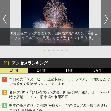
8月開催の花火大会まとめ。国内最大級2.4万発「幕張ビ
ーチ」や日本三大「長岡」など大型イベント目白押し！
●
●
●
●
●
●
アクセスランキング
1時間
24時間
1週間
1カ月
本日発売「スヌーピー」圧縮収納ポーチ。ファスナー閉めるだけ
で着替えや荷物がスリムにまとまる
名神 大津SA「びわ湖大花火大会」開催に伴い閉鎖。明日15～21
時は店舗・トイレ・駐車場の利用不可
熊本の高速道路、九州道 松橋IC～えびのICなどの一般車両通行
再開は8月後半見込み