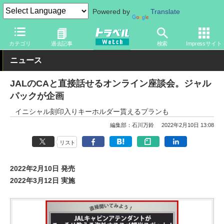
Powered by
Translate
トラベル Watch
企業・政府・官庁
国内エアライン
JAL
カテゴリ
過去記事
検索
Impressサイト
ニュース
JALのCAと直接話せるオンライン座談会。ジャル
パックが企画
イニシャル刻印入りキーホルダー貰えるプランも
編集部：石川万鈴
2022年2月10日 13:08
リスト
2022年2月10日 発売
2022年3月12日 実施