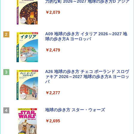
誌] (ＤＩＳＮＥＹ ＦＡＮ)
力的な町 2026～2027 地球の歩き方D アジア
￥713
￥2,079
Coyote No.89 特集 星野道夫 夢見る旅
A09 地球の歩き方 イタリア 2026～2027 地
球の歩き方A ヨーロッパ
￥1,540
￥2,479
山と溪谷 2026年8月号「南アルプス大全」
A26 地球の歩き方 チェコ ポーランド スロヴ
ァキア 2026～2027 地球の歩き方A ヨーロッ
パ
￥1,540
￥2,277
AIRLINE（エアライン）2026年9月号【特
地球の歩き方 スター・ウォーズ
集】ボーイング110周年を祝して！
￥2,695
￥1,760