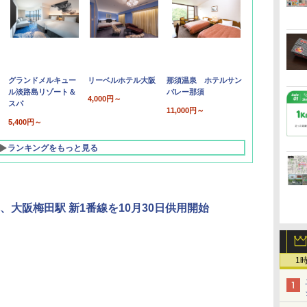
グランドメルキュー
リーベルホテル大阪
那須温泉 ホテルサン
ル淡路島リゾート＆
バレー那須
4,000円～
スパ
11,000円～
5,400円～
ランキングをもっと見る
、大阪梅田駅 新1番線を10月30日供用開始
1
北陸 福井 あわら
品川プリンスホテ
舞浜ビューホテル
箱根湯本温泉 ホテ
ホテルトラスティ東
オリエンタルホテル
下呂温泉 水明館
住友不動産ホテル ヴ
東京ベイ舞浜ホテル
温泉 清風荘（北陸
ル イーストタワー
ｂｙ ＨＵＬＩＣ
ル おかだ
京ベイサイド
東京ベイ
ィラフォンテーヌグラ
ファーストリゾート