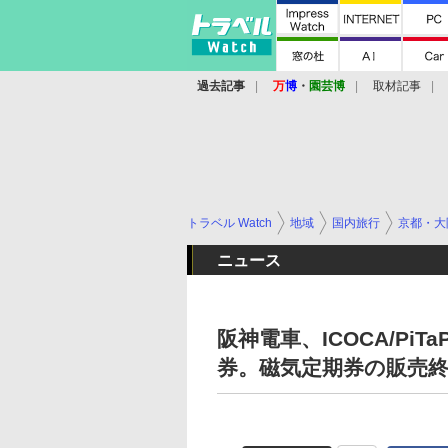
過去記事
万
博
・
園芸博
取材記事
トラベル Watch
地域
国内旅行
京都・大
ニュース
阪神電車、ICOCA/Pi
券。磁気定期券の販売