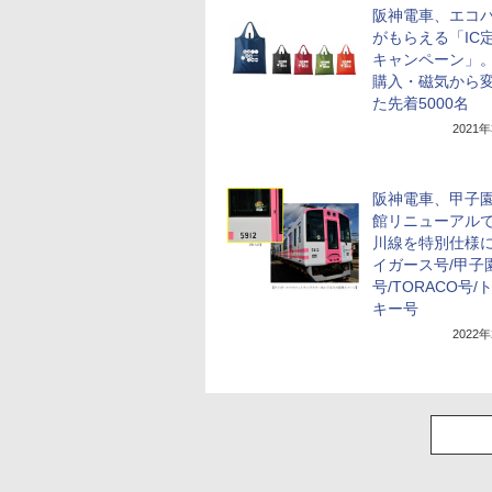
阪神電車、エコ
がもらえる「IC
キャンペーン」
購入・磁気から
た先着5000名
2021
阪神電車、甲子
館リニューアル
川線を特別仕様
イガース号/甲子
号/TORACO号/
キー号
2022