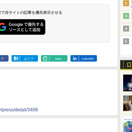
8,250円～
最大級の庭園露天風
（旧：東京ベイ舞浜
ンド東京有明
9,958円～
11,200円～
5,450円～
5,200円～
4,290円～
呂の宿 清風荘）
ホテル）
19,541円～
5,758円～
6,070円～
 検索で当サイトの記事を優先表示させる
ェア
はてブ
note
LinkedIn
/press/detail/3406