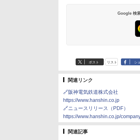
7,037円～
7,980円～
ブ 島原温泉ホテル
イ・ホテル
14,300円～
6,800円～
南風楼
10,450円～
7,950円～
Google
ポスト
リスト
シ
関連リンク
🔗阪神電気鉄道株式会社
https://www.hanshin.co.jp
🔗ニュースリリース（PDF）
https://www.hanshin.co.jp/company
関連記事