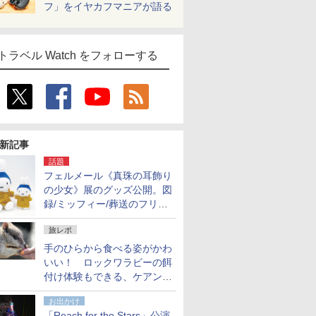
フ」をイヤカフマニアが語る
トラベル Watch をフォローする
新記事
話題
フェルメール《真珠の耳飾り
の少女》展のグッズ公開。図
録/ミッフィー/葬送のフリー
レンほか、注目ブランドコラ
旅レポ
ボが実現
手のひらから食べる姿がかわ
いい！ ロックワラビーの餌
付け体験もできる、ケアンズ
でアサートン高原の日本語ガ
お出かけ
イド付きツアーに参加してみ
「Reach for the Stars」公演