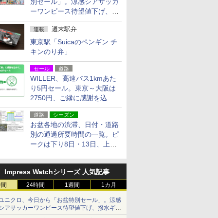
別セール」。涼感シアサッカ
ーワンピース待望値下げ、撥
水ギアショーツは1990円に
週末駅弁
連載
東京駅「Suicaのペンギン チ
キンのり弁」
セール
道路
WILLER、高速バス1kmあた
り5円セール。東京～大阪は
2750円、ご縁に感謝を込め
た20周年記念キャンペーン
道路
シーズン
お盆各地の渋滞、日付・道路
別の通過所要時間の一覧。ピ
ークは下り8日・13日、上り
14日・15日
Impress Watchシリーズ 人気記事
時間
24時間
1週間
1カ月
ユニクロ、今日から「お盆特別セール」。涼感
シアサッカーワンピース待望値下げ、撥水ギア
ショーツは1990円に