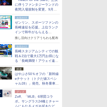
た
に伴うファンタジーランドの
夜間入場規制を変更。9月か
ら18時50分～20時ごろに
お出かけ
ゼンリン、スポーツファンの
長崎遠征を応援。上位ランク
インで和牛がもらえる
「GO！GO！長崎スタンプラ
推し活向けクリアうちわも配布
リー」
お出かけ
長崎スタジアムシティでの観
戦＆2泊で最大1万円お得にな
る「長崎満喫！アウェイ遠征
応援キャンペーン」
鉄道
はやぶさ50％オフの「新幹線
eチケット（トクだ値スペシ
ャル28）」発売。秋冬乗車
分、えきねっと限定
グッズ
Zoff、「MLB」6球団コラ
ボ。サングラス24種とチャー
ムにもなるメガネ拭きなど雑