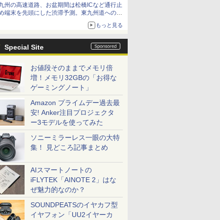
九州の高速道路、お盆期間は松橋ICなど通行止
め端末を先頭にした渋滞予測。東九州道への迂
回は料金調整を実施
もっと見る
Special Site
お値段そのままでメモリ倍
増！メモリ32GBの「お得な
ゲーミングノート」
Amazon プライムデー過去最
安! Anker注目プロジェクタ
ー3モデルを使ってみた
ソニーミラーレス一眼の大特
集！ 見どころ記事まとめ
AIスマートノートの
iFLYTEK「AINOTE 2」はな
ぜ魅力的なのか？
SOUNDPEATSのイヤカフ型
イヤフォン「UU2イヤーカ