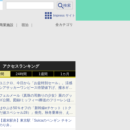
Impress サイト
全カテゴリ
商業施設
宿泊
アクセスランキング
時間
24時間
1週間
1カ月
ユニクロ、今日から「お盆特別セール」。涼感
シアサッカーワンピース待望値下げ、撥水ギア
ショーツは1990円に
フェルメール《真珠の耳飾りの少女》展のグッ
ズ公開。図録/ミッフィー/葬送のフリーレンほ
か、注目ブランドコラボが実現
はやぶさ50％オフの「新幹線eチケット（トク
だ値スペシャル28）」発売。秋冬乗車分、えき
ねっと限定
【週末駅弁】東京駅「Suicaのペンギン チキン
のり弁」