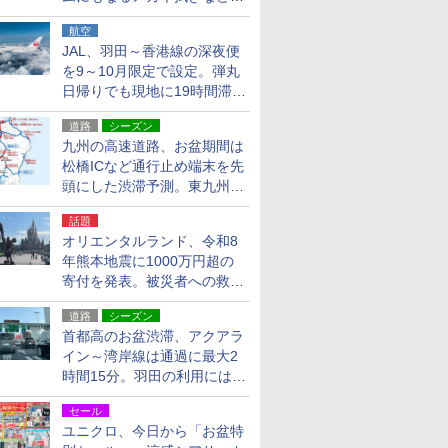
貨24種
航空
JAL、羽田～香港線の深夜便
を9～10月限定で設定。弾丸
日帰りでも現地に19時間滞在
できる
道路
シーズン
九州の高速道路、お盆期間は
松橋ICなど通行止め端末を先
頭にした渋滞予測。東九州道
への迂回は料金調整を実施
話題
オリエンタルランド、令和8
年熊本地震に1000万円超の
寄付を発表。被災者への救援
活動・復旧支援
道路
シーズン
首都高のお盆渋滞、アクアラ
イン～湾岸線は通過に最大2
時間15分。羽田の利用には
「空港西出口」の利用検討を
セール
ユニクロ、今日から「お盆特