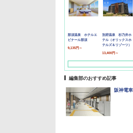
那須温泉 ホテルエ
別府温泉 杉乃井ホ
ピナール那須
テル（オリックスホ
テルズ＆リゾーツ）
9,135円～
13,400円～
編集部のおすすめ記事
阪神電車
草津温泉 ホテル櫻
品川プリンスホテル
グランドニッコー東
海のサウナ＆スパ
東京ドームホテル
シェラトン・グラン
井
京ベイ 舞浜
オールインクルーシ
デ・トーキョーベ