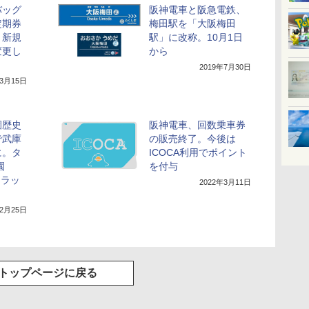
バッグ
阪神電車と阪急電鉄、
定期券
梅田駅を「大阪梅田
。新規
駅」に改称。10月1日
変更し
から
2019年7月30日
年3月15日
園歴史
阪神電車、回数乗車券
で武庫
の販売終了。今後は
に。タ
ICOCA利用でポイント
園
を付与
トラッ
2022年3月11日
年2月25日
トップページに戻る