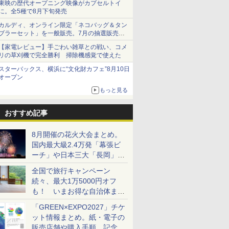
東映の歴代オープニング映像がカプセルトイ
に。全5種で8月下旬発売
カルディ、オンライン限定「ネコバッグ＆タン
ブラーセット」を一般販売。7月の抽選販売の
当選無効分
【家電レビュー】手ごわい雑草との戦い、コメ
リの草刈機で完全勝利 掃除機感覚で使えた
スターバックス、横浜に“文化財カフェ”8月10日
オープン
もっと見る
おすすめ記事
8月開催の花火大会まとめ。
国内最大級2.4万発「幕張ビ
ーチ」や日本三大「長岡」な
ど大型イベント目白押し！
全国で旅行キャンペーン
続々、最大1万5000円オフ
も！ いまお得な自治体まと
め
「GREEN×EXPO2027」チケ
ット情報まとめ。紙・電子の
販売店舗や購入手順、記念チ