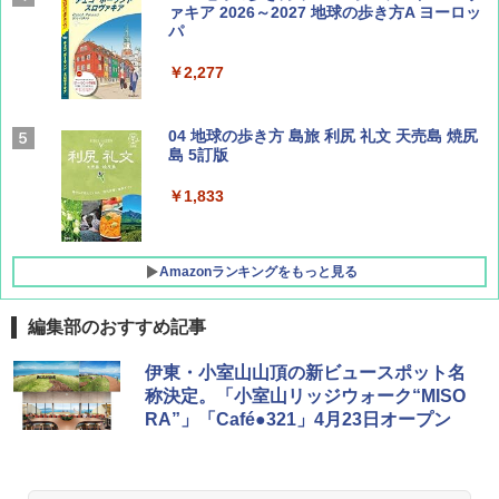
ァキア 2026～2027 地球の歩き方A ヨーロッ
パ
￥1,540
￥2,277
サライ 2026年 9月号 [雑誌]
04 地球の歩き方 島旅 利尻 礼文 天売島 焼尻
島 5訂版
￥600
￥1,833
Amazonランキングをもっと見る
編集部のおすすめ記事
[キャンパーズコレクション 山善] ポップアッ
DEWEL パラソル 大型 ビーチ アウトドアパ
伊東・小室山山頂の新ビュースポット名
プテント 傘みたいに広げて畳める パッとサ
ラソル ガーデン サイトシート付 折りたたみ
称決定。「小室山リッジウォーク“MISO
ッとサンシェード キューブ フルクローズ メ
防水 UVカット 4段階高さ調整 軽量 収納袋付
RA”」「Café●321」4月23日オープン
ッシュ 簡単設置 ワンタッチテント キャンプ
き
&ハイキング カーキ PATC-150(KH)
￥6,459
￥6,841