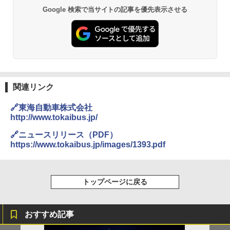
Google 検索で当サイトの記事を優先表示させる
GRANDOOR ステンレス保冷剤 2個セット 2
ENDLESS BASE 《めざましテレビで紹介》
026リニューアル 急速冷凍 空間倍増 衛生的
テント ワンタッチ RENEW 幅200 2-3人用 43
コンパクト 保冷力長持ち
500002(88859)
￥2,980
￥5,999
Across やわらか保冷剤 日本製 固まらない 1
PYKES PEAK (パイクスピーク) 着替えテン
1cm ソフト 2個セット (2個セット)
関連リンク
ト プライバシー テント 【中が透けない】 1
人用 折りたたみ 防災グッズ 災害用トイレ ビ
￥680
🔗東海自動車株式会社
ーチ ピクニック ポップアップテント 携帯 簡
http://www.tokaibus.jp/
易 トイレテント (オリーブ)
🔗ニュースリリース（PDF）
￥4,836
熊撃退スプレー 熊よけスプレー 熊スプレー
https://www.tokaibus.jp/images/1393.pdf
【日本企業販売】超強力クマ対策スプレー 30
0ml（連続噴射30秒）110ml（連続噴射15
秒）射程5～10m 安全ロック搭載 携帯収納袋
[キャンパーズコレクション 山善] 傘みたいに
付き ヒグマ・イノシシ対策 自治体・教育機
広げるだけ パッとサッとテント ブラックコ
トップページに戻る
関の購入実績 登山・キャンプ・アウトドア・
ーティング フルクローズ メッシュ 3-4人用
防災用品 長期保存可能 緊急時用 日本国内発
簡単設置 ポップアップテント エクルベージ
送
ュ(BC仕様) PATC-150B(EB)
おすすめ記事
￥3,680
￥9,990