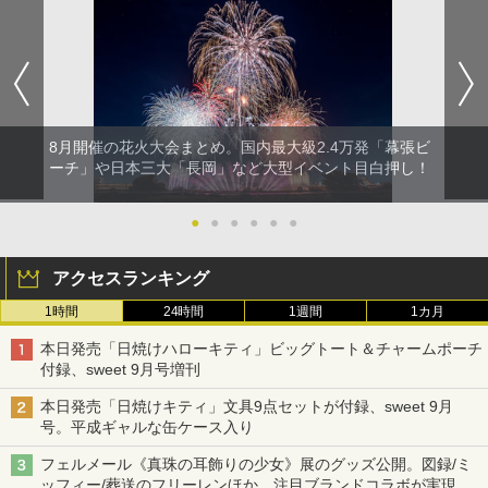
ポインターライト 強力 小型 緑色/赤色/青紫色
[キャンパーズコレクション 山善] 傘みたいに
USB充電式 高精度 超長距離照射 長時間使用
広げるだけ パッとサッとテント キューブワ
可能 安全ロック付き 高安全性 金属製耐久 コ
イド ブラックコーティング フルクローズ メ
ンパクト多機能設計 持ち運び便利 アウトド
ッシュ 4人用 簡単設置 ポップアップテント P
ア/オフィス/教育現場/展示会用 緑
ATCW-150B エクルベージュ
8月開催の花火大会まとめ。国内最大級2.4万発「幕張ビ
￥1,180
￥-
ーチ」や日本三大「長岡」など大型イベント目白押し！
●
●
●
●
●
●
アクセスランキング
1時間
24時間
1週間
1カ月
本日発売「日焼けハローキティ」ビッグトート＆チャームポーチ
付録、sweet 9月号増刊
本日発売「日焼けキティ」文具9点セットが付録、sweet 9月
号。平成ギャルな缶ケース入り
フェルメール《真珠の耳飾りの少女》展のグッズ公開。図録/ミ
ッフィー/葬送のフリーレンほか、注目ブランドコラボが実現