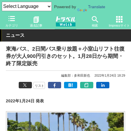
Powered by
Translate
トラベル Watch
地域
国内旅行
関東
カテゴリ
過去記事
検索
Impressサイト
ニュース
東海バス、2日間バス乗り放題＋小室山リフト往復
券が大人900円引きのセット。1月28日から期間・
終了限定販売
編集部：多和田新也
2022年1月24日 18:29
リスト
2022年1月24日 発表