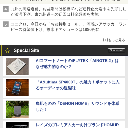
九州の高速道路、お盆期間は松橋ICなど通行止め端末を先頭にし
た渋滞予測。東九州道への迂回は料金調整を実施
ユニクロ、今日から「お盆特別セール」。涼感シアサッカーワン
ピース待望値下げ、撥水ギアショーツは1990円に
もっと見る
Special Site
AIスマートノートのiFLYTEK「AINOTE 2」は
なぜ魅力的なのか？
「A&ultima SP4000T」の魅力！ポケットに入
るオーディオの醍醐味
鳥肌ものの「DENON HOME」サウンドを体感
した！
レイズのプレミアムカー向けブランドHOMUR