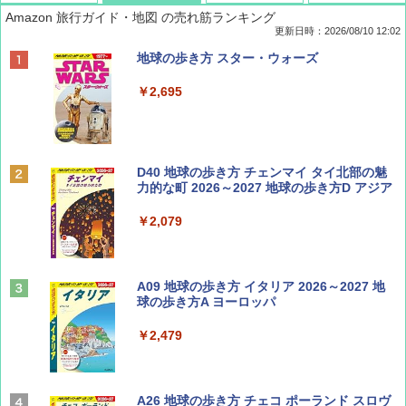
Amazon 旅行ガイド・地図 の売れ筋ランキング
更新日時：2026/08/10 12:02
BE-PAL(ビ-パル) 2026年 10 月号【特別付録:
地球の歩き方 スター・ウォーズ
ノルディスク 4ホール鋳鉄スキレット】
￥2,695
￥1,540
BE-PAL(ビ-パル) 2026年 9 月号【特別付録:
D40 地球の歩き方 チェンマイ タイ北部の魅
SOTO ミニマル"旅"財布 ランダム2種】
力的な町 2026～2027 地球の歩き方D アジア
￥1,500
￥2,079
ディズニーファン ２０２６年 ９月号 [雑
A09 地球の歩き方 イタリア 2026～2027 地
誌] (ＤＩＳＮＥＹ ＦＡＮ)
球の歩き方A ヨーロッパ
￥713
￥2,479
山と溪谷 2026年8月号「南アルプス大全」
A26 地球の歩き方 チェコ ポーランド スロヴ