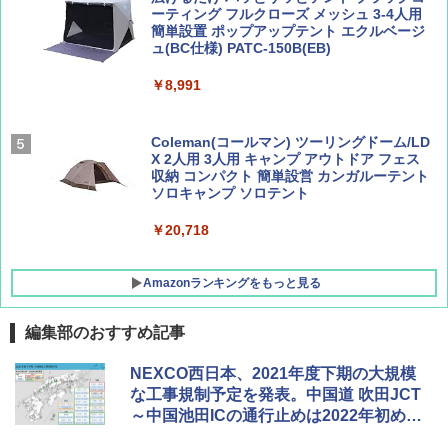
ーティング フルクローズ メッシュ 3-4人用
簡単設置 ポップアップテント エクルベージ
BE-PAL(ビ-パル) 2026年 9 月号【特別付録:
新しい日本地理 地図・統計・移動から読み
ュ(BC仕様) PATC-150B(EB)
SOTO ミニマル"旅"財布 ランダム2種】
解く (講談社現代新書)
￥8,991
￥1,500
￥1,540
Coleman(コールマン) ツーリングドーム/LD
X 2人用 3人用 キャンプ アウトドア フェス
収納 コンパクト 簡単設営 カンガルーテント
ソロキャンプ ソロテント
￥20,718
Amazonランキングをもっと見る
編集部のおすすめ記事
BUNDOK(バンドック)ソロ ドーム 1 EX BDK
NEXCO西日本、2021年度下期の大規模
-08EX カーキ ソロキャンプ ポリエステル フ
な工事規制予定を発表。中国道 吹田JCT
レーム テント
～中国池田ICの通行止めは2022年初めに
も予定
￥14,800