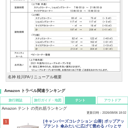
名神 桂川PAリニューアル概要
Amazon トラベル関連ランキング
旅行雑誌
旅行ガイド・地図
テント
アウトドア
Amazon テント の売れ筋ランキング
更新日時：2026/08/06 18:02
ディズニーファン ２０２６年 ９月号 [雑
D40 地球の歩き方 チェンマイ タイ北部の魅
[キャンパーズコレクション 山善] ポップアッ
誌] (ＤＩＳＮＥＹ ＦＡＮ)
力的な町 2026～2027 地球の歩き方D アジア
プテント 傘みたいに広げて畳める パッとサ