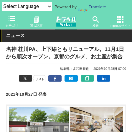
Powered by
Translate
トラベル Watch
地域
国内旅行
京都・大阪
カテゴリ
過去記事
検索
Impressサイト
ニュース
名神 桂川PA、上下線ともリニューアル。11月1日
から順次オープン。京都のグルメ、お土産が集合
編集部：多和田新也
2021年10月28日 07:00
リスト
2021年10月27日 発表