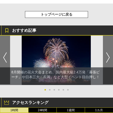
トップページに戻る
おすすめ記事
8月開催の花火大会まとめ。国内最大級2.4万発「幕張ビ
ーチ」や日本三大「長岡」など大型イベント目白押し！
●
●
●
●
●
●
アクセスランキング
1時間
24時間
1週間
1カ月