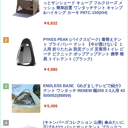
ッとサンシェード キューブ フルクローズ メ
ッシュ 簡単設置 ワンタッチテント キャンプ
￥713
￥2,079
&ハイキング カーキ PATC-150(KH)
￥6,832
Coyote No.89 特集 星野道夫 夢見る旅
A09 地球の歩き方 イタリア 2026～2027 地
球の歩き方A ヨーロッパ
PYKES PEAK (パイクスピーク) 着替えテン
￥1,540
ト プライバシー テント 【中が透けない】 1
￥2,479
人用 折りたたみ 防災グッズ 災害用トイレ ビ
ーチ ピクニック ポップアップテント 携帯 簡
易 トイレテント (ブラック)
山と溪谷 2026年8月号「南アルプス大全」
A26 地球の歩き方 チェコ ポーランド スロヴ
￥4,980
ァキア 2026～2027 地球の歩き方A ヨーロッ
パ
￥1,540
￥2,277
ENDLESS BASE 《めざましテレビで紹介》
テント ワンタッチ RENEW 幅200 2-3人用 43
500002(88859)
AIRLINE（エアライン）2026年9月号【特
地球の歩き方 スター・ウォーズ
集】ボーイング110周年を祝して！
￥5,499
￥2,695
￥1,760
[キャンパーズコレクション 山善] 傘みたいに
広げるだけ パッとサッとテント ブラックコ