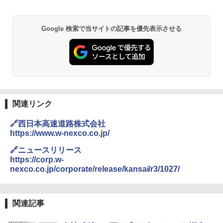
GRANDOOR ステンレス保冷剤 2個セット 2
Google 検索で当サイトの記事を優先表示させる
026リニューアル 急速冷凍 空間倍増 衛生的
コンパクト 保冷力長持ち
￥2,980
熊撃退スプレー 熊よけスプレー 熊スプレー
【日本企業販売】超強力クマ対策スプレー 30
0ml（連続噴射30秒）110ml（連続噴射15
関連リンク
秒）射程5～10m 安全ロック搭載 携帯収納袋
付き ヒグマ・イノシシ対策 自治体・教育機
🔗西日本高速道路株式会社
関の購入実績 登山・キャンプ・アウトドア・
https://www.w-nexco.co.jp/
防災用品 長期保存可能 緊急時用 日本国内発
送
🔗ニュースリリース
https://corp.w-
￥3,680
nexco.co.jp/corporate/release/kansai/r3/1027/
DEWEL パラソル 大型 ビーチ アウトドアパ
ラソル ガーデン サイトシート付 折りたたみ
関連記事
防水 UVカット 4段階高さ調整 軽量 収納袋付
き