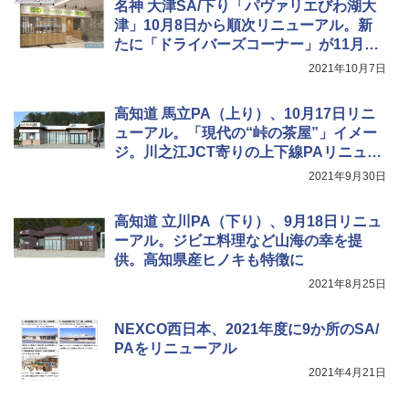
名神 大津SA/下り「パヴァリエびわ湖大
￥6,459
津」10月8日から順次リニューアル。新
たに「ドライバーズコーナー」が11月下
旬オープン
2021年10月7日
ポインターライト 強力 小型 緑色/赤色/青紫色
USB充電式 高精度 超長距離照射 長時間使用
可能 安全ロック付き 高安全性 金属製耐久 コ
高知道 馬立PA（上り）、10月17日リニ
ンパクト多機能設計 持ち運び便利 アウトド
ューアル。「現代の“峠の茶屋”」イメー
ア/オフィス/教育現場/展示会用 緑
ジ。川之江JCT寄りの上下線PAリニュー
アル完了
￥1,180
2021年9月30日
高知道 立川PA（下り）、9月18日リニュ
ーアル。ジビエ料理など山海の幸を提
供。高知県産ヒノキも特徴に
2021年8月25日
NEXCO西日本、2021年度に9か所のSA/
PAをリニューアル
2021年4月21日