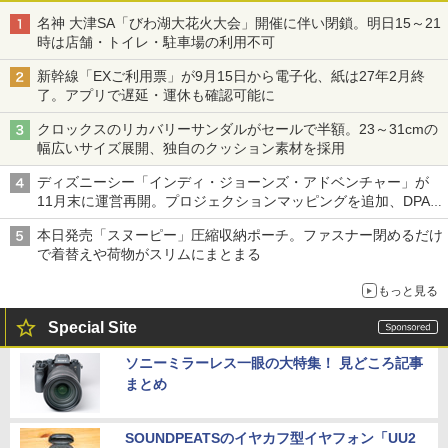
名神 大津SA「びわ湖大花火大会」開催に伴い閉鎖。明日15～21
時は店舗・トイレ・駐車場の利用不可
新幹線「EXご利用票」が9月15日から電子化、紙は27年2月終
了。アプリで遅延・運休も確認可能に
クロックスのリカバリーサンダルがセールで半額。23～31cmの
幅広いサイズ展開、独自のクッション素材を採用
ディズニーシー「インディ・ジョーンズ・アドベンチャー」が
11月末に運営再開。プロジェクションマッピングを追加、DPA
は1500円
本日発売「スヌーピー」圧縮収納ポーチ。ファスナー閉めるだけ
で着替えや荷物がスリムにまとまる
もっと見る
Special Site
ソニーミラーレス一眼の大特集！ 見どころ記事
まとめ
SOUNDPEATSのイヤカフ型イヤフォン「UU2