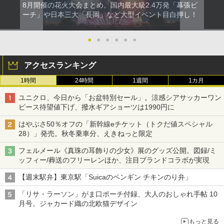
8月開催の花火大会まとめ。国内最大級2.4万発「幕張ビ
ーチ」や日本三大「長岡」など大型イベント目白押し！
●
●
●
●
●
●
アクセスランキング
1時間
24時間
1週間
1カ月
ユニクロ、今日から「お盆特別セール」。涼感シアサッカーワン
ピース待望値下げ、撥水ギアショーツは1990円に
はやぶさ50％オフの「新幹線eチケット（トクだ値スペシャル
28）」発売。秋冬乗車分、えきねっと限定
フェルメール《真珠の耳飾りの少女》展のグッズ公開。図録/ミ
ッフィー/葬送のフリーレンほか、注目ブランドコラボが実現
【週末駅弁】東京駅「Suicaのペンギン チキンのり弁」
「リサ・ラーソン」がま口ポーチ付録、大人のおしゃれ手帖 10
月号。ジャカード織の北欧猫デザイン
もっと見る