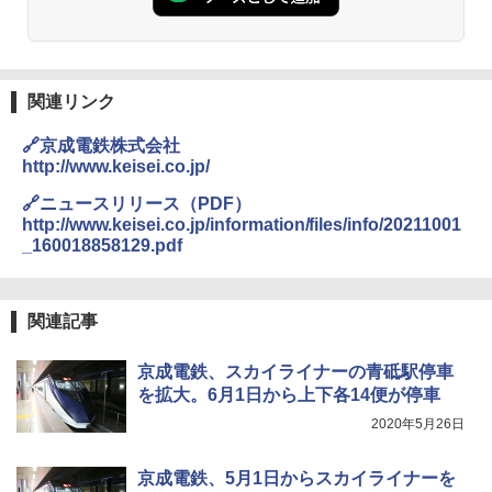
人用 折りたたみ 防災グッズ 災害用トイレ ビ
ーチ ピクニック ポップアップテント 携帯 簡
GRANDOOR ステンレス保冷剤 2個セット 2
易 トイレテント (グレー)
026リニューアル 急速冷凍 空間倍増 衛生的
コンパクト 保冷力長持ち
A09 地球の歩き方 イタリア 2026～2027 地
￥4,980
球の歩き方A ヨーロッパ
関連リンク
￥2,980
￥2,479
🔗京成電鉄株式会社
ENDLESS BASE 《めざましテレビで紹介》
テント ワンタッチ RENEW 幅200 2-3人用 43
BUNDOK(バンドック)ソロ ドーム 1 EX BDK
http://www.keisei.co.jp/
500002(88859)
-08EX カーキ ソロキャンプ ポリエステル フ
レーム ドーム型 テント
🔗ニュースリリース（PDF）
A26 地球の歩き方 チェコ ポーランド スロヴ
http://www.keisei.co.jp/information/files/info/20211001
ァキア 2026～2027 地球の歩き方A ヨーロッ
￥5,999
パ
￥-
_160018858129.pdf
￥2,277
[キャンパーズコレクション 山善] 傘みたいに
広げるだけ パッとサッとテント ブラックコ
DEWEL パラソル 大型 ビーチ アウトドアパ
関連記事
ーティング フルクローズ メッシュ 3-4人用
ラソル ガーデン サイトシート付 折りたたみ
簡単設置 ポップアップテント エクルベージ
防水 UVカット 4段階高さ調整 軽量 収納袋付
新しい日本地理 地図・統計・移動から読み
ュ(BC仕様) PATC-150B(EB)
き
解く (講談社現代新書)
京成電鉄、スカイライナーの青砥駅停車
を拡大。6月1日から上下各14便が停車
￥9,990
￥6,459
￥1,540
2020年5月26日
[キャンパーズコレクション 山善] 傘みたいに
ポインターライト 強力 小型 緑色/赤色/青紫色
京成電鉄、5月1日からスカイライナーを
広げるだけ パッとサッとテント キューブワ
USB充電式 高精度 超長距離照射 長時間使用