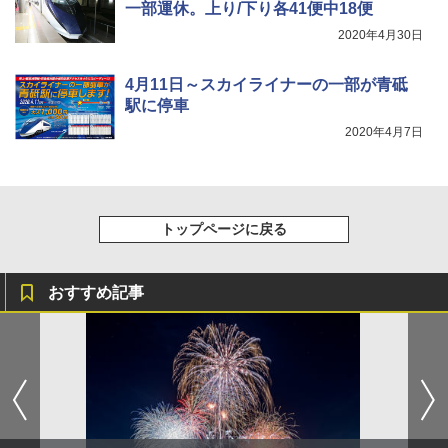
一部運休。上り/下り各41便中18便
イド ブラックコーティング フルクローズ メ
可能 安全ロック付き 高安全性 金属製耐久 コ
ッシュ 4人用 簡単設置 ポップアップテント P
ンパクト多機能設計 持ち運び便利 アウトド
2020年4月30日
ATCW-150B エクルベージュ
ア/オフィス/教育現場/展示会用 緑
￥-
￥1,180
4月11日～スカイライナーの一部が青砥
駅に停車
2020年4月7日
トップページに戻る
おすすめ記事