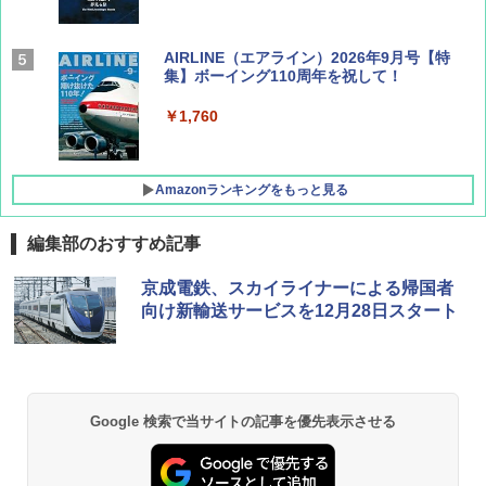
AIRLINE（エアライン）2026年9月号【特
集】ボーイング110周年を祝して！
￥1,760
Amazonランキングをもっと見る
編集部のおすすめ記事
D40 地球の歩き方 チェンマイ タイ北部の魅
[キャンパーズコレクション 山善] ポップアッ
熊撃退スプレー 熊よけスプレー 熊スプレー
京成電鉄、スカイライナーによる帰国者
力的な町 2026～2027 地球の歩き方D アジア
プテント 傘みたいに広げて畳める パッとサ
【日本企業販売】超強力クマ対策スプレー 30
向け新輸送サービスを12月28日スタート
ッとサンシェード キューブ フルクローズ メ
0ml（連続噴射30秒）110ml（連続噴射15
ッシュ 簡単設置 ワンタッチテント キャンプ
秒）射程5～10m 安全ロック搭載 携帯収納袋
￥2,079
&ハイキング カーキ PATC-150(KH)
付き ヒグマ・イノシシ対策 自治体・教育機
関の購入実績 登山・キャンプ・アウトドア・
防災用品 長期保存可能 緊急時用 日本国内発
￥6,830
送
地球の歩き方 スター・ウォーズ
Google 検索で当サイトの記事を優先表示させる
￥3,680
PYKES PEAK (パイクスピーク) 着替えテン
￥2,695
ト プライバシー テント 【中が透けない】 1