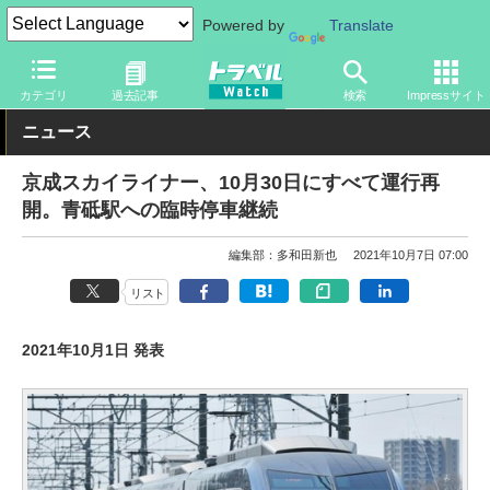
Powered by
Translate
トラベル Watch
地域
国内旅行
東京
カテゴリ
過去記事
検索
Impressサイト
ニュース
京成スカイライナー、10月30日にすべて運行再
開。青砥駅への臨時停車継続
編集部：多和田新也
2021年10月7日 07:00
リスト
2021年10月1日 発表