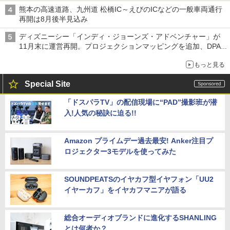
熊本の高速道路、九州道 松橋IC～えびのICなどの一般車両通行
再開は8月後半見込み
ディズニーシー「インディ・ジョーンズ・アドベンチャー」が
11月末に運営再開。プロジェクションマッピングを追加、DPA
は1500円
もっと見る
Special Site
「ドスパラTV」の配信現場に“PAD”撮影班が潜
入!人気の秘訣に迫る!!
Amazon プライムデー過去最安! Anker注目プ
ロジェクター3モデルを使ってみた
SOUNDPEATSのイヤカフ型イヤフォン「UU2
イヤーカフ」をイヤカフマニアが語る
総合オーディオブランドに進化するSHANLING
とは何者か？