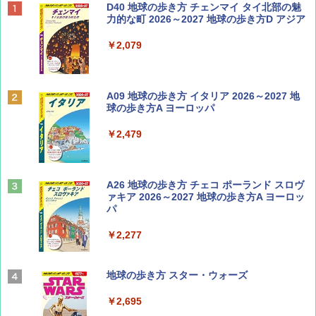
ディズニーファン ２０２６年 ９月号 [雑
D40 地球の歩き方 チェンマイ タイ北部の魅
誌] (ＤＩＳＮＥＹ ＦＡＮ)
力的な町 2026～2027 地球の歩き方D アジア
￥713
￥2,079
Coyote No.89 特集 星野道夫 夢見る旅
A09 地球の歩き方 イタリア 2026～2027 地
球の歩き方A ヨーロッパ
￥1,540
￥2,479
山と溪谷 2026年8月号「南アルプス大全」
A26 地球の歩き方 チェコ ポーランド スロヴ
ァキア 2026～2027 地球の歩き方A ヨーロッ
パ
￥1,540
￥2,277
AIRLINE（エアライン）2026年9月号【特
地球の歩き方 スター・ウォーズ
集】ボーイング110周年を祝して！
￥2,695
￥1,760