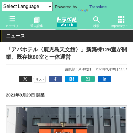
Powered by
Translate
トラベル Watch
地域
国内旅行
九州
カテゴリ
過去記事
検索
Impressサイト
ニュース
「アパホテル〈鹿児島天文館〉」新築棟126室が開
業。既存棟80室と一体運営
編集部：米澤功輝
2021年9月30日 11:57
リスト
2021年9月29日 開業