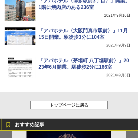
「アパホテル〈博多駅前3丁目〉」開業。
X 2人用 3人用 キャンプ アウトドア フェス
1階に焼肉店のある236室
収納 コンパクト 簡単設営 カンガルーテント
ソーラー LED ランタン Type-C 充電式 ソー
ソロキャンプ ソロテント
ラーランタン IP65防水 キャンプ用品 防災グ
2021年9月16日
ッズ 6種類のライトモード 防災 吊り下げ 折
り畳み式 キャンプソーラーライト防災 停電
￥20,718
節電対策 超高輝度 日本語取扱説明書付き
「アパホテル〈大阪門真市駅前〉」11月
15日開業。駅徒歩3分に104室
￥2,849
2021年9月9日
「アパホテル〈茅場町 八丁堀駅前〉」20
23年6月開業。駅徒歩2分に166室
2021年9月3日
トップページに戻る
おすすめ記事