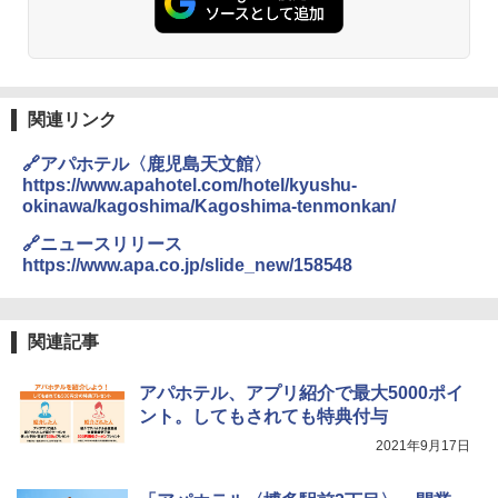
ト プライバシー テント 【中が透けない】 1
ンパクト多機能設計 持ち運び便利 アウトド
人用 折りたたみ 防災グッズ 災害用トイレ ビ
ア/オフィス/教育現場/展示会用 緑
ーチ ピクニック ポップアップテント 携帯 簡
易 トイレテント (オリーブ)
￥1,180
￥-
関連リンク
DEWEL パラソル 大型 ビーチ アウトドアパ
ラソル ガーデン サイトシート付 折りたたみ
🔗アパホテル〈鹿児島天文館〉
ENDLESS BASE 《めざましテレビで紹介》
防水 UVカット 4段階高さ調整 軽量 収納袋付
テント ワンタッチ RENEW 幅200 2-3人用 43
き
https://www.apahotel.com/hotel/kyushu-
500002(89232)
okinawa/kagoshima/Kagoshima-tenmonkan/
￥6,459
🔗ニュースリリース
￥5,499
https://www.apa.co.jp/slide_new/158548
熊撃退スプレー 熊よけスプレー 熊スプレー
[キャンパーズコレクション 山善] 傘みたいに
【日本企業販売】超強力クマ対策スプレー 30
広げるだけ パッとサッとテント ブラックコ
0ml（連続噴射30秒）110ml（連続噴射15
関連記事
ーティング フルクローズ メッシュ 3-4人用
秒）射程5～10m 安全ロック搭載 携帯収納袋
簡単設置 ポップアップテント エクルベージ
付き ヒグマ・イノシシ対策 自治体・教育機
ュ(BC仕様) PATC-150B(EB)
関の購入実績 登山・キャンプ・アウトドア・
アパホテル、アプリ紹介で最大5000ポイ
防災用品 長期保存可能 緊急時用 日本国内発
ント。してもされても特典付与
送
￥8,991
2021年9月17日
￥3,680
Coleman(コールマン) ツーリングドーム/LD