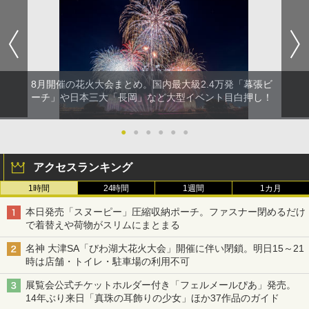
8月開催の花火大会まとめ。国内最大級2.4万発「幕張ビ
ーチ」や日本三大「長岡」など大型イベント目白押し！
●
●
●
●
●
●
アクセスランキング
1時間
24時間
1週間
1カ月
本日発売「スヌーピー」圧縮収納ポーチ。ファスナー閉めるだけ
で着替えや荷物がスリムにまとまる
名神 大津SA「びわ湖大花火大会」開催に伴い閉鎖。明日15～21
時は店舗・トイレ・駐車場の利用不可
展覧会公式チケットホルダー付き「フェルメールぴあ」発売。
14年ぶり来日「真珠の耳飾りの少女」ほか37作品のガイド