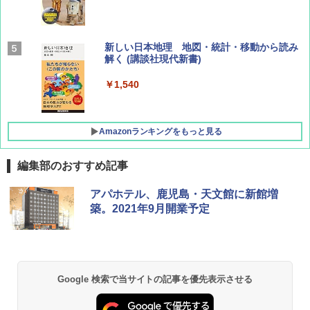
BE-PAL(ビ-パル) 2026年 9 月号【特別付録:
新しい日本地理 地図・統計・移動から読み
SOTO ミニマル"旅"財布 ランダム2種】
解く (講談社現代新書)
￥1,500
￥1,540
Amazonランキングをもっと見る
編集部のおすすめ記事
[キャンパーズコレクション 山善] ポップアッ
GRANDOOR ステンレス保冷剤 2個セット 2
アパホテル、鹿児島・天文館に新館増
プテント 傘みたいに広げて畳める パッとサ
026リニューアル 急速冷凍 空間倍増 衛生的
築。2021年9月開業予定
ッとサンシェード キューブ フルクローズ メ
コンパクト 保冷力長持ち
ッシュ 簡単設置 ワンタッチテント キャンプ
&ハイキング カーキ PATC-150(KH)
￥2,980
￥6,832
ポインターライト 強力 小型 緑色/赤色/青紫色
Google 検索で当サイトの記事を優先表示させる
USB充電式 高精度 超長距離照射 長時間使用
PYKES PEAK (パイクスピーク) 着替えテン
可能 安全ロック付き 高安全性 金属製耐久 コ