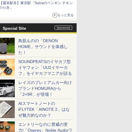
【週末駅弁】東京駅「Suicaのペンギン チキン
のり弁」
もっと見る
Special Site
鳥肌ものの「DENON
HOME」サウンドを体感し
た！
SOUNDPEATSのイヤカフ型
イヤフォン「UU2イヤーカ
フ」をイヤカフマニアが語る
レイズのプレミアムカー向け
ブランドHOMURAから
「2×9R」が登場！
AIスマートノートの
iFLYTEK「AINOTE 2」はな
ぜ魅力的なのか？
エントリーなのに脅威の実
力!「Osprey」Noble Audioワ