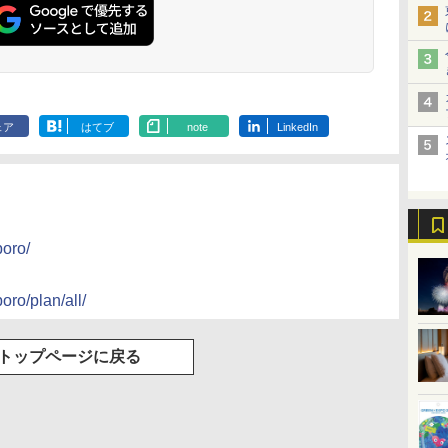
北陸 福井 あわら
品川プリンスホテ
舞浜ビューホテル
箱根湯本温泉 ホテ
ホテルトラスティ東
オリエンタルホテル
下呂温泉 水明館
住友不動産ホテル ヴ
東京ベイ舞浜ホテル
温泉 清風荘（北陸
ル イーストタワー
ｂｙ ＨＵＬＩＣ
ル おかだ
京ベイサイド
東京ベイ
ィラフォンテーヌグラ
ファーストリゾート
8,250円～
最大級の庭園露天風
（旧：東京ベイ舞浜
ンド東京有明
9,958円～
11,200円～
5,450円～
5,200円～
4,290円～
ェア
はてブ
note
LinkedIn
呂の宿 清風荘）
ホテル）
19,541円～
5,758円～
6,070円～
poro/
oro/plan/all/
トップページに戻る