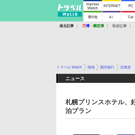
過去記事
万
博
・
園芸博
取材記事
トラベル Watch
地域
国内旅行
北海道
ニュース
札幌プリンスホテル、
泊プラン