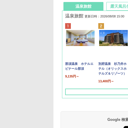
温泉旅館
露天風呂
温泉旅館
更新日時：2026/08/08 15:00
那須温泉 ホテルエ
別府温泉 杉乃井ホ
ピナール那須
テル（オリックスホ
テルズ＆リゾーツ）
9,135円～
13,400円～
Google