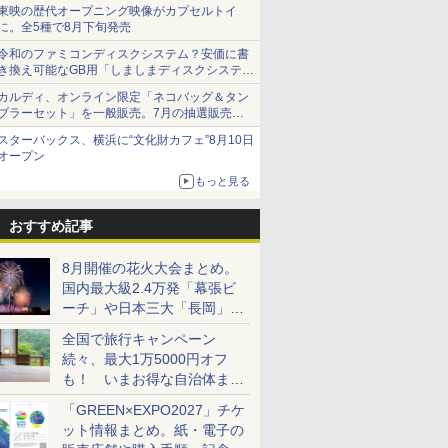
ショーツは1990円に
東映の歴代オープニング映像がカプセルトイ
に。全5種で8月下旬発売
令和のファミコンディスクシステム？安価に書
き換え可能なGB用「しましまディスクシステ
ム」
カルディ、オンライン限定「ネコバッグ＆タン
ブラーセット」を一般販売。7月の抽選販売の
当選無効分
スターバックス、横浜に“文化財カフェ”8月10日
オープン
もっと見る
おすすめ記事
8月開催の花火大会まとめ。
国内最大級2.4万発「幕張ビ
ーチ」や日本三大「長岡」な
ど大型イベント目白押し！
全国で旅行キャンペーン
続々、最大1万5000円オフ
も！ いまお得な自治体まと
め
「GREEN×EXPO2027」チケ
ット情報まとめ。紙・電子の