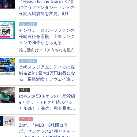
「Reach for the Stars」公演
た
に伴うファンタジーランドの
夜間入場規制を変更。9月か
ら18時50分～20時ごろに
お出かけ
ゼンリン、スポーツファンの
長崎遠征を応援。上位ランク
インで和牛がもらえる
「GO！GO！長崎スタンプラ
推し活向けクリアうちわも配布
リー」
お出かけ
長崎スタジアムシティでの観
戦＆2泊で最大1万円お得にな
る「長崎満喫！アウェイ遠征
応援キャンペーン」
鉄道
はやぶさ50％オフの「新幹線
eチケット（トクだ値スペシ
ャル28）」発売。秋冬乗車
分、えきねっと限定
グッズ
Zoff、「MLB」6球団コラ
ボ。サングラス24種とチャー