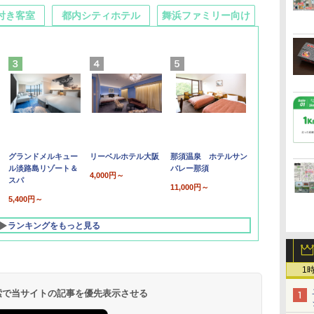
付き客室
都内シティホテル
舞浜ファミリー向け
グランドメルキュー
リーベルホテル大阪
那須温泉 ホテルサン
ル淡路島リゾート＆
バレー那須
4,000円～
スパ
11,000円～
5,400円～
ランキングをもっと見る
1
 検索で当サイトの記事を優先表示させる