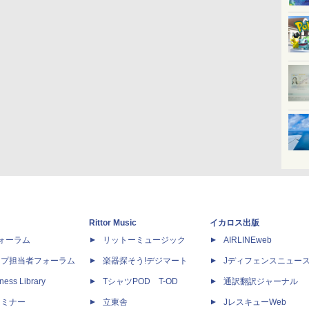
Rittor Music
イカロス出版
dフォーラム
リットーミュージック
AIRLINEweb
ップ担当者フォーラム
楽器探そう!デジマート
Jディフェンスニュー
ness Library
TシャツPOD T-OD
通訳翻訳ジャーナル
セミナー
立東舎
JレスキューWeb