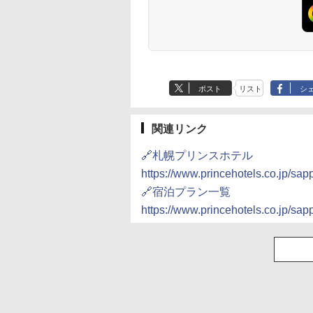
草津温泉 ホテル櫻
品川プリンスホテル
グランドニッコー東
海のサウナ＆スパ
東京ドームホテル
シェラトン・グラン
井
京ベイ 舞浜
オールインクルーシ
デ・トーキョーベ
7,037円～
7,980円～
ブ 島原温泉ホテル
イ・ホテル
14,300円～
6,800円～
ポスト
リスト
シ
南風楼
10,450円～
7,950円～
関連リンク
🔗札幌プリンスホテル
https://www.princehotels.co.jp/sap
🔗宿泊プラン一覧
https://www.princehotels.co.jp/sapp