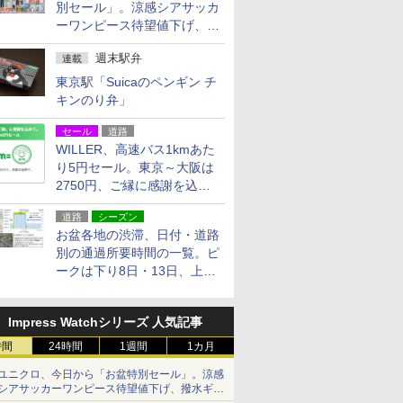
別セール」。涼感シアサッカ
ーワンピース待望値下げ、撥
水ギアショーツは1990円に
週末駅弁
連載
東京駅「Suicaのペンギン チ
キンのり弁」
セール
道路
WILLER、高速バス1kmあた
り5円セール。東京～大阪は
2750円、ご縁に感謝を込め
た20周年記念キャンペーン
道路
シーズン
お盆各地の渋滞、日付・道路
別の通過所要時間の一覧。ピ
ークは下り8日・13日、上り
14日・15日
Impress Watchシリーズ 人気記事
時間
24時間
1週間
1カ月
ユニクロ、今日から「お盆特別セール」。涼感
シアサッカーワンピース待望値下げ、撥水ギア