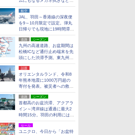
ムにもなるメガネ拭きなど雑
貨24種
航空
JAL、羽田～香港線の深夜便
を9～10月限定で設定。弾丸
日帰りでも現地に19時間滞在
できる
道路
シーズン
九州の高速道路、お盆期間は
松橋ICなど通行止め端末を先
頭にした渋滞予測。東九州道
への迂回は料金調整を実施
話題
オリエンタルランド、令和8
年熊本地震に1000万円超の
寄付を発表。被災者への救援
活動・復旧支援
道路
シーズン
首都高のお盆渋滞、アクアラ
イン～湾岸線は通過に最大2
時間15分。羽田の利用には
「空港西出口」の利用検討を
セール
ユニクロ、今日から「お盆特