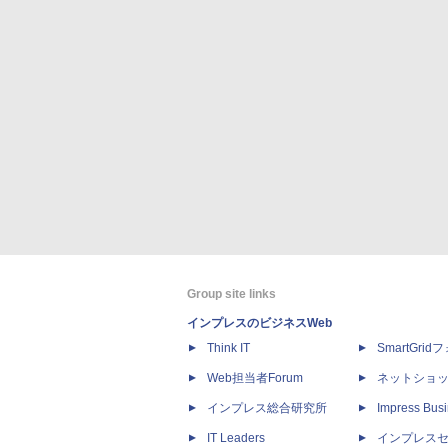
Group site links
インプレスのビジネスWeb
Think IT
SmartGri
Web担当者Forum
ネットショ
インプレス総合研究所
Impress Busi
IT Leaders
インプレス