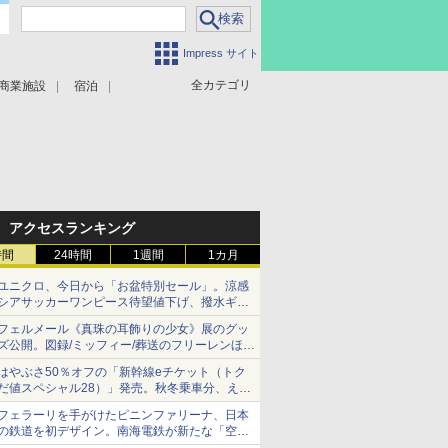
Impress サイト
全カテゴリ
商業施設
宿泊
アクセスランキング
時間
24時間
1週間
1カ月
ユニクロ、今日から「お盆特別セール」。涼感
シアサッカーワンピース待望値下げ、撥水ギア
ショーツは1990円に
フェルメール《真珠の耳飾りの少女》展のグッ
ズ公開。図録/ミッフィー/葬送のフリーレンほ
か、注目ブランドコラボが実現
はやぶさ50％オフの「新幹線eチケット（トク
だ値スペシャル28）」発売。秋冬乗車分、えき
ねっと限定
フェラーリを手がけたピニンファリーナ、日本
の鉄道を初デザイン。南海電鉄が新たな「空港
特急」をなにわ筋線へ導入