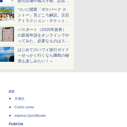
販売店舗や購入手順、記念チ
ケットも解説
ついに開業「ポケパーク カ
ントー」見どころ解説。注目
アトラクション・チケット手
配・来場前に必要な準備は？
パスポート（2025年旅券）
の新規申請をオンラインでや
ってみた。必要なものはスマ
ホとマイナカードのみ
はじめてのハワイ旅行ガイド
～せっかく行くなら隣島の秘
境も楽しみたい！～
ICE
天海社
ス
Comic curea
impress QuickBooks
PUBFUN