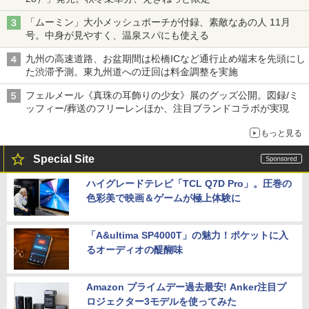
「ムーミン」大小メッシュポーチが付録、素敵なあの人 11月
号。中身が見やすく、温泉スパにも使える
九州の高速道路、お盆期間は松橋ICなど通行止め端末を先頭にし
た渋滞予測。東九州道への迂回は料金調整を実施
フェルメール《真珠の耳飾りの少女》展のグッズ公開。図録/ミ
ッフィー/葬送のフリーレンほか、注目ブランドコラボが実現
もっと見る
Special Site
ハイグレードテレビ「TCL Q7D Pro」。圧巻の
色彩美で映画＆ゲームが極上体験に
「A&ultima SP4000T」の魅力！ポケットに入
るオーディオの醍醐味
Amazon プライムデー過去最安! Anker注目プ
ロジェクター3モデルを使ってみた