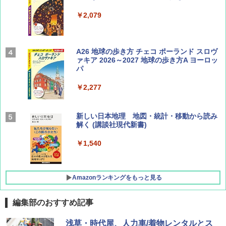
￥1,540
￥2,079
Coyote No.89 特集 星野道夫 夢見る旅
A26 地球の歩き方 チェコ ポーランド スロヴ
ァキア 2026～2027 地球の歩き方A ヨーロッ
パ
￥1,540
￥2,277
AIRLINE（エアライン）2026年9月号【特
新しい日本地理 地図・統計・移動から読み
集】ボーイング110周年を祝して！
解く (講談社現代新書)
￥1,760
￥1,540
Amazonランキングをもっと見る
編集部のおすすめ記事
[キャンパーズコレクション 山善] ポップアッ
DEWEL パラソル 大型 ビーチ アウトドアパ
浅草・時代屋、人力車/着物レンタルとス