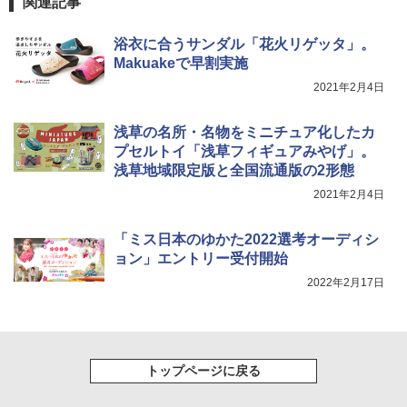
関連記事
広げるだけ パッとサッとテント ブラックコ
ーティング フルクローズ メッシュ 3-4人用
ポインターライト 強力 小型 緑色/赤色/青紫色
簡単設置 ポップアップテント エクルベージ
USB充電式 高精度 超長距離照射 長時間使用
浴衣に合うサンダル「花火リゲッタ」。
ュ(BC仕様) PATC-150B(EB)
可能 安全ロック付き 高安全性 金属製耐久 コ
Makuakeで早割実施
ンパクト多機能設計 持ち運び便利 アウトド
ア/オフィス/教育現場/展示会用 緑
￥9,990
2021年2月4日
￥1,180
浅草の名所・名物をミニチュア化したカ
[キャンパーズコレクション 山善] 傘みたいに
プセルトイ「浅草フィギュアみやげ」。
広げるだけ パッとサッとテント キューブワ
イド ブラックコーティング フルクローズ メ
電動エアーポンプ SUP用 20PSI 電動ポンプ
浅草地域限定版と全国流通版の2形態
ッシュ 4人用 簡単設置 ポップアップテント P
ゴムボート 空気入れ 空気抜き 自動停止 過熱
2021年2月4日
ATCW-150B エクルベージュ
保護 日光可読lcd 7種類ノズル付き
￥-
￥7,884
「ミス日本のゆかた2022選考オーディシ
ョン」エントリー受付開始
2022年2月17日
トップページに戻る