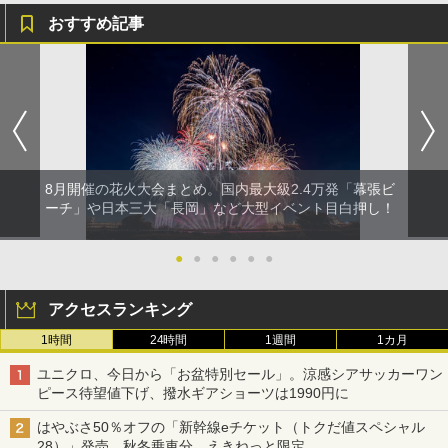
おすすめ記事
8月開催の花火大会まとめ。国内最大級2.4万発「幕張ビ
ーチ」や日本三大「長岡」など大型イベント目白押し！
●
●
●
●
●
●
アクセスランキング
1時間
24時間
1週間
1カ月
ユニクロ、今日から「お盆特別セール」。涼感シアサッカーワン
ピース待望値下げ、撥水ギアショーツは1990円に
はやぶさ50％オフの「新幹線eチケット（トクだ値スペシャル
28）」発売。秋冬乗車分、えきねっと限定