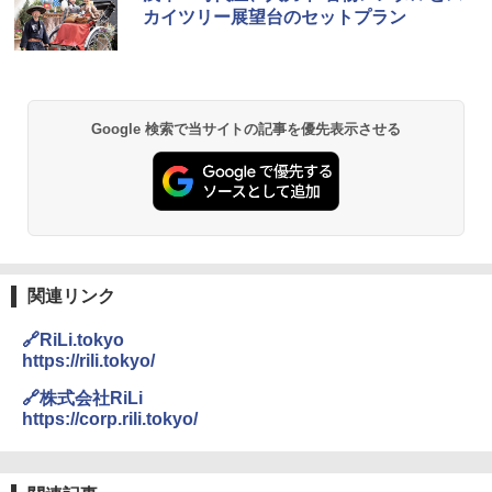
プテント 傘みたいに広げて畳める パッとサ
ラソル ガーデン サイトシート付 折りたたみ
カイツリー展望台のセットプラン
ッとサンシェード キューブ フルクローズ メ
防水 UVカット 4段階高さ調整 軽量 収納袋付
ッシュ 簡単設置 ワンタッチテント キャンプ
き
&ハイキング カーキ PATC-150(KH)
￥6,459
￥6,830
Google 検索で当サイトの記事を優先表示させる
熊撃退スプレー 熊よけスプレー 熊スプレー
PYKES PEAK (パイクスピーク) 着替えテン
【日本企業販売】超強力クマ対策スプレー 30
ト プライバシー テント 【中が透けない】 1
0ml（連続噴射30秒）110ml（連続噴射15
人用 折りたたみ 防災グッズ 災害用トイレ ビ
秒）射程5～10m 安全ロック搭載 携帯収納袋
ーチ ピクニック ポップアップテント 携帯 簡
付き ヒグマ・イノシシ対策 自治体・教育機
易 トイレテント (グレー)
関の購入実績 登山・キャンプ・アウトドア・
防災用品 長期保存可能 緊急時用 日本国内発
送
￥4,980
関連リンク
￥3,680
🔗RiLi.tokyo
ENDLESS BASE 《めざましテレビで紹介》
テント ワンタッチ RENEW 幅200 2-3人用 43
https://rili.tokyo/
500002(88859)
GRANDOOR ステンレス保冷剤 2個セット 2
026リニューアル 急速冷凍 空間倍増 衛生的
🔗株式会社RiLi
コンパクト 保冷力長持ち
https://corp.rili.tokyo/
￥5,999
￥2,980
[キャンパーズコレクション 山善] 傘みたいに