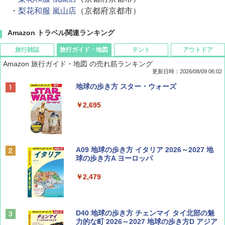
・
梨花和服 嵐山店
（京都府京都市）
Amazon トラベル関連ランキング
旅行雑誌
旅行ガイド・地図
テント
アウトドア
Amazon 旅行ガイド・地図 の売れ筋ランキング
更新日時：2026/08/09 06:02
BE-PAL(ビ-パル) 2026年 9 月号【特別付録:
地球の歩き方 スター・ウォーズ
SOTO ミニマル"旅"財布 ランダム2種】
￥2,695
￥1,500
ディズニーファン ２０２６年 ９月号 [雑
A09 地球の歩き方 イタリア 2026～2027 地
誌] (ＤＩＳＮＥＹ ＦＡＮ)
球の歩き方A ヨーロッパ
￥713
￥2,479
山と溪谷 2026年8月号「南アルプス大全」
D40 地球の歩き方 チェンマイ タイ北部の魅
力的な町 2026～2027 地球の歩き方D アジア