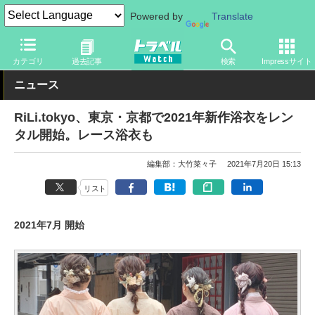
Powered by
Translate
トラベル Watch
地域
国内旅行
東京
カテゴリ
過去記事
検索
Impressサイト
ニュース
RiLi.tokyo、東京・京都で2021年新作浴衣をレン
タル開始。レース浴衣も
編集部：大竹菜々子
2021年7月20日 15:13
リスト
2021年7月 開始