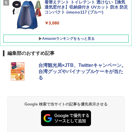
[キャンパーズコレクション 山善] 傘みたいに
着替えテント トイレテント 透けない【換気
広げるだけ パッとサッとテント キューブワ
通気窓付き】収納袋付き UVカット 防水 防災
イドプラス ブラックコーティング フルクロ
コンパクト iimono117 (ブルー)
ーズ メッシュ 5人用 簡単設置 ポップアップ
テント PATCW-200B エクルベージュ
￥3,080
￥15,990
Amazonランキングをもっと見る
編集部のおすすめ記事
台湾観光局×JTB、Twitterキャンペーン。
台湾グッズやパイナップルケーキが当た
る
Google 検索で当サイトの記事を優先表示させる