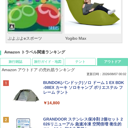
ぷよぷよeスポーツ
Yogibo Max
Amazon トラベル関連ランキング
旅行雑誌
旅行ガイド・地図
テント
アウトドア
Amazon アウトドア の売れ筋ランキング
更新日時：2026/08/07 00:02
ディズニーファン ２０２６年 ９月号 [雑
D40 地球の歩き方 チェンマイ タイ北部の魅
[キャンパーズコレクション 山善] ポップアッ
BUNDOK(バンドック)ソロ ドーム 1 EX BDK
誌] (ＤＩＳＮＥＹ ＦＡＮ)
力的な町 2026～2027 地球の歩き方D アジア
プテント 傘みたいに広げて畳める パッとサ
-08EX カーキ ソロキャンプ ポリエステル フ
ッとサンシェード キューブ フルクローズ メ
レーム テント
ッシュ 簡単設置 ワンタッチテント キャンプ
￥713
￥2,079
&ハイキング カーキ PATC-150(KH)
￥14,800
￥6,831
BE-PAL(ビ-パル) 2026年 9 月号【特別付録:
A09 地球の歩き方 イタリア 2026～2027 地
GRANDOOR ステンレス保冷剤 2個セット 2
SOTO ミニマル"旅"財布 ランダム2種】
球の歩き方A ヨーロッパ
026リニューアル 急速冷凍 空間倍増 衛生的