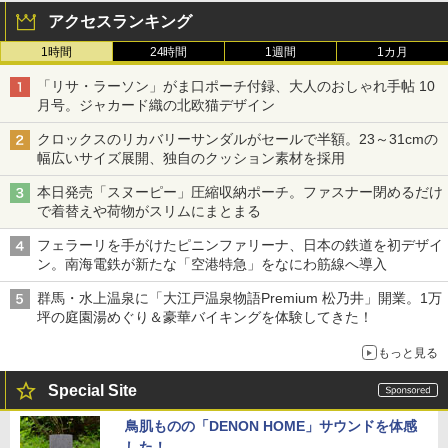
アクセスランキング
1時間
24時間
1週間
1カ月
「リサ・ラーソン」がま口ポーチ付録、大人のおしゃれ手帖 10
月号。ジャカード織の北欧猫デザイン
クロックスのリカバリーサンダルがセールで半額。23～31cmの
幅広いサイズ展開、独自のクッション素材を採用
本日発売「スヌーピー」圧縮収納ポーチ。ファスナー閉めるだけ
で着替えや荷物がスリムにまとまる
フェラーリを手がけたピニンファリーナ、日本の鉄道を初デザイ
ン。南海電鉄が新たな「空港特急」をなにわ筋線へ導入
群馬・水上温泉に「大江戸温泉物語Premium 松乃井」開業。1万
坪の庭園湯めぐり＆豪華バイキングを体験してきた！
もっと見る
Special Site
鳥肌ものの「DENON HOME」サウンドを体感
した！