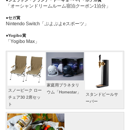
「オーシャンドリームルーム宿泊クーポン1泊分」
セガ賞
Nintendo Switch「ぷよぷよeスポーツ」
Yogibo賞
「Yogibo Max」
家庭用プラネタリ
スノーピーク ロー
ウム「Homestar」
スタンドビールサ
チェア30 2席セッ
ーバー
ト