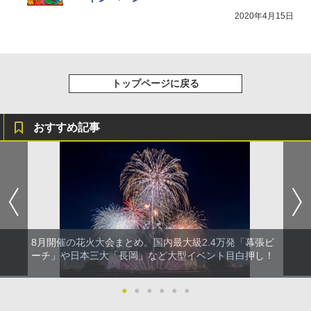
2020年4月15日
トップページに戻る
おすすめ記事
8月開催の花火大会まとめ。国内最大級2.4万発「幕張ビ
ーチ」や日本三大「長岡」など大型イベント目白押し！
●
●
●
●
●
●