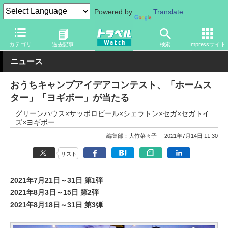
Powered by
Translate
トラベル Watch
旅の情報
書籍・Web
Webサイト
カテゴリ
過去記事
検索
Impressサイト
ニュース
おうちキャンプアイデアコンテスト、「ホームス
ター」「ヨギボー」が当たる
グリーンハウス×サッポロビール×シェラトン×セガ×セガトイ
ズ×ヨギボー
編集部：大竹菜々子
2021年7月14日 11:30
リスト
2021年7月21日～31日 第1弾
2021年8月3日～15日 第2弾
2021年8月18日～31日 第3弾