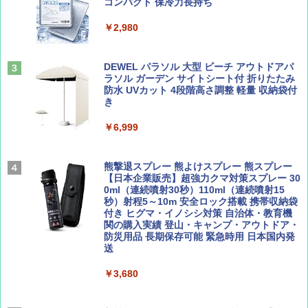
PYKES PEAK (パイクスピーク) 着替えテン
コンパクト 保冷力長持ち
ト プライバシー テント 【中が透けない】 1
￥1,500
￥2,479
人用 折りたたみ 防災グッズ 災害用トイレ ビ
￥2,980
ーチ ピクニック ポップアップテント 携帯 簡
易 トイレテント (ブラック)
山と溪谷 2026年8月号「南アルプス大全」
地球の歩き方 スター・ウォーズ
DEWEL パラソル 大型 ビーチ アウトドアパ
￥4,980
ラソル ガーデン サイトシート付 折りたたみ
￥1,540
￥2,695
防水 UVカット 4段階高さ調整 軽量 収納袋付
き
ENDLESS BASE 《めざましテレビで紹介》
テント ワンタッチ RENEW 幅200 2-3人用 43
￥6,999
500002(88859)
Coyote No.89 特集 星野道夫 夢見る旅
A26 地球の歩き方 チェコ ポーランド スロヴ
ァキア 2026～2027 地球の歩き方A ヨーロッ
￥5,999
熊撃退スプレー 熊よけスプレー 熊スプレー
パ
￥1,540
【日本企業販売】超強力クマ対策スプレー 30
0ml（連続噴射30秒）110ml（連続噴射15
￥2,277
[キャンパーズコレクション 山善] 傘みたいに
秒）射程5～10m 安全ロック搭載 携帯収納袋
広げるだけ パッとサッとテント ブラックコ
付き ヒグマ・イノシシ対策 自治体・教育機
ーティング フルクローズ メッシュ 3-4人用
関の購入実績 登山・キャンプ・アウトドア・
簡単設置 ポップアップテント エクルベージ
防災用品 長期保存可能 緊急時用 日本国内発
AIRLINE（エアライン）2026年9月号【特
新しい日本地理 地図・統計・移動から読み
ュ(BC仕様) PATC-150B(EB)
送
集】ボーイング110周年を祝して！
解く (講談社現代新書)
￥9,990
￥3,680
￥1,760
￥1,540