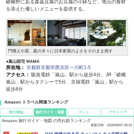
嵯峨野にある森嘉豆腐のお豆腐の小鉢など、地元の食材
を添えた優しいメニューを提供する。
門構えや梁、庭の木々に日本家屋のよさをそのまま残す
嵐山邸宅 MAMA
所在地：
京都府京都市西京区一川町1-5
アクセス：
阪急電鉄「嵐山」駅から徒歩4分、JR「嵯峨
嵐山」駅からタクシーで5分、京福電鉄「嵐山」駅から
徒歩8分
Amazon トラベル関連ランキング
旅行雑誌
旅行ガイド・地図
テント
アウトドア
Amazon 旅行ガイド・地図 の売れ筋ランキング
更新日時：2026/08/07 00:02
ディズニーファン ２０２６年 ９月号 [雑
D40 地球の歩き方 チェンマイ タイ北部の魅