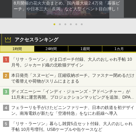
8月開催の花火大会まとめ。国内最大級2.4万発「幕張ビ
ーチ」や日本三大「長岡」など大型イベント目白押し！
●
●
●
●
●
●
アクセスランキング
1時間
24時間
1週間
1カ月
「リサ・ラーソン」がま口ポーチ付録、大人のおしゃれ手帖 10
月号。ジャカード織の北欧猫デザイン
本日発売「スヌーピー」圧縮収納ポーチ。ファスナー閉めるだけ
で着替えや荷物がスリムにまとまる
ディズニーシー「インディ・ジョーンズ・アドベンチャー」が
11月末に運営再開。プロジェクションマッピングを追加、DPA
は1500円
フェラーリを手がけたピニンファリーナ、日本の鉄道を初デザイ
ン。南海電鉄が新たな「空港特急」をなにわ筋線へ導入
「リサ・ラーソン」暮らし雑貨5点セット付録、大人のおしゃれ
手帖 10月号増刊。USBケーブルや缶ケースなど