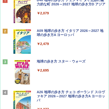
誌] (ＤＩＳＮＥＹ ＦＡＮ)
力的な町 2026～2027 地球の歩き方D アジア
￥713
￥2,079
BE-PAL(ビ-パル) 2026年 9 月号【特別付録:
A09 地球の歩き方 イタリア 2026～2027 地
SOTO ミニマル"旅"財布 ランダム2種】
球の歩き方A ヨーロッパ
￥1,500
￥2,479
山と溪谷 2026年8月号「南アルプス大全」
地球の歩き方 スター・ウォーズ
￥1,540
￥2,695
Coyote No.89 特集 星野道夫 夢見る旅
A26 地球の歩き方 チェコ ポーランド スロヴ
ァキア 2026～2027 地球の歩き方A ヨーロッ
パ
￥1,540