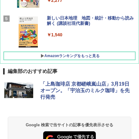
￥2,277
AIRLINE（エアライン）2026年9月号【特
新しい日本地理 地図・統計・移動から読み
集】ボーイング110周年を祝して！
解く (講談社現代新書)
￥1,760
￥1,540
Amazonランキングをもっと見る
編集部のおすすめ記事
[キャンパーズコレクション 山善] ポップアッ
BUNDOK(バンドック)ソロ ドーム 1 EX BDK
「上島珈琲店 京都嵯峨嵐山店」3月19日
プテント 傘みたいに広げて畳める パッとサ
-08EX カーキ ソロキャンプ ポリエステル フ
オープン。「宇治玉のミルク珈琲」を先
ッとサンシェード キューブ フルクローズ メ
レーム テント
行発売
ッシュ 簡単設置 ワンタッチテント キャンプ
&ハイキング カーキ PATC-150(KH)
￥14,800
￥6,831
GRANDOOR ステンレス保冷剤 2個セット 2
Google 検索で当サイトの記事を優先表示させる
026リニューアル 急速冷凍 空間倍増 衛生的
PYKES PEAK (パイクスピーク) 着替えテン
コンパクト 保冷力長持ち
ト プライバシー テント 【中が透けない】 1