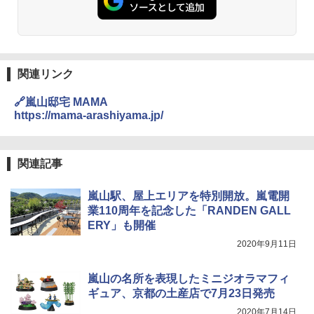
人用 折りたたみ 防災グッズ 災害用トイレ ビ
￥2,980
ーチ ピクニック ポップアップテント 携帯 簡
易 トイレテント (ブラック)
DEWEL パラソル 大型 ビーチ アウトドアパ
￥4,980
ラソル ガーデン サイトシート付 折りたたみ
防水 UVカット 4段階高さ調整 軽量 収納袋付
関連リンク
き
ENDLESS BASE 《めざましテレビで紹介》
🔗嵐山邸宅 MAMA
テント ワンタッチ RENEW 幅200 2-3人用 43
￥6,999
https://mama-arashiyama.jp/
500002(88859)
￥5,999
熊撃退スプレー 熊よけスプレー 熊スプレー
【日本企業販売】超強力クマ対策スプレー 30
関連記事
0ml（連続噴射30秒）110ml（連続噴射15
[キャンパーズコレクション 山善] 傘みたいに
秒）射程5～10m 安全ロック搭載 携帯収納袋
嵐山駅、屋上エリアを特別開放。嵐電開
広げるだけ パッとサッとテント ブラックコ
付き ヒグマ・イノシシ対策 自治体・教育機
ーティング フルクローズ メッシュ 3-4人用
関の購入実績 登山・キャンプ・アウトドア・
業110周年を記念した「RANDEN GALL
簡単設置 ポップアップテント エクルベージ
防災用品 長期保存可能 緊急時用 日本国内発
ERY」も開催
ュ(BC仕様) PATC-150B(EB)
送
2020年9月11日
￥9,990
￥3,680
嵐山の名所を表現したミニジオラマフィ
ギュア、京都の土産店で7月23日発売
[キャンパーズコレクション 山善] 傘みたいに
着替えテント トイレテント 透けない【換気
広げるだけ パッとサッとテント キューブワ
通気窓付き】収納袋付き UVカット 防水 防災
2020年7月14日