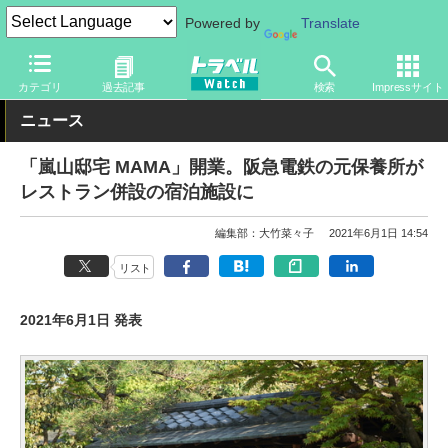
Powered by
Translate
トラベル Watch
地域
国内旅行
京都・大阪
カテゴリ
過去記事
検索
Impressサイト
ニュース
「嵐山邸宅 MAMA」開業。阪急電鉄の元保養所が
レストラン併設の宿泊施設に
編集部：大竹菜々子
2021年6月1日 14:54
リスト
2021年6月1日 発表