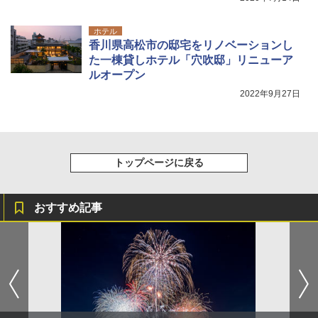
イドプラス ブラックコーティング フルクロ
コンパクト iimono117 (ブルー)
ーズ メッシュ 5人用 簡単設置 ポップアップ
ホテル
テント PATCW-200B エクルベージュ
￥3,080
香川県高松市の邸宅をリノベーションし
た一棟貸しホテル「穴吹邸」リニューア
￥15,990
ルオープン
2022年9月27日
トップページに戻る
おすすめ記事